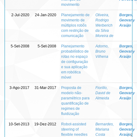
movimento
2-Jul-2020
24-Jan-2020
Planejamento de
Oliveira,
Borges,
movimento de
Rodrigo
Geovany
múltiplos robôs
Werberich
Araújo
com restrição de
da Silva
comunicação
Moreira de
5-Set-2008
5-Set-2008
Planejamento
Adorno,
Borges,
probabilístico de
Bruno
Geovany
rotas no espaço
Vilhena
Araújo
de configuração
e sua aplicação
em robótica
móvel
3-Ago-2017
31-Mar-2017
Proposta de
Fiorillo,
Borges,
modelo não-
David de
Geovany
paramétrico para
Almeida
Araújo
quantificação de
regimes de
fluidização
10-Set-2013
19-Dez-2012
Robot-assisted
Bernardes,
Borges,
steering of
Mariana
Geovany
flexible needles
Costa
Araújo
;