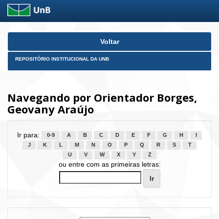
Skip
Voltar
navigation
REPOSITÓRIO INSTITUCIONAL DA UNB
Navegando por Orientador Borges,
Geovany Araújo
Ir para:
0-9
A
B
C
D
E
F
G
H
I
J
K
L
M
N
O
P
Q
R
S
T
U
V
W
X
Y
Z
ou entre com as primeiras letras: