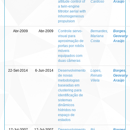
altitude control of
Cardoso
Araújo
a twin-engine
tiltrotor aerial with
inhomogeneous
propulsion
Abr-2009
Abr-2009
Controle servo-
Bernardes,
Borges,
visual para
Mariana
Geovany
aproximação de
Costa
Araújo
portas por robôs
móveis
equipados com
duas câmeras
22-Set-2014
6-Jun-2014
Desenvolvimento
Lopes,
Borges,
de novas
Renato
Geovany
metodologias
Vilela
Araújo
baseadas em
clustering para
identificação de
sistemas
dinâmicos
hídridos no
espaço de
estados
17-Jul-2007
17-Jul-2007
Desenvolvimento
Bó,
Borges,