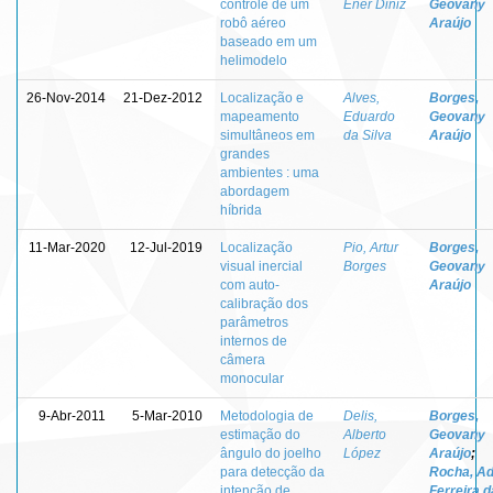
controle de um
Ener Diniz
Geovany
robô aéreo
Araújo
baseado em um
helimodelo
26-Nov-2014
21-Dez-2012
Localização e
Alves,
Borges,
mapeamento
Eduardo
Geovany
simultâneos em
da Silva
Araújo
grandes
ambientes : uma
abordagem
híbrida
11-Mar-2020
12-Jul-2019
Localização
Pio, Artur
Borges,
visual inercial
Borges
Geovany
com auto-
Araújo
calibração dos
parâmetros
internos de
câmera
monocular
9-Abr-2011
5-Mar-2010
Metodologia de
Delis,
Borges,
estimação do
Alberto
Geovany
ângulo do joelho
López
Araújo
;
para detecção da
Rocha, A
intenção de
Ferreira d