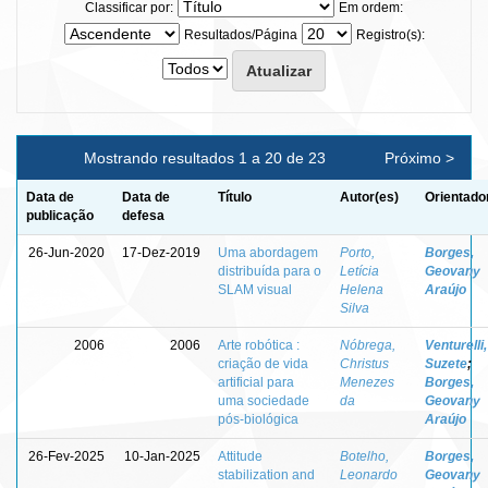
Classificar por:
Em ordem:
Resultados/Página
Registro(s):
Mostrando resultados 1 a 20 de 23
Próximo >
Data de
Data de
Título
Autor(es)
Orientado
publicação
defesa
26-Jun-2020
17-Dez-2019
Uma abordagem
Porto,
Borges,
distribuída para o
Letícia
Geovany
SLAM visual
Helena
Araújo
Silva
2006
2006
Arte robótica :
Nóbrega,
Venturelli,
criação de vida
Christus
Suzete
;
artificial para
Menezes
Borges,
uma sociedade
da
Geovany
pós-biológica
Araújo
26-Fev-2025
10-Jan-2025
Attitude
Botelho,
Borges,
stabilization and
Leonardo
Geovany