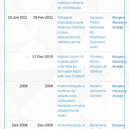
robótica móvel e
de reabilitação
29-Jun-2011
28-Fev-2011
Filtragem
Santana,
Borges,
estocástica para
Pedro
Geovany
sistemas híbridos
Henrique
Araújo
e suas
de
aplicações em
Rodrigues
robótica aérea
Quemel e
Assis
-
17-Dez-2019
Hybrid control of
Floriano,
Borges,
a multi-agent
Bruno
Geovany
UAV fleet for
Rodolfo de
Araújo
formation flight
Oliveira
with Dec-POMDP
2008
2008
Instrumentação e
Martins,
Borges,
controle de
Alexandre
Geovany
atitude para
Simões
Araújo
helimodelo
montado em uma
plataforma de
testes
Dez-2008
Dez-2008
Instrumentação e
Beckmann,
Borges,