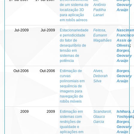
de um sistema de
Antônio
Geovany
localização 3D
Padilha
Araújo
para aplicação
Lanari
em robôs aéreos
Jul-2009
Jul-2009
Estacionariedade
Feitosa,
Nascimen
e periodicidade
Eumann
Francisco
do fator de
Magalhães
Assis de
desequilíbrio de
Oliveira
;
tensão em
Borges,
sistemas de
Geovany
potência
Araújo
Out-2006
Out-2006
Estimação de
Alves,
Borges,
curvas
Deborah
Geovany
polinomiais em
Silva
Araújo
sequência de
imagens para
navegação de
robôs móveis
2009
2009
Estimação em
Scandaroli,
Ishihara, 
sistemas com
Glauco
Yoshiyuki
restrições de
Garcia
Borges,
igualdade e
Geovany
aplicações em
Araújo