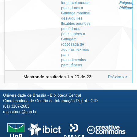
for percutaneous
Poignet,
procedures =
Philippe
Guidage robotisé
des aiguilles
flexibles pour des
procédures
percutanées =
Guiagem
robotizada de
agulhas flexíveis
para
procedimentos
percutâneos
Mostrando resultados 1 a 20 de 23
Próximo >
Universidade de Brasília - Biblioteca Central
Coordenadoria de Gestão da Informação Digital - GID
(61) 3107-2683
repositorio@unb.br