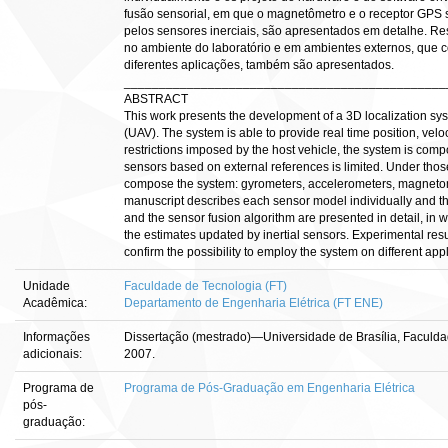
fusão sensorial, em que o magnetômetro e o receptor GPS sã
pelos sensores inerciais, são apresentados em detalhe. Re
no ambiente do laboratório e em ambientes externos, que 
diferentes aplicações, também são apresentados.
______________________________________________
ABSTRACT
This work presents the development of a 3D localization sy
(UAV). The system is able to provide real time position, veloc
restrictions imposed by the host vehicle, the system is comp
sensors based on external references is limited. Under thos
compose the system: gyrometers, accelerometers, magnetom
manuscript describes each sensor model individually and t
and the sensor fusion algorithm are presented in detail, i
the estimates updated by inertial sensors. Experimental resu
confirm the possibility to employ the system on different appl
Unidade
Faculdade de Tecnologia (FT)
Acadêmica:
Departamento de Engenharia Elétrica (FT ENE)
Informações
Dissertação (mestrado)—Universidade de Brasília, Faculda
adicionais:
2007.
Programa de
Programa de Pós-Graduação em Engenharia Elétrica
pós-
graduação: