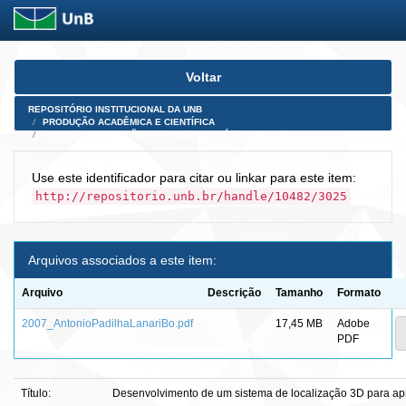
Skip
Voltar
navigation
REPOSITÓRIO INSTITUCIONAL DA UNB
PRODUÇÃO ACADÊMICA E CIENTÍFICA
TESES, DISSERTAÇÕES E PRODUTOS PÓS-DOUTORADO
Use este identificador para citar ou linkar para este item:
http://repositorio.unb.br/handle/10482/3025
Arquivos associados a este item:
Arquivo
Descrição
Tamanho
Formato
2007_AntonioPadilhaLanariBo.pdf
17,45 MB
Adobe
PDF
Título:
Desenvolvimento de um sistema de localização 3D para ap