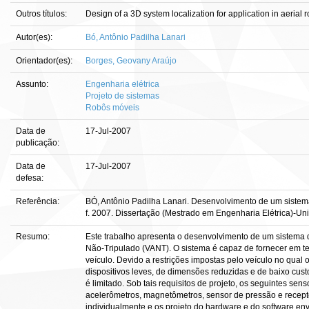
Outros títulos:
Design of a 3D system localization for application in aerial r
Autor(es):
Bó, Antônio Padilha Lanari
Orientador(es):
Borges, Geovany Araújo
Assunto:
Engenharia elétrica
Projeto de sistemas
Robôs móveis
Data de
17-Jul-2007
publicação:
Data de
17-Jul-2007
defesa:
Referência:
BÓ, Antônio Padilha Lanari. Desenvolvimento de um sistem
f. 2007. Dissertação (Mestrado em Engenharia Elétrica)-Univ
Resumo:
Este trabalho apresenta o desenvolvimento de um sistema 
Não-Tripulado (VANT). O sistema é capaz de fornecer em te
veículo. Devido a restrições impostas pelo veículo no qual
dispositivos leves, de dimensões reduzidas e de baixo cus
é limitado. Sob tais requisitos de projeto, os seguintes se
acelerômetros, magnetômetros, sensor de pressão e recep
individualmente e os projeto do hardware e do software en