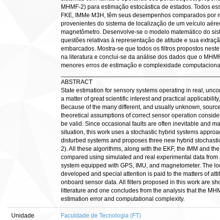
MHMF-2) para estimação estocástica de estados. Todos esse
FKE, IMMe M3H, têm seus desempenhos comparados por me
provenientes do sistema de localização de um veículo aér
magnetômetro. Desenvolve-se o modelo matemático do sist
questões relativas à representação de atitude e sua extraçã
embarcados. Mostra-se que todos os filtros propostos neste
na literatura e conclui-se da análise dos dados que o MHM
menores erros de estimação e complexidade computaciona
______________________________________________
ABSTRACT
State estimation for sensory systems operating in real, unco
a matter of great scientific interest and practical applicability
Because of the many different, and usually unknown, sources
theoretical assumptions of correct sensor operation consider
be valid. Since occasional faults are often inevitable and 
situation, this work uses a stochastic hybrid systems approac
disturbed systems and proposes three new hybrid stochas
2). All these algorithms, along with the EKF, the IMM and th
compared using simulated and real experimental data from 
system equipped with GPS, IMU, and magnetometer. The loc
developed and special attention is paid to the matters of att
onboard sensor data. All filters proposed in this work are sh
litterature and one concludes from the analysis that the MHM
estimation error and computational complexity.
Unidade
Faculdade de Tecnologia (FT)