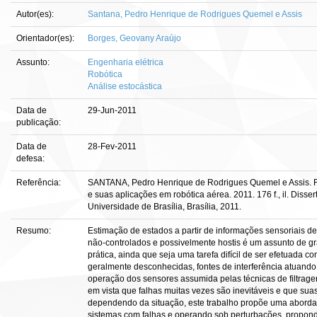
Autor(es):
Santana, Pedro Henrique de Rodrigues Quemel e Assis
Orientador(es):
Borges, Geovany Araújo
Assunto:
Engenharia elétrica
Robótica
Análise estocástica
Data de
29-Jun-2011
publicação:
Data de
28-Fev-2011
defesa:
Referência:
SANTANA, Pedro Henrique de Rodrigues Quemel e Assis. Fil
e suas aplicações em robótica aérea. 2011. 176 f., il. Diss
Universidade de Brasília, Brasília, 2011.
Resumo:
Estimação de estados a partir de informações sensoriais d
não-controlados e possivelmente hostis é um assunto de gra
prática, ainda que seja uma tarefa difícil de ser efetuada 
geralmente desconhecidas, fontes de interferência atuando 
operação dos sensores assumida pelas técnicas de filtragem
em vista que falhas muitas vezes são inevitáveis e que su
dependendo da situação, este trabalho propõe uma abordag
sistemas com falhas e operando sob perturbações, propondo