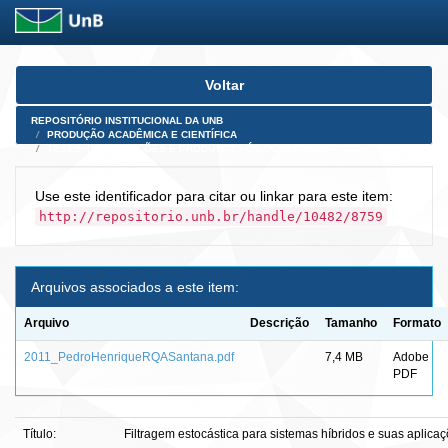
Skip
Voltar
navigation
REPOSITÓRIO INSTITUCIONAL DA UNB
PRODUÇÃO ACADÊMICA E CIENTÍFICA
TESES, DISSERTAÇÕES E PRODUTOS PÓS-DOUTORADO
Use este identificador para citar ou linkar para este item:
http://repositorio.unb.br/handle/10482/8759
Arquivos associados a este item:
Arquivo
Descrição
Tamanho
Formato
2011_PedroHenriqueRQASantana.pdf
7,4 MB
Adobe
PDF
Título:
Filtragem estocástica para sistemas híbridos e suas aplica