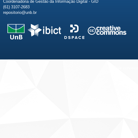
Coordenadoria de Gestão da Informação Digital - GID
(61) 3107-2683
repositorio@unb.br
Fale conosco
Sobre