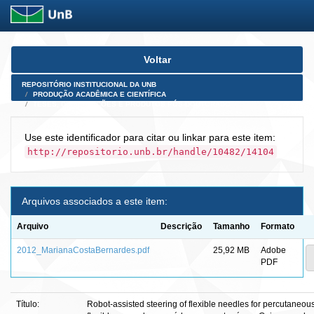
Skip
Voltar
navigation
REPOSITÓRIO INSTITUCIONAL DA UNB
PRODUÇÃO ACADÊMICA E CIENTÍFICA
TESES, DISSERTAÇÕES E PRODUTOS PÓS-DOUTORADO
Use este identificador para citar ou linkar para este item:
http://repositorio.unb.br/handle/10482/14104
Arquivos associados a este item:
Arquivo
Descrição
Tamanho
Formato
2012_MarianaCostaBernardes.pdf
25,92 MB
Adobe
PDF
Título:
Robot-assisted steering of flexible needles for percutaneou