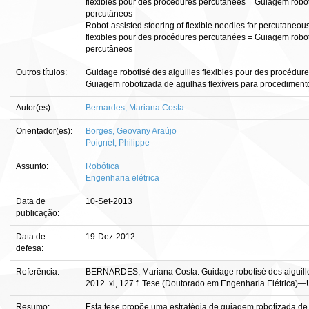
flexibles pour des procédures percutanées = Guiagem robot
percutâneos
Robot-assisted steering of flexible needles for percutaneou
flexibles pour des procédures percutanées = Guiagem robot
percutâneos
Outros títulos:
Guidage robotisé des aiguilles flexibles pour des procédur
Guiagem robotizada de agulhas flexíveis para procediment
Autor(es):
Bernardes, Mariana Costa
Orientador(es):
Borges, Geovany Araújo
Poignet, Philippe
Assunto:
Robótica
Engenharia elétrica
Data de
10-Set-2013
publicação:
Data de
19-Dez-2012
defesa:
Referência:
BERNARDES, Mariana Costa. Guidage robotisé des aiguilles
2012. xi, 127 f. Tese (Doutorado em Engenharia Elétrica)—Un
Resumo:
Esta tese propõe uma estratégia de guiagem robotizada de