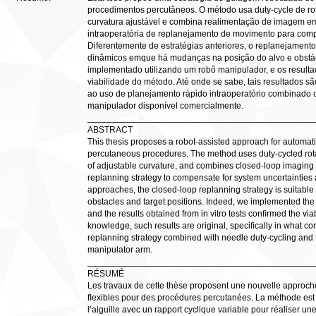
procedimentos percutâneos. O método usa duty-cycle de rot
curvatura ajustável e combina realimentação de imagem 
intraoperatória de replanejamento de movimento para compe
Diferentemente de estratégias anteriores, o replanejamen
dinâmicos emque há mudanças na posição do alvo e obstácul
implementado utilizando um robô manipulador, e os resultad
viabilidade do método. Até onde se sabe, tais resultados sã
ao uso de planejamento rápido intraoperatório combinado 
manipulador disponível comercialmente.
______________________________________________
ABSTRACT
This thesis proposes a robot-assisted approach for automati
percutaneous procedures. The method uses duty-cycled rotat
of adjustable curvature, and combines closed-loop imaging 
replanning strategy to compensate for system uncertainties 
approaches, the closed-loop replanning strategy is suitable
obstacles and target positions. Indeed, we implemented the
and the results obtained from in vitro tests conﬁrmed the viab
knowledge, such results are original, speciﬁcally in what con
replanning strategy combined with needle duty-cycling and 
manipulator arm.
______________________________________________
RÉSUMÉ
Les travaux de cette thèse proposent une nouvelle approche 
ﬂexibles pour des procédures percutanées. La méthode est ba
l’aiguille avec un rapport cyclique variable pour réaliser u