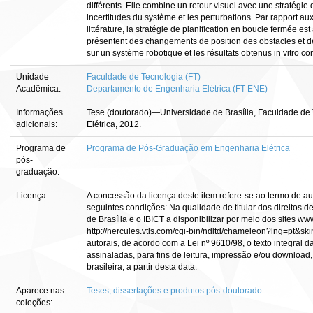
différents. Elle combine un retour visuel avec une stratégi
incertitudes du système et les perturbations. Par rapport
littérature, la stratégie de planiﬁcation en boucle fermée 
présentent des changements de position des obstacles et d
sur un système robotique et les résultats obtenus in vitro con
Unidade
Faculdade de Tecnologia (FT)
Acadêmica:
Departamento de Engenharia Elétrica (FT ENE)
Informações
Tese (doutorado)—Universidade de Brasília, Faculdade de
adicionais:
Elétrica, 2012.
Programa de
Programa de Pós-Graduação em Engenharia Elétrica
pós-
graduação:
Licença:
A concessão da licença deste item refere-se ao termo de a
seguintes condições: Na qualidade de titular dos direitos d
de Brasília e o IBICT a disponibilizar por meio dos sites www
http://hercules.vtls.com/cgi-bin/ndltd/chameleon?lng=pt&sk
autorais, de acordo com a Lei nº 9610/98, o texto integral 
assinaladas, para fins de leitura, impressão e/ou download, 
brasileira, a partir desta data.
Aparece nas
Teses, dissertações e produtos pós-doutorado
coleções: