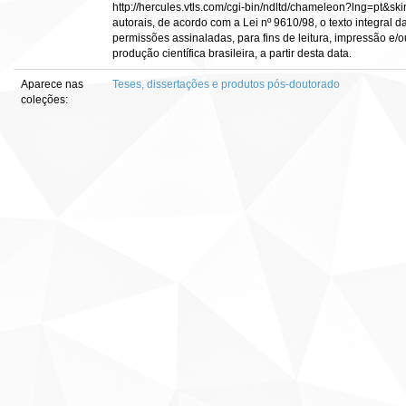
http://hercules.vtls.com/cgi-bin/ndltd/chameleon?lng=pt&sk
autorais, de acordo com a Lei nº 9610/98, o texto integral 
permissões assinaladas, para fins de leitura, impressão e/o
produção científica brasileira, a partir desta data.
Aparece nas
Teses, dissertações e produtos pós-doutorado
coleções: