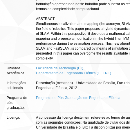
formulação apresentada neste trabalho pode superar os resu
termos de complexidade computacional.
______________________________________________
ABSTRACT
Simultaneous localization and mapping (the acronym, SLAM) i
the field of robotics. This paper proposes a hybrid dynami
of SLAM. Within this perspective, it develops a mathematical
mapping and propose a modification in the hybrid filter IMM 
performance during the estimation process. This new algorit
SLAM and FastSLAM, is compared by means of simulation data
presented in this paper can overcome the results available in
complexity.
Unidade
Faculdade de Tecnologia (FT)
Acadêmica:
Departamento de Engenharia Elétrica (FT ENE)
Informações
Dissertação (mestrado)—Universidade de Brasília, Faculd
adicionais:
Engenharia Elétrica, 2012.
Programa de
Programa de Pós-Graduação em Engenharia Elétrica
pós-
graduação:
Licença:
A concessão da licença deste item refere-se ao termo de a
com as seguintes condições: Na qualidade de titular dos dir
Universidade de Brasília e o IBICT a disponibilizar por meio