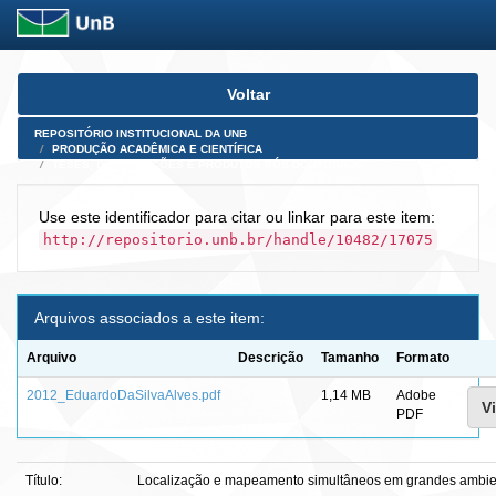
Skip
Voltar
navigation
REPOSITÓRIO INSTITUCIONAL DA UNB
PRODUÇÃO ACADÊMICA E CIENTÍFICA
TESES, DISSERTAÇÕES E PRODUTOS PÓS-DOUTORADO
Use este identificador para citar ou linkar para este item:
http://repositorio.unb.br/handle/10482/17075
Arquivos associados a este item:
Arquivo
Descrição
Tamanho
Formato
2012_EduardoDaSilvaAlves.pdf
1,14 MB
Adobe
Vi
PDF
Título:
Localização e mapeamento simultâneos em grandes ambie