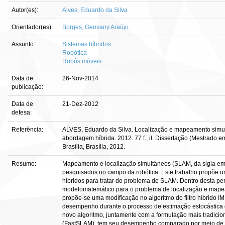
Autor(es):
Alves, Eduardo da Silva
Orientador(es):
Borges, Geovany Araújo
Assunto:
Sistemas híbridos
Robótica
Robôs móveis
Data de
26-Nov-2014
publicação:
Data de
21-Dez-2012
defesa:
Referência:
ALVES, Eduardo da Silva. Localização e mapeamento simu
abordagem híbrida. 2012. 77 f., il. Dissertação (Mestrado
Brasília, Brasília, 2012.
Resumo:
Mapeamento e localização simultâneos (SLAM, da sigla em
pesquisados no campo da robótica. Este trabalho propõe
híbridos para tratar do problema de SLAM. Dentro desta pe
modelomatemático para o problema de localização e map
propõe-se uma modificação no algoritmo do filtro híbrido 
desempenho durante o processo de estimação estocástica d
novo algoritmo, juntamente com a formulação mais tradicion
(FastSLAM), tem seu desempenho comparado por meio de 