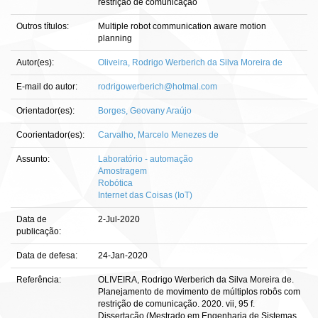
restrição de comunicação
Outros títulos:
Multiple robot communication aware motion
planning
Autor(es):
Oliveira, Rodrigo Werberich da Silva Moreira de
E-mail do autor:
rodrigowerberich@hotmal.com
Orientador(es):
Borges, Geovany Araújo
Coorientador(es):
Carvalho, Marcelo Menezes de
Assunto:
Laboratório - automação
Amostragem
Robótica
Internet das Coisas (IoT)
Data de
2-Jul-2020
publicação:
Data de defesa:
24-Jan-2020
Referência:
OLIVEIRA, Rodrigo Werberich da Silva Moreira de.
Planejamento de movimento de múltiplos robôs com
restrição de comunicação. 2020. vii, 95 f.
Dissertação (Mestrado em Engenharia de Sistemas