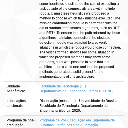
some heuristics to estimated the cost of executing a
task outside of the connectivity area with multiple
robots. Using these heuristics we proposed a
method to choose which task must be executed. The
mission coordination module is performed with the
aid of random trees search algorithms, such as RRT
and RRT*. To ensure that the path returned by these
algorithms maintains connection, the obstacle
detection module was adapted to also verify
situations in which the robots would lose connection.
The test performed showcased some situation in
which the proposed methods may show some
problems, but it was possible to state that this
architecture is a valid one and that the proposed
methods generated a solid ground for the
implementations of this architecture.
Unidade
Faculdade de Tecnologia (FT)
Acadêmica:
Departamento de Engenharia Elétrica (FT ENE)
Informações
Dissertação (mestrado)—Universidade de Brasília,
adicionais:
Faculdade de Tecnologia, Departamento de
Engenharia Elétrica, 2020.
Programa de pós-
Programa de Pós-Graduação em Engenharia de
graduação:
Sistemas Eletrônicos e de Automação