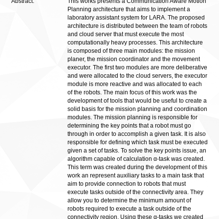
Abstract:
This works presents a Communication Aware Motion
Planning architecture that aims to implement a
laboratory assistant system for LARA. The proposed
architecture is distributed between the team of robots
and cloud server that must execute the most
computationally heavy processes. This architecture
is composed of three main modules: the mission
planer, the mission coordinator and the movement
executor. The first two modules are more deliberative
and were allocated to the cloud servers, the executor
module is more reactive and was allocated to each
of the robots. The main focus of this work was the
development of tools that would be useful to create a
solid basis for the mission planning and coordination
modules. The mission planning is responsible for
determining the key points that a robot must go
through in order to accomplish a given task. It is also
responsible for defining which task must be executed
given a set of tasks. To solve the key points issue, an
algorithm capable of calculation α-task was created.
This term was created during the development of this
work an represent auxiliary tasks to a main task that
aim to provide connection to robots that must
execute tasks outside of the connectivity area. They
allow you to determine the minimum amount of
robots required to execute a task outside of the
connectivity region. Using these α-tasks we created