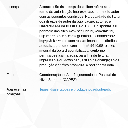
Licença:
A concessão da licença deste item refere-se ao
termo de autorização impresso assinado pelo autor
com as seguintes condições: Na qualidade de titular
dos direitos de autor da publicação, autorizo a
Universidade de Brasília e o IBICT a disponibilizar
por meio dos sites www.bce.unb.br, www.ibict.br,
http://hercules.vtls.com/cgi-bin/ndltd/chameleon?
lng=pt&skin=ndltd sem ressarcimento dos direitos
autorais, de acordo com a Lei nº 9610/98, o texto
integral da obra disponibilizada, conforme
permissões assinaladas, para fins de leitura,
impressão e/ou download, a título de divulgação da
produção científica brasileira, a partir desta data.
Fonte:
Coordenação de Aperfeiçoamento de Pessoal de
Nível Superior (CAPES)
Aparece nas
Teses, dissertações e produtos pós-doutorado
coleções: