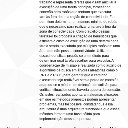
trabalho e representa tarefas que visam auxiliar a
execução de uma tarefa principal, fornecendo
conexão para robôs que tenham que executar
tarefas fora de uma região de conectividade. Elas
permitem determinar um número mínimo de robôs
que é necessário para realizar uma tarefa fora da
zona de conectividade. Com o auxílio dessas
tarefas-α foi proposta a criação de heurísticas que
estimam o custo de execução de uma determinada
tarefa sendo executada por múltiplos robôs em uma
área que não possua conectividade. Utilizando
essas heurísticas propôs-se um método para
determinar qual tarefa escolher para executar. A
coordenação de missão é realizada com o auxílio de
algoritmos de busca em árvores aleatórias como o
RRT e o RRT*, para garantir que o caminho
executado seja realizável sem a perda de conexão
adaptou-se o módulo de detecção de colisão para
verificar situações onde haveria quebra de conexão.
Os testes realizados apontaram algumas situações
em que os métodos propostos podem apresentar
problemas, mas foi possível constatar que essa
arquitetura é uma arquitetura funcional e que esses
métodos formam uma base sólida para
implementação dessa arquitetura.