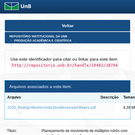
Skip
Voltar
navigation
REPOSITÓRIO INSTITUCIONAL DA UNB
PRODUÇÃO ACADÊMICA E CIENTÍFICA
TESES, DISSERTAÇÕES E PRODUTOS PÓS-DOUTORADO
Use este identificador para citar ou linkar para este item:
http://repositorio.unb.br/handle/10482/38794
Arquivos associados a este item:
Arquivo
Descrição
Taman
2020_RodrigoWerberichdaSilvaMoreiradeOliveira.pdf
9,39 M
Título:
Planejamento de movimento de múltiplos robôs com