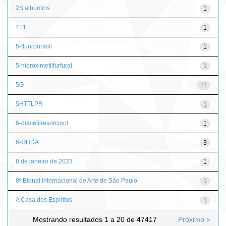
2S albumins
1
4T1
1
5-fluorouracil
1
5-hidroximetilfurfural
1
5G
11
5HTTLPR
1
6-diacetilresorcinol
1
6-OHDA
3
8 de janeiro de 2023
1
8ª Bienal Internacional de Arte de São Paulo
1
A Casa dos Espíritos
1
Mostrando resultados 1 a 20 de 47417
Próximo >