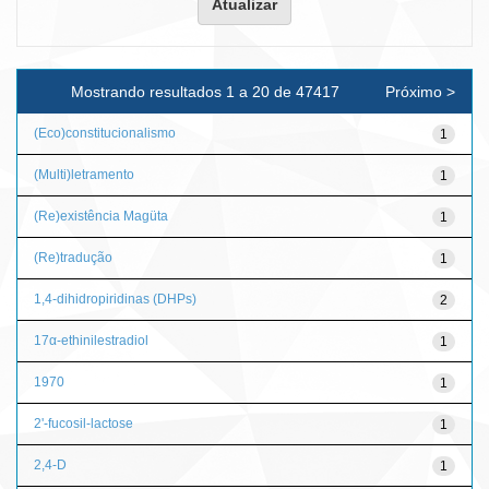
Mostrando resultados 1 a 20 de 47417
Próximo >
(Eco)constitucionalismo
1
(Multi)letramento
1
(Re)existência Magüta
1
(Re)tradução
1
1,4-dihidropiridinas (DHPs)
2
17α-ethinilestradiol
1
1970
1
2'-fucosil-lactose
1
2,4-D
1