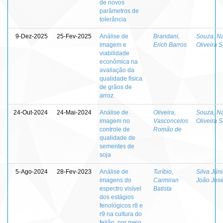
de novos
parâmetros de
tolerância
9-Dez-2025
25-Fev-2025
Análise de
Brandani,
Souza, N
imagem e
Erich Barros
Oliveira S
viabilidade
econômica na
avaliação da
qualidade física
de grãos de
arroz
24-Out-2024
24-Mai-2024
Análise de
Oliveira,
Souza, N
imagem no
Vasconcelos
Oliveira S
controle de
Romão de
qualidade de
sementes de
soja
5-Ago-2024
28-Fev-2023
Análise de
Turíbio,
Silva Júni
imagens do
Carmiran
João Jos
espectro visível
Batista
dos estágios
fenológicos r8 e
r9 na cultura do
feijão, por meio