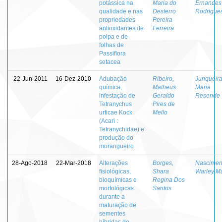
potássica na
Maria do
Ernandes
qualidade e nas
Desterro
Rodrigue
propriedades
Pereira
antioxidantes de
Ferreira
polpa e de
folhas de
Passiflora
setacea
22-Jun-2011
16-Dez-2010
Adubação
Ribeiro,
Junqueira
química,
Matheus
Maria
infestação de
Geraldo
Resende
Tetranychus
Pires de
urticae Kock
Mello
(Acari :
Tetranychidae) e
produção do
morangueiro
28-Ago-2018
22-Mar-2018
Alterações
Borges,
Nascimen
fisiológicas,
Shara
Warley M
bioquímicas e
Regina Dos
morfológicas
Santos
durante a
maturação de
sementes
híbridas de