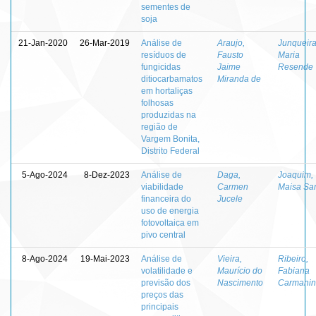
sementes de
soja
21-Jan-2020
26-Mar-2019
Análise de
Araujo,
Junqueira
resíduos de
Fausto
Maria
fungicidas
Jaime
Resende
ditiocarbamatos
Miranda de
em hortaliças
folhosas
produzidas na
região de
Vargem Bonita,
Distrito Federal
5-Ago-2024
8-Dez-2023
Análise de
Daga,
Joaquim,
viabilidade
Carmen
Maisa Sa
financeira do
Jucele
uso de energia
fotovoltaica em
pivo central
8-Ago-2024
19-Mai-2023
Análise de
Vieira,
Ribeiro,
volatilidade e
Maurício do
Fabiana
previsão dos
Nascimento
Carmanin
preços das
principais