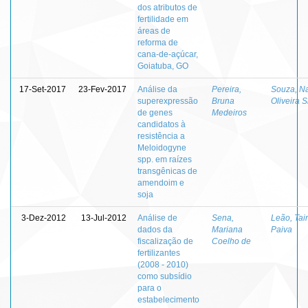
dos atributos de
fertilidade em
áreas de
reforma de
cana-de-açúcar,
Goiatuba, GO
17-Set-2017
23-Fev-2017
Análise da
Pereira,
Souza, N
superexpressão
Bruna
Oliveira S
de genes
Medeiros
candidatos à
resistência a
Meloidogyne
spp. em raízes
transgênicas de
amendoim e
soja
3-Dez-2012
13-Jul-2012
Análise de
Sena,
Leão, Tai
dados da
Mariana
Paiva
fiscalização de
Coelho de
fertilizantes
(2008 - 2010)
como subsídio
para o
estabelecimento