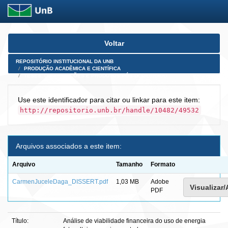
Skip
Voltar
navigation
REPOSITÓRIO INSTITUCIONAL DA UNB
PRODUÇÃO ACADÊMICA E CIENTÍFICA
TESES, DISSERTAÇÕES E PRODUTOS PÓS-DOUTORADO
Use este identificador para citar ou linkar para este item:
http://repositorio.unb.br/handle/10482/49532
Arquivos associados a este item:
Arquivo
Tamanho
Formato
CarmenJuceleDaga_DISSERT.pdf
1,03 MB
Adobe
Visualizar/
PDF
Título:
Análise de viabilidade financeira do uso de energia