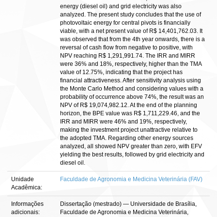
energy (diesel oil) and grid electricity was also
analyzed. The present study concludes that the use of
photovoltaic energy for central pivots is financially
viable, with a net present value of R$ 14,401,762.03. It
was observed that from the 4th year onwards, there is a
reversal of cash flow from negative to positive, with
NPV reaching R$ 1,291,991.74. The IRR and MIRR
were 36% and 18%, respectively, higher than the TMA
value of 12.75%, indicating that the project has
financial attractiveness. After sensitivity analysis using
the Monte Carlo Method and considering values with a
probability of occurrence above 74%, the result was an
NPV of R$ 19,074,982.12. At the end of the planning
horizon, the BPE value was R$ 1,711,229.46, and the
IRR and MIRR were 46% and 19%, respectively,
making the investment project unattractive relative to
the adopted TMA. Regarding other energy sources
analyzed, all showed NPV greater than zero, with EFV
yielding the best results, followed by grid electricity and
diesel oil.
Unidade
Faculdade de Agronomia e Medicina Veterinária (FAV)
Acadêmica:
Informações
Dissertação (mestrado) — Universidade de Brasília,
adicionais:
Faculdade de Agronomia e Medicina Veterinária,