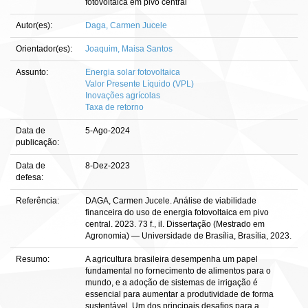
fotovoltaica em pivo central
Autor(es):
Daga, Carmen Jucele
Orientador(es):
Joaquim, Maisa Santos
Assunto:
Energia solar fotovoltaica
Valor Presente Líquido (VPL)
Inovações agrícolas
Taxa de retorno
Data de
5-Ago-2024
publicação:
Data de
8-Dez-2023
defesa:
Referência:
DAGA, Carmen Jucele. Análise de viabilidade
financeira do uso de energia fotovoltaica em pivo
central. 2023. 73 f., il. Dissertação (Mestrado em
Agronomia) — Universidade de Brasília, Brasília, 2023.
Resumo:
A agricultura brasileira desempenha um papel
fundamental no fornecimento de alimentos para o
mundo, e a adoção de sistemas de irrigação é
essencial para aumentar a produtividade de forma
sustentável. Um dos principais desafios para a