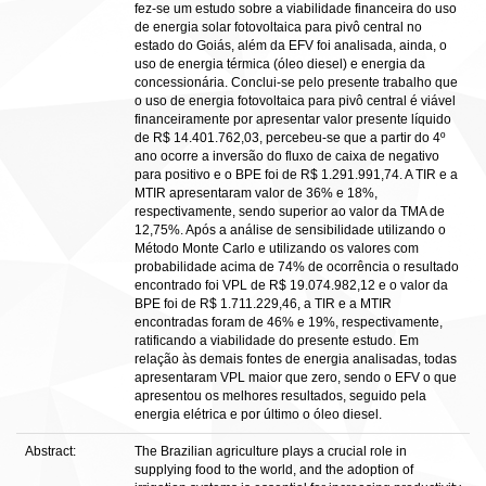
fez-se um estudo sobre a viabilidade financeira do uso
de energia solar fotovoltaica para pivô central no
estado do Goiás, além da EFV foi analisada, ainda, o
uso de energia térmica (óleo diesel) e energia da
concessionária. Conclui-se pelo presente trabalho que
o uso de energia fotovoltaica para pivô central é viável
financeiramente por apresentar valor presente líquido
de R$ 14.401.762,03, percebeu-se que a partir do 4º
ano ocorre a inversão do fluxo de caixa de negativo
para positivo e o BPE foi de R$ 1.291.991,74. A TIR e a
MTIR apresentaram valor de 36% e 18%,
respectivamente, sendo superior ao valor da TMA de
12,75%. Após a análise de sensibilidade utilizando o
Método Monte Carlo e utilizando os valores com
probabilidade acima de 74% de ocorrência o resultado
encontrado foi VPL de R$ 19.074.982,12 e o valor da
BPE foi de R$ 1.711.229,46, a TIR e a MTIR
encontradas foram de 46% e 19%, respectivamente,
ratificando a viabilidade do presente estudo. Em
relação às demais fontes de energia analisadas, todas
apresentaram VPL maior que zero, sendo o EFV o que
apresentou os melhores resultados, seguido pela
energia elétrica e por último o óleo diesel.
Abstract:
The Brazilian agriculture plays a crucial role in
supplying food to the world, and the adoption of