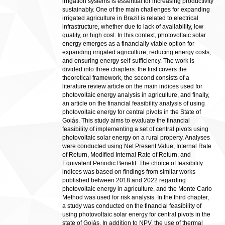
irrigation systems is essential for increasing productivity
sustainably. One of the main challenges for expanding
irrigated agriculture in Brazil is related to electrical
infrastructure, whether due to lack of availability, low
quality, or high cost. In this context, photovoltaic solar
energy emerges as a financially viable option for
expanding irrigated agriculture, reducing energy costs,
and ensuring energy self-sufficiency. The work is
divided into three chapters: the first covers the
theoretical framework, the second consists of a
literature review article on the main indices used for
photovoltaic energy analysis in agriculture, and finally,
an article on the financial feasibility analysis of using
photovoltaic energy for central pivots in the State of
Goiás. This study aims to evaluate the financial
feasibility of implementing a set of central pivots using
photovoltaic solar energy on a rural property. Analyses
were conducted using Net Present Value, Internal Rate
of Return, Modified Internal Rate of Return, and
Equivalent Periodic Benefit. The choice of feasibility
indices was based on findings from similar works
published between 2018 and 2022 regarding
photovoltaic energy in agriculture, and the Monte Carlo
Method was used for risk analysis. In the third chapter,
a study was conducted on the financial feasibility of
using photovoltaic solar energy for central pivots in the
state of Goiás. In addition to NPV, the use of thermal