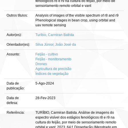
fenológicos r8 e r9 na cultura do feijão, por meio de
sensoriamento remoto orbital e vant
Outros títulos:
Analysis of images of the visible spectrum of r8 and r9
Phenological stages in bean crop, using orbital and
uav remote sensing
Autor(es):
Turíbio, Carmiran Batista
Orientador(es):
Silva Júnior, João José da
Assunto:
Feijão - cultivo
Feijão - monitoramento
Drones
Agricultura de precisão
Índices de vegetação
Data de
5-Ago-2024
publicação:
Data de
28-Fev-2023
defesa:
Referência:
TURÍBIO, Carmiran Batista. Análise de imagens do
espectro visível dos estágios fenológicos r8 e r9 na
cultura do feijão, por meio de sensoriamento remoto
orbital e vant. 2023. 64 f. Dissertação (Messtrado em