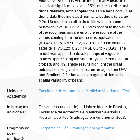
Vegetative Region (VEG). In the normality tests at a
statistical significance level of 5% for the satellite and
drone datasets, both adopted the same behaviors, in all
drone data they indicated normality budgets (p-value =
2.2e-16) and the satellite data followed the same
behavior, (pvalue < 2.2e-16). With regard to the values
of the root mean square error, the response of the
values coming from the drone was equivalent to
(y:0.42x+0.25; RMSE:0.2; R2:0.81) and the values of
satellite is (y:0.12x+0.25; RMSE:0.04; R2:0.93). The
model was applied to develop maps of vegetation
indices appreciating the variability of the end of bean
crop R8 and R9. These results highlight the great
potential of using visible spectrum images from UAV
and Sentinel- 2 for harvest management due to the
spatial variability of beans.
Unidade
Faculdade de Agronomia e Medicina Veterinária (FAV)
Acadêmica:
Informações
Dissertação (mestrado) — Universidade de Brasília,
adicionais:
Faculdade de Agronomia e Medicina Veterinária,
Programa de Pós-Graduação em Agronomia, 2023.
Programa de
Programa de Pós-Graduação em Agronomia
pós-
graduação: