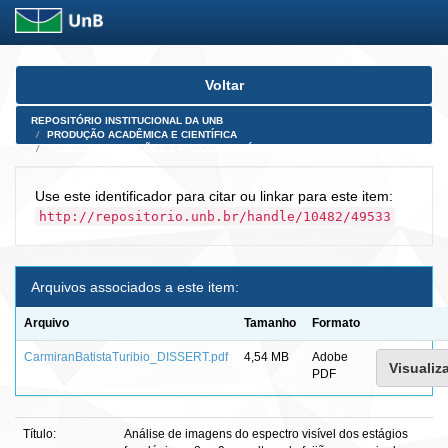
Skip
Voltar
navigation
REPOSITÓRIO INSTITUCIONAL DA UNB
PRODUÇÃO ACADÊMICA E CIENTÍFICA
TESES, DISSERTAÇÕES E PRODUTOS PÓS-DOUTORADO
Use este identificador para citar ou linkar para este item:
http://repositorio.unb.br/handle/10482/49533
Arquivos associados a este item:
Arquivo
Tamanho
Formato
CarmiranBatistaTuribio_DISSERT.pdf
4,54 MB
Adobe
Visualiza
PDF
Título:
Análise de imagens do espectro visível dos estágios