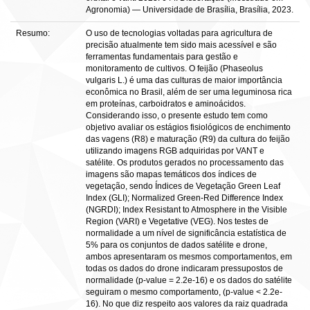
Agronomia) — Universidade de Brasília, Brasília, 2023.
Resumo:
O uso de tecnologias voltadas para agricultura de
precisão atualmente tem sido mais acessível e são
ferramentas fundamentais para gestão e
monitoramento de cultivos. O feijão (Phaseolus
vulgaris L.) é uma das culturas de maior importância
econômica no Brasil, além de ser uma leguminosa rica
em proteínas, carboidratos e aminoácidos.
Considerando isso, o presente estudo tem como
objetivo avaliar os estágios fisiológicos de enchimento
das vagens (R8) e maturação (R9) da cultura do feijão
utilizando imagens RGB adquiridas por VANT e
satélite. Os produtos gerados no processamento das
imagens são mapas temáticos dos índices de
vegetação, sendo Índices de Vegetação Green Leaf
Index (GLI); Normalized Green-Red Difference Index
(NGRDI); Index Resistant to Atmosphere in the Visible
Region (VARI) e Vegetative (VEG). Nos testes de
normalidade a um nível de significância estatística de
5% para os conjuntos de dados satélite e drone,
ambos apresentaram os mesmos comportamentos, em
todas os dados do drone indicaram pressupostos de
normalidade (p-value = 2.2e-16) e os dados do satélite
seguiram o mesmo comportamento, (p-value < 2.2e-
16). No que diz respeito aos valores da raiz quadrada