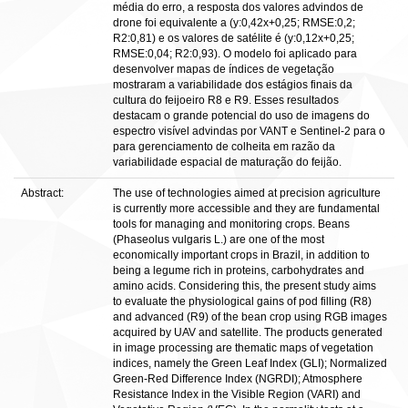
média do erro, a resposta dos valores advindos de
drone foi equivalente a (y:0,42x+0,25; RMSE:0,2;
R2:0,81) e os valores de satélite é (y:0,12x+0,25;
RMSE:0,04; R2:0,93). O modelo foi aplicado para
desenvolver mapas de índices de vegetação
mostraram a variabilidade dos estágios finais da
cultura do feijoeiro R8 e R9. Esses resultados
destacam o grande potencial do uso de imagens do
espectro visível advindas por VANT e Sentinel-2 para o
para gerenciamento de colheita em razão da
variabilidade espacial de maturação do feijão.
Abstract:
The use of technologies aimed at precision agriculture
is currently more accessible and they are fundamental
tools for managing and monitoring crops. Beans
(Phaseolus vulgaris L.) are one of the most
economically important crops in Brazil, in addition to
being a legume rich in proteins, carbohydrates and
amino acids. Considering this, the present study aims
to evaluate the physiological gains of pod filling (R8)
and advanced (R9) of the bean crop using RGB images
acquired by UAV and satellite. The products generated
in image processing are thematic maps of vegetation
indices, namely the Green Leaf Index (GLI); Normalized
Green-Red Difference Index (NGRDI); Atmosphere
Resistance Index in the Visible Region (VARI) and