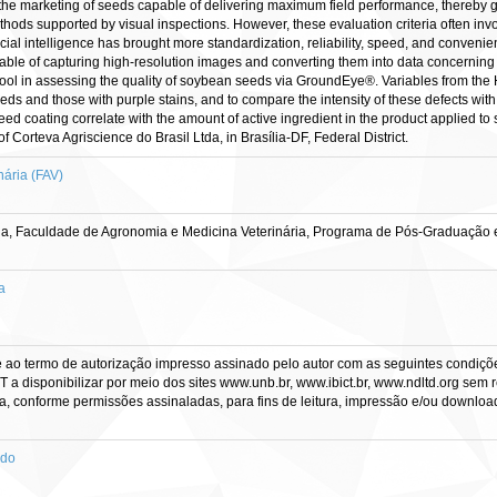
e the marketing of seeds capable of delivering maximum field performance, thereby g
hods supported by visual inspections. However, these evaluation criteria often invol
ificial intelligence has brought more standardization, reliability, speed, and conv
ble of capturing high-resolution images and converting them into data concerning co
tool in assessing the quality of soybean seeds via GroundEye®. Variables from th
ds and those with purple stains, and to compare the intensity of these defects with t
seed coating correlate with the amount of active ingredient in the product applied 
 Corteva Agriscience do Brasil Ltda, in Brasília-DF, Federal District.
ária (FAV)
lia, Faculdade de Agronomia e Medicina Veterinária, Programa de Pós-Graduação
a
e ao termo de autorização impresso assinado pelo autor com as seguintes condições
CT a disponibilizar por meio dos sites www.unb.br, www.ibict.br, www.ndltd.org sem 
a, conforme permissões assinaladas, para fins de leitura, impressão e/ou download, 
ado