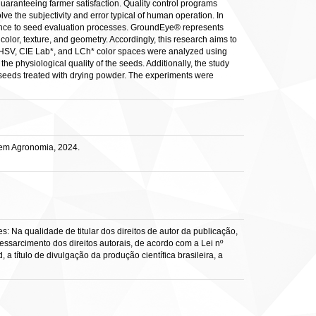
uaranteeing farmer satisfaction. Quality control programs
ve the subjectivity and error typical of human operation. In
enience to seed evaluation processes. GroundEye® represents
lor, texture, and geometry. Accordingly, this research aims to
e HSV, CIE Lab*, and LCh* color spaces were analyzed using
he physiological quality of the seeds. Additionally, the study
to seeds treated with drying powder. The experiments were
 em Agronomia, 2024.
: Na qualidade de titular dos direitos de autor da publicação,
ressarcimento dos direitos autorais, de acordo com a Lei nº
a título de divulgação da produção científica brasileira, a