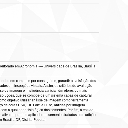
outorado em Agronomia) — Universidade de Brasília, Brasília,
enho em campo, e por conseguinte, garantir a satisfação dos
dos em inspeções visuais. Assim, os critérios de avaliação
 de imagem e inteligência atirficial têm oferecido mais
 soluções, que se compõe de um sistema capaz de capturar
como objetivo utilizar análise de imagem como ferramenta
ço de cores HSV, CIE Lab* e LCh*, obtidas por imagem
om a qualidade fisiológica das sementes. Por fim, o estudo
e ativo do produto aplicado em sementes tratadas com adição
Brasília-DF, Distrito Federal.