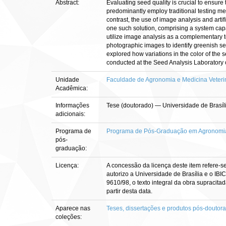
Abstract:
Evaluating seed quality is crucial to ensur
predominantly employ traditional testing met
contrast, the use of image analysis and art
one such solution, comprising a system capa
utilize image analysis as a complementary 
photographic images to identify greenish see
explored how variations in the color of the 
conducted at the Seed Analysis Laboratory of
Unidade
Faculdade de Agronomia e Medicina Veterin
Acadêmica:
Informações
Tese (doutorado) — Universidade de Brasí
adicionais:
Programa de
Programa de Pós-Graduação em Agronomi
pós-
graduação:
Licença:
A concessão da licença deste item refere-s
autorizo a Universidade de Brasília e o IBI
9610/98, o texto integral da obra supracitad
partir desta data.
Aparece nas
Teses, dissertações e produtos pós-doutor
coleções: