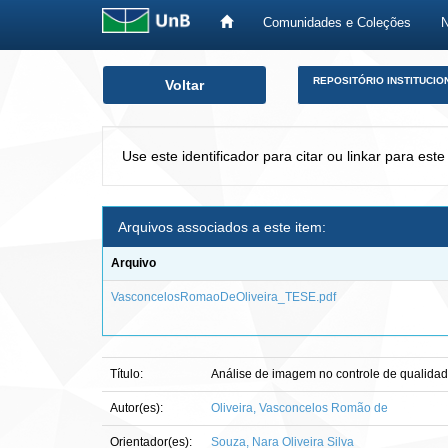
Comunidades e Coleções
Skip
REPOSITÓRIO INSTITUCIO
Voltar
navigation
Use este identificador para citar ou linkar para este
Arquivos associados a este item:
Arquivo
VasconcelosRomaoDeOliveira_TESE.pdf
Título:
Análise de imagem no controle de qualida
Autor(es):
Oliveira, Vasconcelos Romão de
Orientador(es):
Souza, Nara Oliveira Silva