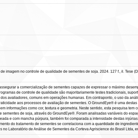
e imagem no controle de qualidade de sementes de soja. 2024. 127 f., il. Tese (D
 assegurar a comercialização de sementes capazes de expressar o máximo desemp
ramas de controle de qualidade são majoritariamente testes tradicionais, suporta
o dos avaliadores, comuns em operações humanas. Em contraponto, o uso da análise
 praticidade aos processos de avaliação de sementes. O GroundEye® é uma destas
 em informações como cor, textura e geometria. Neste sentido, esta pesquisa tem 
e sementes de soja, através do GroundEye®. Foram analisadas variáveis do espa
deada e com mancha púrpura, também foi comparada a intensidade destas injúrias c
imento do tratamento de sementes se correlaciona com a quantidade de ingredient
 no Laboratório de Análise de Sementes da Corteva Agriscience do Brasil Ltda, em 