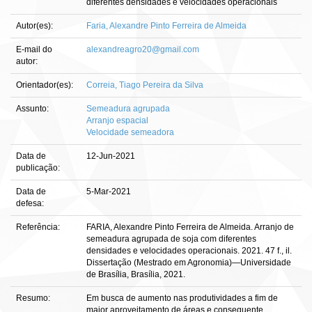
diferentes densidades e velocidades operacionais
Autor(es):
Faria, Alexandre Pinto Ferreira de Almeida
E-mail do
alexandreagro20@gmail.com
autor:
Orientador(es):
Correia, Tiago Pereira da Silva
Assunto:
Semeadura agrupada
Arranjo espacial
Velocidade semeadora
Data de
12-Jun-2021
publicação:
Data de
5-Mar-2021
defesa:
Referência:
FARIA, Alexandre Pinto Ferreira de Almeida. Arranjo de
semeadura agrupada de soja com diferentes
densidades e velocidades operacionais. 2021. 47 f., il.
Dissertação (Mestrado em Agronomia)—Universidade
de Brasília, Brasília, 2021.
Resumo:
Em busca de aumento nas produtividades a fim de
maior aproveitamento de áreas e consequente