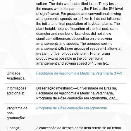
culture. The data were submitted to the Tukey test and
the means were compared by the F test at the 5% level
of significance. For grouped and conventional sowing
arrangements, speeds up to 6 km h-1 do not influence
the initial and final population of soybean plants. The
plant height, height of insertion of the first pod, stem
diameter and number of branches did not show
significant differences depending on the sowing
arrangements and speeds. The grouped sowing
arrangement with three groups of seeds m-1 allows a
greater number of pods per plant. Higher grain
productivity is possible in the conventional
arrangement and sowing speed of 4.5 km h-1.
Unidade
Faculdade de Agronomia e Medicina Veterinária (FAV)
Acadêmica:
Informações
Dissertação (mestrado)—Universidade de Brasília,
adicionais:
Faculdade de Agronomia e Medicina Veterinária,
Programa de Pós-Graduação em Agronomia, 2021.
Programa de
Programa de Pós-Graduação em Agronomia
pós-
graduação:
Licença:
A concessão da licença deste item refere-se ao termo