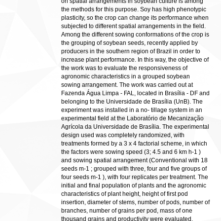
on spatial arrangements in soybean culture is among
the methods for this purpose. Soy has high phenotypic
plasticity, so the crop can change its performance when
subjected to different spatial arrangements in the field.
Among the different sowing conformations of the crop is
the grouping of soybean seeds, recently applied by
producers in the southern region of Brazil in order to
increase plant performance. In this way, the objective of
the work was to evaluate the responsiveness of
agronomic characteristics in a grouped soybean
sowing arrangement. The work was carried out at
Fazenda Água Limpa - FAL, located in Brasília - DF and
belonging to the Universidade de Brasília (UnB). The
experiment was installed in a no- tillage system in an
experimental field at the Laboratório de Mecanização
Agrícola da Universidade de Brasília. The experimental
design used was completely randomized, with
treatments formed by a 3 x 4 factorial scheme, in which
the factors were sowing speed (3; 4.5 and 6 km h-1 )
and sowing spatial arrangement (Conventional with 18
seeds m-1 ; grouped with three, four and five groups of
four seeds m-1 ), with four replicates per treatment. The
initial and final population of plants and the agronomic
characteristics of plant height, height of first pod
insertion, diameter of stems, number of pods, number of
branches, number of grains per pod, mass of one
thousand grains and productivity were evaluated.