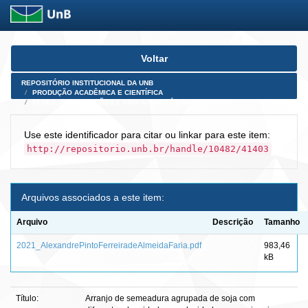
Skip
Voltar
navigation
REPOSITÓRIO INSTITUCIONAL DA UNB
PRODUÇÃO ACADÊMICA E CIENTÍFICA
TESES, DISSERTAÇÕES E PRODUTOS PÓS-DOUTORADO
Use este identificador para citar ou linkar para este item:
http://repositorio.unb.br/handle/10482/41403
Arquivos associados a este item:
Arquivo
Descrição
Tamanho
2021_AlexandrePintoFerreiradeAlmeidaFaria.pdf
983,46
kB
Título:
Arranjo de semeadura agrupada de soja com