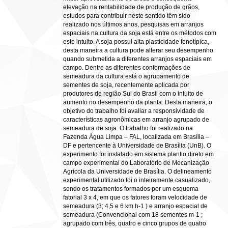
elevação na rentabilidade de produção de grãos,
estudos para contribuir neste sentido têm sido
realizado nos últimos anos, pesquisas em arranjos
espaciais na cultura da soja está entre os métodos com
este intuito. A soja possui alta plasticidade fenotípica,
desta maneira a cultura pode alterar seu desempenho
quando submetida a diferentes arranjos espaciais em
campo. Dentre as diferentes conformações de
semeadura da cultura está o agrupamento de
sementes de soja, recentemente aplicada por
produtores de região Sul do Brasil com o intuito de
aumento no desempenho da planta. Desta maneira, o
objetivo do trabalho foi avaliar a responsividade de
características agronômicas em arranjo agrupado de
semeadura de soja. O trabalho foi realizado na
Fazenda Água Limpa – FAL, localizada em Brasília –
DF e pertencente à Universidade de Brasília (UnB). O
experimento foi instalado em sistema plantio direto em
campo experimental do Laboratório de Mecanização
Agrícola da Universidade de Brasília. O delineamento
experimental utilizado foi o inteiramente casualizado,
sendo os tratamentos formados por um esquema
fatorial 3 x 4, em que os fatores foram velocidade de
semeadura (3; 4,5 e 6 km h-1 ) e arranjo espacial de
semeadura (Convencional com 18 sementes m-1 ;
agrupado com três, quatro e cinco grupos de quatro