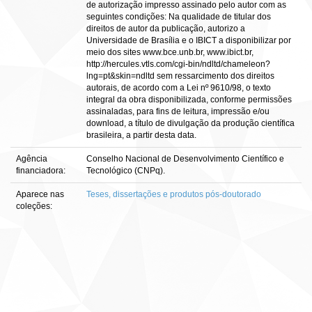
de autorização impresso assinado pelo autor com as
seguintes condições: Na qualidade de titular dos
direitos de autor da publicação, autorizo a
Universidade de Brasília e o IBICT a disponibilizar por
meio dos sites www.bce.unb.br, www.ibict.br,
http://hercules.vtls.com/cgi-bin/ndltd/chameleon?
lng=pt&skin=ndltd sem ressarcimento dos direitos
autorais, de acordo com a Lei nº 9610/98, o texto
integral da obra disponibilizada, conforme permissões
assinaladas, para fins de leitura, impressão e/ou
download, a título de divulgação da produção científica
brasileira, a partir desta data.
Agência
Conselho Nacional de Desenvolvimento Científico e
financiadora:
Tecnológico (CNPq).
Aparece nas
Teses, dissertações e produtos pós-doutorado
coleções: