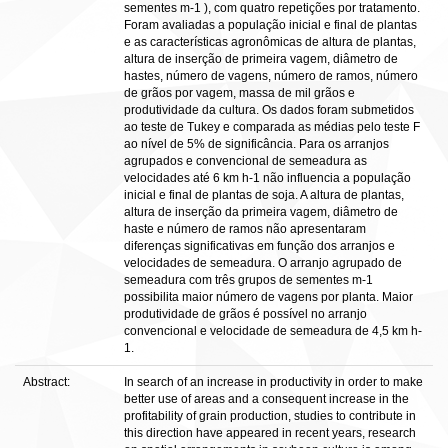
sementes m-1 ), com quatro repetições por tratamento.
Foram avaliadas a população inicial e final de plantas
e as características agronômicas de altura de plantas,
altura de inserção de primeira vagem, diâmetro de
hastes, número de vagens, número de ramos, número
de grãos por vagem, massa de mil grãos e
produtividade da cultura. Os dados foram submetidos
ao teste de Tukey e comparada as médias pelo teste F
ao nível de 5% de significância. Para os arranjos
agrupados e convencional de semeadura as
velocidades até 6 km h-1 não influencia a população
inicial e final de plantas de soja. A altura de plantas,
altura de inserção da primeira vagem, diâmetro de
haste e número de ramos não apresentaram
diferenças significativas em função dos arranjos e
velocidades de semeadura. O arranjo agrupado de
semeadura com três grupos de sementes m-1
possibilita maior número de vagens por planta. Maior
produtividade de grãos é possível no arranjo
convencional e velocidade de semeadura de 4,5 km h-
1.
Abstract:
In search of an increase in productivity in order to make
better use of areas and a consequent increase in the
profitability of grain production, studies to contribute in
this direction have appeared in recent years, research