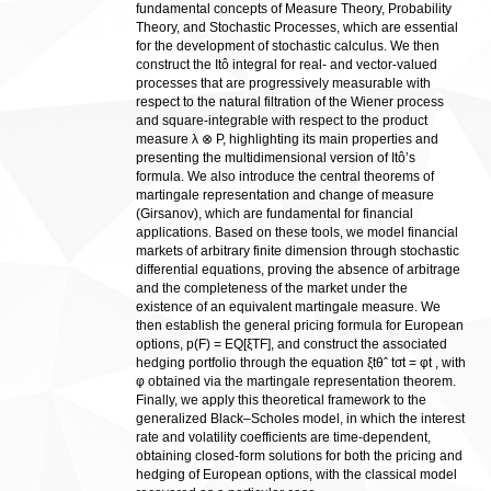
fundamental concepts of Measure Theory, Probability
Theory, and Stochastic Processes, which are essential
for the development of stochastic calculus. We then
construct the Itô integral for real- and vector-valued
processes that are progressively measurable with
respect to the natural filtration of the Wiener process
and square-integrable with respect to the product
measure λ ⊗ P, highlighting its main properties and
presenting the multidimensional version of Itô’s
formula. We also introduce the central theorems of
martingale representation and change of measure
(Girsanov), which are fundamental for financial
applications. Based on these tools, we model financial
markets of arbitrary finite dimension through stochastic
differential equations, proving the absence of arbitrage
and the completeness of the market under the
existence of an equivalent martingale measure. We
then establish the general pricing formula for European
options, p(F) = EQ[ξTF], and construct the associated
hedging portfolio through the equation ξtθˆ tσt = φt , with
φ obtained via the martingale representation theorem.
Finally, we apply this theoretical framework to the
generalized Black–Scholes model, in which the interest
rate and volatility coefficients are time-dependent,
obtaining closed-form solutions for both the pricing and
hedging of European options, with the classical model