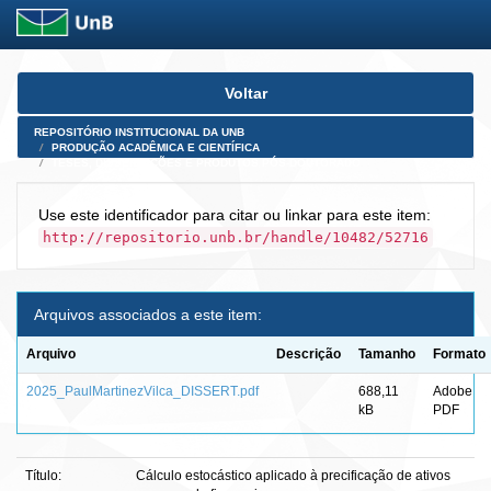
Skip
Voltar
navigation
REPOSITÓRIO INSTITUCIONAL DA UNB
PRODUÇÃO ACADÊMICA E CIENTÍFICA
TESES, DISSERTAÇÕES E PRODUTOS PÓS-DOUTORADO
Use este identificador para citar ou linkar para este item:
http://repositorio.unb.br/handle/10482/52716
Arquivos associados a este item:
Arquivo
Descrição
Tamanho
Formato
2025_PaulMartinezVilca_DISSERT.pdf
688,11
Adobe
kB
PDF
Título:
Cálculo estocástico aplicado à precificação de ativos