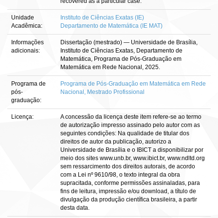
recovered as a particular case.
Unidade
Instituto de Ciências Exatas (IE)
Acadêmica:
Departamento de Matemática (IE MAT)
Informações
Dissertação (mestrado) — Universidade de Brasília,
adicionais:
Instituto de Ciências Exatas, Departamento de
Matemática, Programa de Pós-Graduação em
Matemática em Rede Nacional, 2025.
Programa de
Programa de Pós-Graduação em Matemática em Rede
pós-
Nacional, Mestrado Profissional
graduação:
Licença:
A concessão da licença deste item refere-se ao termo
de autorização impresso assinado pelo autor com as
seguintes condições: Na qualidade de titular dos
direitos de autor da publicação, autorizo a
Universidade de Brasília e o IBICT a disponibilizar por
meio dos sites www.unb.br, www.ibict.br, www.ndltd.org
sem ressarcimento dos direitos autorais, de acordo
com a Lei nº 9610/98, o texto integral da obra
supracitada, conforme permissões assinaladas, para
fins de leitura, impressão e/ou download, a título de
divulgação da produção científica brasileira, a partir
desta data.