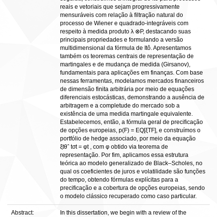
reais e vetoriais que sejam progressivamente
mensuráveis com relação à filtração natural do
processo de Wiener e quadrado-integráveis com
respeito à medida produto λ ⊗P, destacando suas
principais propriedades e formulando a versão
multidimensional da fórmula de Itô. Apresentamos
também os teoremas centrais de representação de
martingales e de mudança de medida (Girsanov),
fundamentais para aplicações em finanças. Com base
nessas ferramentas, modelamos mercados financeiros
de dimensão finita arbitrária por meio de equações
diferenciais estocásticas, demonstrando a ausência de
arbitragem e a completude do mercado sob a
existência de uma medida martingale equivalente.
Estabelecemos, então, a fórmula geral de precificação
de opções europeias, p(F) = EQ[ξTF], e construímos o
portfólio de hedge associado, por meio da equação
ξtθˆ tσt = φt , com φ obtido via teorema de
representação. Por fim, aplicamos essa estrutura
teórica ao modelo generalizado de Black–Scholes, no
qual os coeficientes de juros e volatilidade são funções
do tempo, obtendo fórmulas explícitas para a
precificação e a cobertura de opções europeias, sendo
o modelo clássico recuperado como caso particular.
Abstract:
In this dissertation, we begin with a review of the