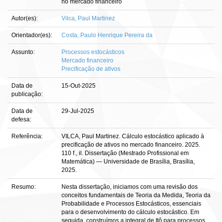
no mercado financeiro
Autor(es):
Vilca, Paul Martinez
Orientador(es):
Costa, Paulo Henrique Pereira da
Assunto:
Processos estocásticos
Mercado financeiro
Precificação de ativos
Data de
15-Out-2025
publicação:
Data de
29-Jul-2025
defesa:
Referência:
VILCA, Paul Martinez. Cálculo estocástico aplicado à
precificação de ativos no mercado financeiro. 2025.
110 f., il. Dissertação (Mestrado Profissional em
Matemática) — Universidade de Brasília, Brasília,
2025.
Resumo:
Nesta dissertação, iniciamos com uma revisão dos
conceitos fundamentais de Teoria da Medida, Teoria da
Probabilidade e Processos Estocásticos, essenciais
para o desenvolvimento do cálculo estocástico. Em
seguida, construímos a integral de Itô para processos