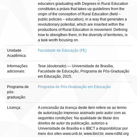
educators graduating with Degrees in Rural Education
constitutes a práxis that takes up guidelines from the
origin of the conception of Rural Education (field ‒
public policies ‒ education), in a way that generates a
revolutionary potential, which are inserted within the
productions of Rural Education in movement. Defining
how to strengthen them, in the diversity of territories, is
a task worth focusing on.
Unidade
Faculdade de Educação (FE)
Acadêmica:
Informações
Tese (doutorado) — Universidade de Brasília,
adicionais:
Faculdade de Educação, Programa de Pós-Graduação
em Educação, 2025.
Programa de
Programa de Pós-Graduação em Educação
pós-
graduação:
Licença:
A concessão da licença deste item refere-se ao termo
de autorização impresso assinado pelo autor com as
seguintes condições: Na qualidade de titular dos
direitos de autor da publicação, autorizo a
Universidade de Brasília e o IBICT a disponibilizar por
meio dos sites www.unb.br, www.ibict.br, www.ndltd.org