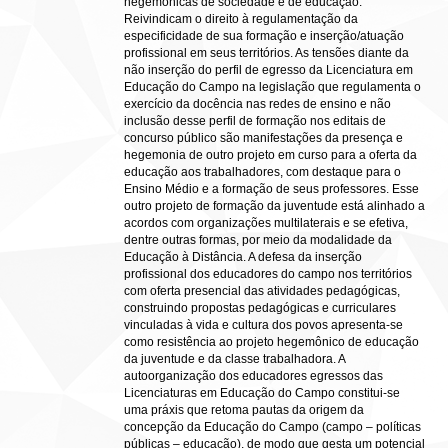
hegemônicas de sociedade e de educação.
Reivindicam o direito à regulamentação da
especificidade de sua formação e inserção/atuação
profissional em seus territórios. As tensões diante da
não inserção do perfil de egresso da Licenciatura em
Educação do Campo na legislação que regulamenta o
exercício da docência nas redes de ensino e não
inclusão desse perfil de formação nos editais de
concurso público são manifestações da presença e
hegemonia de outro projeto em curso para a oferta da
educação aos trabalhadores, com destaque para o
Ensino Médio e a formação de seus professores. Esse
outro projeto de formação da juventude está alinhado a
acordos com organizações multilaterais e se efetiva,
dentre outras formas, por meio da modalidade da
Educação à Distância. A defesa da inserção
profissional dos educadores do campo nos territórios
com oferta presencial das atividades pedagógicas,
construindo propostas pedagógicas e curriculares
vinculadas à vida e cultura dos povos apresenta-se
como resistência ao projeto hegemônico de educação
da juventude e da classe trabalhadora. A
autoorganização dos educadores egressos das
Licenciaturas em Educação do Campo constitui-se
uma práxis que retoma pautas da origem da
concepção da Educação do Campo (campo ‒ políticas
públicas ‒ educação), de modo que gesta um potencial