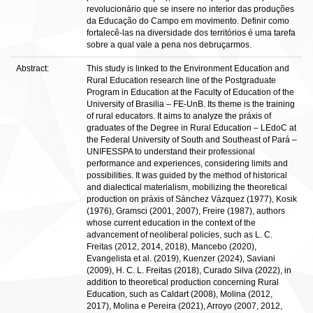
revolucionário que se insere no interior das produções
da Educação do Campo em movimento. Definir como
fortalecê-las na diversidade dos territórios é uma tarefa
sobre a qual vale a pena nos debruçarmos.
Abstract:
This study is linked to the Environment Education and
Rural Education research line of the Postgraduate
Program in Education at the Faculty of Education of the
University of Brasilia ‒ FE-UnB. Its theme is the training
of rural educators. It aims to analyze the práxis of
graduates of the Degree in Rural Education ‒ LEdoC at
the Federal University of South and Southeast of Pará ‒
UNIFESSPA to understand their professional
performance and experiences, considering limits and
possibilities. It was guided by the method of historical
and dialectical materialism, mobilizing the theoretical
production on práxis of Sánchez Vázquez (1977), Kosik
(1976), Gramsci (2001, 2007), Freire (1987), authors
whose current education in the context of the
advancement of neoliberal policies, such as L. C.
Freitas (2012, 2014, 2018), Mancebo (2020),
Evangelista et al. (2019), Kuenzer (2024), Saviani
(2009), H. C. L. Freitas (2018), Curado Silva (2022), in
addition to theoretical production concerning Rural
Education, such as Caldart (2008), Molina (2012,
2017), Molina e Pereira (2021), Arroyo (2007, 2012,