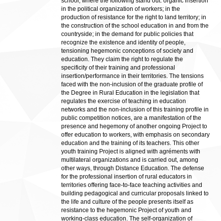
school, where the following stand out: organic insertion
in the political organization of workers; in the
production of resistance for the right to land territory; in
the construction of the school education in and from the
countryside; in the demand for public policies that
recognize the existence and identity of people,
tensioning hegemonic conceptions of society and
education. They claim the right to regulate the
specificity of their training and professional
insertion/performance in their territories. The tensions
faced with the non-inclusion of the graduate profile of
the Degree in Rural Education in the legislation that
regulates the exercise of teaching in education
networks and the non-inclusion of this training profile in
public competition notices, are a manifestation of the
presence and hegemony of another ongoing Project to
offer education to workers, with emphasis on secondary
education and the training of its teachers. This other
youth training Project is aligned with agréments with
multilateral organizations and is carried out, among
other ways, through Distance Education. The defense
for the professional insertion of rural educators in
territories offering face-to-face teaching activities and
building pedagogical and curricular proposals linked to
the life and culture of the people presents itself as
resistance to the hegemonic Project of youth and
working-class education. The self-organization of