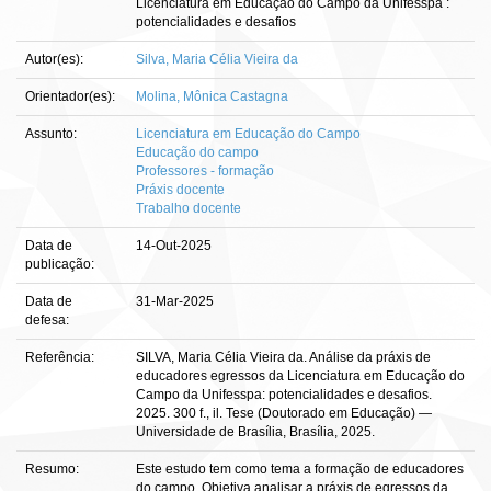
Licenciatura em Educação do Campo da Unifesspa :
potencialidades e desafios
Autor(es):
Silva, Maria Célia Vieira da
Orientador(es):
Molina, Mônica Castagna
Assunto:
Licenciatura em Educação do Campo
Educação do campo
Professores - formação
Práxis docente
Trabalho docente
Data de
14-Out-2025
publicação:
Data de
31-Mar-2025
defesa:
Referência:
SILVA, Maria Célia Vieira da. Análise da práxis de
educadores egressos da Licenciatura em Educação do
Campo da Unifesspa: potencialidades e desafios.
2025. 300 f., il. Tese (Doutorado em Educação) —
Universidade de Brasília, Brasília, 2025.
Resumo:
Este estudo tem como tema a formação de educadores
do campo. Objetiva analisar a práxis de egressos da