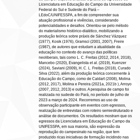
Licenciatura em Educação do Campo da Universidade
Federal do Sul e Sudeste do Pará ‒
LEdoC/UNIFESSPA, a fim de compreender sua
atuação profissional e vivências, considerando
potencialidades e desafios. Orientou-se pelo método
do materialismo histórico-dialético, mobilizando a
produção teórica sobre práxis de Sánchez Vázquez
(1977), Kosik (1976), Gramsci (2001, 2007), Freire
(1987), de autores que estudam a atualidade da
educação no contexto do avanço das políticas
neoliberais, tais como L. C. Freitas (2012, 2014, 2018),
Mancebo (2020), Evangelista et al. (2019), Kuenzer
(2024), Saviani (2009), H. C. L. Freitas (2018), Curado
Silva (2022), além da produção teórica concernente à
Educação do Campo, como de Caldart (2008), Molina
(2012, 2017), Molina e Pereira (2021a, 2021b ), Arroyo
(2007, 2012, 2013) e outros. A pesquisa de campo foi
realizada no sudeste do Pará, no período de julho de
2023 a março de 2024. Recorremos ao uso de
observação participante em eventos com egressos,
realização de entrevistas com roteiro semiestruturado e
análise de documentos. Os resultados mostram que os
egressos da Licenciatura em Educação do Campo da
UNIFESSPA, em sua maioria, são expressão da
reprodução do campesinato na região, que tem
produzido ricas iniciativas de formação incidindo nas