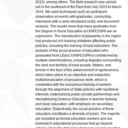
2013), among others. The field research was carried
out in the southeast of the Pará from July 2023 to March
2024. We used techniques such as participant
observation at events with graduates, conducting
interviews with a semi-structured script, and document
analysis. The results show that many graduates from
the Degree in Rural Education at UNIFESSPA are an
expression. The reproduction of peasantry in the region
has produced rich training initiatives affecting public
policies, including the training of rural educators. The
analysis of the social practice of educators who
graduated from LEdoC/UNIFESSPA is conditioned by
multiple determinations, including disputes surrounding
the land and territory of rural people, Waters, and
forests in the face of the advancement of agribusiness,
which takes place in an objective and subjective;
institutionalization of precarious work, which is
completed with the precarious training of workers
through the alignment of State policies with neoliberal
interests, materializing public-private partnerships and
strengthening Distance Education in teacher training
and basic education, with emphasis on secondary
education. Dialectically, the social practice of these
educators constitutes a diversity of práxis. The majority
are included as formal education workers and are
involved in educational processes that go beyond