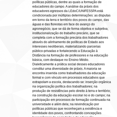
políticas públicas, dentre as quais a formação de
educadores do campo. A análise da práxis dos
educadores egressos da LEdoC/UNIFESSPA está
condicionada por múltiplas determinações: as disputas
em torno da terra e território dos povos do campo, das
águas e das florestas em face do avanço do
agronegócio, que se dá de forma objetiva e subjetiva;
institucionalização do trabalho precário, que se
completa com a formação precária dos trabalhadores
através do alinhamento de políticas de Estado aos
interesses neoliberais, materializando parcerias
público-privadas e fortalecendo a Educação à
Distância na formação de professores e na educação
básica, com destaque no Ensino Médio.
Dialeticamente a prática social desses educadores
constitui uma diversidade de práxis. A maioria se
encontra inserida como trabalhadores da educação
formal e com vínculo em processos educativos que
extrapolam a escola, destacando-se: inserção orgânica
na organização política dos trabalhadores; na
produção de resistências pelo direito à terra e território;
na construção da educação escolar no e do campo; na
participação em processos de formação continuada na
universidade e além dela; na reivindicação por
políticas públicas que reconheçam a existência e
identidade dos povos, confrontando concepções