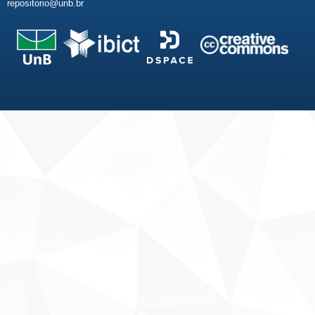
repositorio@unb.br
Fale conosco
Sobre