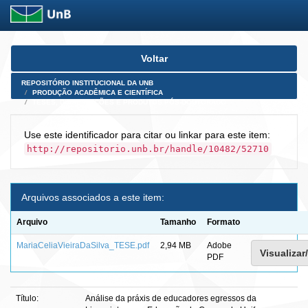
Skip
Voltar
navigation
REPOSITÓRIO INSTITUCIONAL DA UNB
PRODUÇÃO ACADÊMICA E CIENTÍFICA
TESES, DISSERTAÇÕES E PRODUTOS PÓS-DOUTORADO
Use este identificador para citar ou linkar para este item:
http://repositorio.unb.br/handle/10482/52710
Arquivos associados a este item:
Arquivo
Tamanho
Formato
MariaCeliaVieiraDaSilva_TESE.pdf
2,94 MB
Adobe
Visualizar
PDF
Título:
Análise da práxis de educadores egressos da