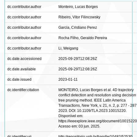
dc.contributor.author
Monteiro, Lucas Borges
dc.contributor.author
Ribeiro, Vitor Filincowsky
dc.contributor.author
Garcia, Cristiano Perez
dc.contributor.author
Rocha Filho, Geraldo Pereira
dc.contributor.author
Li, Weigang
dc.date.accessioned
2025-09-29T12:08:26Z
dc.date.available
2025-09-29T12:08:26Z
dc.date.issued
2023-01-11
dc.identifier.citation
MONTEIRO, Lucas Borges et al. 4D trajectory
conflict detection and resolution using decision
tree pruning method. IEEE Latin America
Transactions, New York, v. 21, n. 2, p. 277 - 287
2023. DOI: 10.1109/TLA.2023.10015220.
Disponível em:
https://ieeexplore.ieee.org/document/10015220
Acesso em: 03 jun. 2025.
dc.identifier.uri
http://repositorio.unb.br/handle/10482/52530