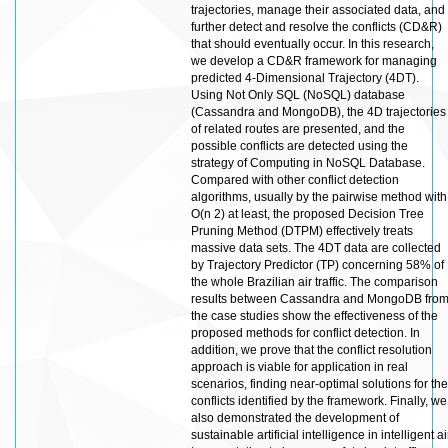
trajectories, manage their associated data, and
further detect and resolve the conflicts (CD&R)
that should eventually occur. In this research,
we develop a CD&R framework for managing
predicted 4-Dimensional Trajectory (4DT).
Using Not Only SQL (NoSQL) database
(Cassandra and MongoDB), the 4D trajectories
of related routes are presented, and the
possible conflicts are detected using the
strategy of Computing in NoSQL Database.
Compared with other conflict detection
algorithms, usually by the pairwise method with
O(n 2) at least, the proposed Decision Tree
Pruning Method (DTPM) effectively treats
massive data sets. The 4DT data are collected
by Trajectory Predictor (TP) concerning 58% of
the whole Brazilian air traffic. The comparison
results between Cassandra and MongoDB fro
the case studies show the effectiveness of the
proposed methods for conflict detection. In
addition, we prove that the conflict resolution
approach is viable for application in real
scenarios, finding near-optimal solutions for the
conflicts identified by the framework. Finally, we
also demonstrated the development of
sustainable artificial intelligence in intelligent ai