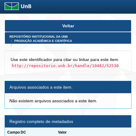
Skip
Voltar
navigation
REPOSITÓRIO INSTITUCIONAL DA UNB
PRODUÇÃO ACADÊMICA E CIENTÍFICA
ARTIGOS PUBLICADOS EM PERIÓDICOS E AFINS
Use este identificador para citar ou linkar para este item:
http://repositorio.unb.br/handle/10482/52530
Arquivos associados a este item:
Não existem arquivos associados a este item.
Registro completo de metadados
Campo DC
Valor