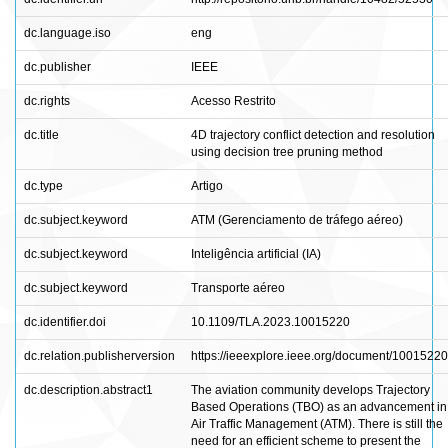
dc.language.iso
eng
dc.publisher
IEEE
dc.rights
Acesso Restrito
dc.title
4D trajectory conflict detection and resolution
using decision tree pruning method
dc.type
Artigo
dc.subject.keyword
ATM (Gerenciamento de tráfego aéreo)
dc.subject.keyword
Inteligência artificial (IA)
dc.subject.keyword
Transporte aéreo
dc.identifier.doi
10.1109/TLA.2023.10015220
dc.relation.publisherversion
https://ieeexplore.ieee.org/document/10015220
dc.description.abstract1
The aviation community develops Trajectory
Based Operations (TBO) as an advancement in
Air Traffic Management (ATM). There is still the
need for an efficient scheme to present the