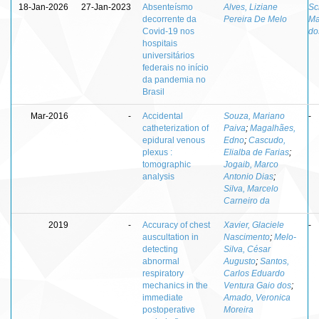
18-Jan-2026
27-Jan-2023
Absenteísmo
Alves, Liziane
Sc
decorrente da
Pereira De Melo
Ma
Covid-19 nos
do
hospitais
universitários
federais no início
da pandemia no
Brasil
Mar-2016
-
Accidental
Souza, Mariano
-
catheterization of
Paiva
;
Magalhães,
epidural venous
Edno
;
Cascudo,
plexus :
Elialba de Farias
;
tomographic
Jogaib, Marco
analysis
Antonio Dias
;
Silva, Marcelo
Carneiro da
2019
-
Accuracy of chest
Xavier, Glaciele
-
auscultation in
Nascimento
;
Melo-
detecting
Silva, César
abnormal
Augusto
;
Santos,
respiratory
Carlos Eduardo
mechanics in the
Ventura Gaio dos
;
immediate
Amado, Veronica
postoperative
Moreira