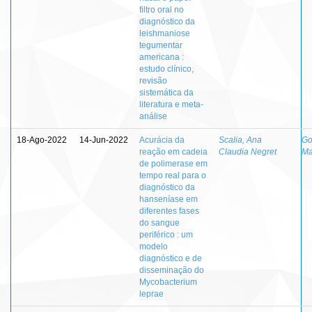
filtro oral no
diagnóstico da
leishmaniose
tegumentar
americana :
estudo clínico,
revisão
sistemática da
literatura e meta-
análise
18-Ago-2022
14-Jun-2022
Acurácia da
Scalia, Ana
Go
reação em cadeia
Claudia Negret
Ma
de polimerase em
tempo real para o
diagnóstico da
hanseníase em
diferentes fases
do sangue
periférico : um
modelo
diagnóstico e de
disseminação do
Mycobacterium
leprae