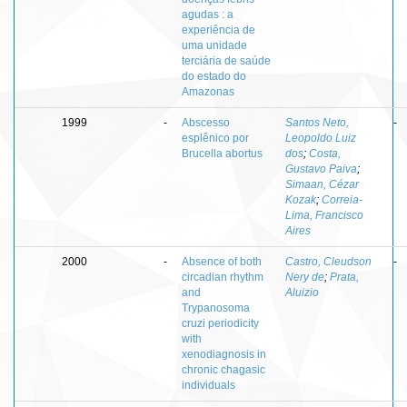
agudas : a
experiência de
uma unidade
terciária de saúde
do estado do
Amazonas
1999
-
Abscesso
Santos Neto,
-
esplênico por
Leopoldo Luiz
Brucella abortus
dos
;
Costa,
Gustavo Paiva
;
Simaan, Cézar
Kozak
;
Correia-
Lima, Francisco
Aires
2000
-
Absence of both
Castro, Cleudson
-
circadian rhythm
Nery de
;
Prata,
and
Aluizio
Trypanosoma
cruzi periodicity
with
xenodiagnosis in
chronic chagasic
individuals