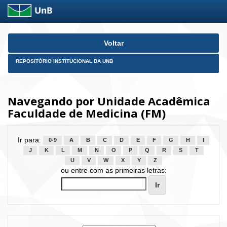
Skip
Voltar
navigation
REPOSITÓRIO INSTITUCIONAL DA UNB
Navegando por Unidade Acadêmica
Faculdade de Medicina (FM)
Ir para:
0-9
A
B
C
D
E
F
G
H
I
J
K
L
M
N
O
P
Q
R
S
T
U
V
W
X
Y
Z
ou entre com as primeiras letras: