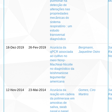
pulmonar na
Mo
detecção de
alterações nas
propriedades
mecânicas do
sistema
respiratório : um
estudo
transversal
diagnóstico
18-Dez-2019
26-Fev-2019
Acurácia da
Bergmann,
Sa
qPCR associada
Jaqueline Osiro
Ra
ao cultivo no
No
meio Novy-
MacNeal-Nicolle
no diagnóstico da
leishmaniose
tegumentar
americana
12-Nov-2014
23-Mai-2014
Acurácia da
Gomes, Ciro
Sa
reação em cadeia
Martins
Ra
da polimerase em
No
amostras de
saliva, swab
nasal e papel