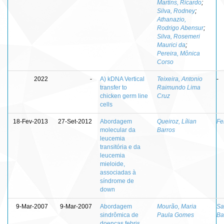
Martins, Ricardo
;
Silva, Rodney
;
Athanazio,
Rodrigo Abensur
;
Silva, Rosemeri
Maurici da
;
Pereira, Mônica
Corso
2022
-
A) kDNA Vertical
Teixeira, Antonio
-
transfer to
Raimundo Lima
chicken germ line
Cruz
cells
18-Fev-2013
27-Set-2012
Abordagem
Queiroz, Lílian
Fer
molecular da
Barros
leucemia
transitória e da
leucemia
mieloide,
associadas à
síndrome de
down
9-Mar-2007
9-Mar-2007
Abordagem
Mourão, Maria
Sa
sindrômica de
Paula Gomes
Ba
doenças febris