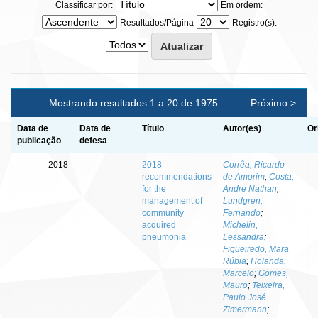
Classificar por:
Em ordem:
Resultados/Página
Registro(s):
Mostrando resultados 1 a 20 de 1975
Próximo >
Data de
Data de
Título
Autor(es)
Or
publicação
defesa
2018
-
2018
Corrêa, Ricardo
-
recommendations
de Amorim
;
Costa,
for the
Andre Nathan
;
management of
Lundgren,
community
Fernando
;
acquired
Michelin,
pneumonia
Lessandra
;
Figueiredo, Mara
Rúbia
;
Holanda,
Marcelo
;
Gomes,
Mauro
;
Teixeira,
Paulo José
Zimermann
;