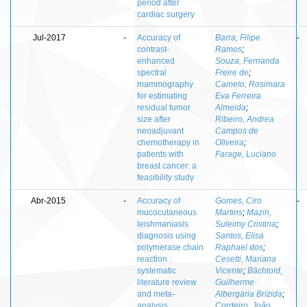
period after
cardiac surgery
Jul-2017
-
Accuracy of
Barra, Filipe
-
contrast-
Ramos
;
enhanced
Souza, Fernanda
spectral
Freire de
;
mammography
Camelo, Rosimara
for estimating
Eva Ferreira
residual tumor
Almeida
;
size after
Ribeiro, Andrea
neoadjuvant
Campos de
chemotherapy in
Oliveira
;
patients with
Farage, Luciano
breast cancer: a
feasibility study
Abr-2015
-
Accuracy of
Gomes, Ciro
-
mucocutaneous
Martins
;
Mazin,
leishmaniasis
Suleimy Cristina
;
diagnosis using
Santos, Elisa
polymerase chain
Raphael dos
;
reaction :
Cesetti, Mariana
systematic
Vicente
;
Bächtold,
literature review
Guilherme
and meta-
Albergaria Brízida
;
analysis
Cordeiro, João