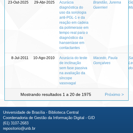
23-Out-2025
29-Abr-2025
Acurácia
Brandão, Jurema
Go
diagnóstica do
Guerrieri
Ma
uso da sorologia
anti-PGL-1 e da
reação em cadeia
da polimerase em
tempo real para o
diagnóstico da
hanseníase em
contactantes
8-Jul-2011
10-Ago-2010
Acurácia do teste
Macedo, Paula
Sa
de inclinação
Gonçalves
Le
sem fase passiva
do
na avaliação da
síncope
vasovagal
Mostrando resultados 1 a 20 de 1975
Próximo >
Universidade de Brasília - Biblioteca Central
Coordenadoria de Gestão da Informação Digital - GID
(61) 3107-2683
repositorio@unb.br