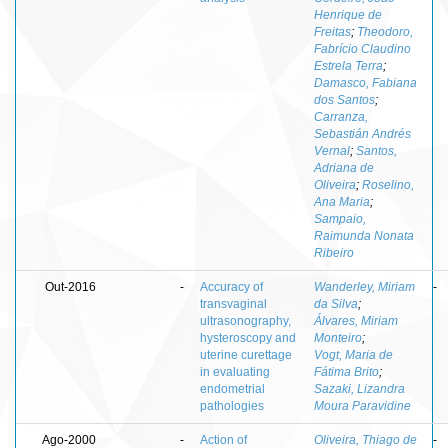
Henrique de
Freitas
;
Theodoro,
Fabrício Claudino
Estrela Terra
;
Damasco, Fabiana
dos Santos
;
Carranza,
Sebastián Andrés
Vernal
;
Santos,
Adriana de
Oliveira
;
Roselino,
Ana Maria
;
Sampaio,
Raimunda Nonata
Ribeiro
Out-2016
-
Accuracy of
Wanderley, Miriam
-
transvaginal
da Silva
;
ultrasonography,
Álvares, Miriam
hysteroscopy and
Monteiro
;
uterine curettage
Vogt, Maria de
in evaluating
Fátima Brito
;
endometrial
Sazaki, Lizandra
pathologies
Moura Paravidine
Ago-2000
-
Action of
Oliveira, Thiago de
-