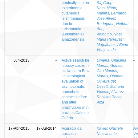
pentoxifylline on
Sá
;
Capp
experimental
Neto, Mário
;
cutaneous
Martins, Bernardo
leishmaniasis
José Alves
;
due to
Rodrigues, Helbert
Leishmania
Abe
;
(Leishmania)
Antonino, Rosa
amazonensis
Maria Parreiras
;
Magalhães, Albino
Verçosa de
Jun-2013
-
Active search for
Limeira, Omesina
-
leprosy cases in
Maroja
;
Gomes,
midwestern Brazil
Ciro Martins
;
: a serological
Morais, Orlando
evaluation of
Oliveira de
;
asymptomatic
Cesetti, Mariana
household
Vicente
;
Alvarez,
contacts before
Rosicler Rocha
and after
Aiza
prophylaxis with
bacillus Calmette-
Guérin
17-Abr-2015
17-Jul-2014
Acurácia da
Xavier, Glaciele
Am
ausculta
Nascimento
Ve