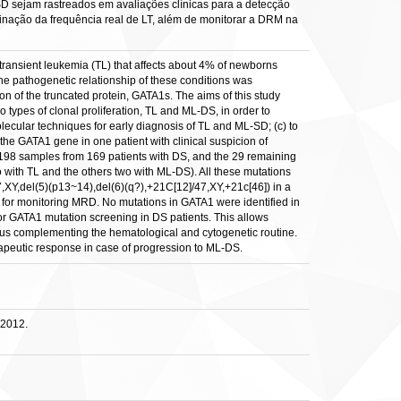
D sejam rastreados em avaliações clínicas para a detecção
inação da frequência real de LT, além de monitorar a DRM na
transient leukemia (TL) that affects about 4% of newborns
The pathogenetic relationship of these conditions was
n of the truncated protein, GATA1s. The aims of this study
 types of clonal proliferation, TL and ML-DS, in order to
olecular techniques for early diagnosis of TL and ML-SD; (c) to
f the GATA1 gene in one patient with clinical suspicion of
 198 samples from 169 patients with DS, and the 29 remaining
 with TL and the others two with ML-DS). All these mutations
,XY,del(5)(p13~14),del(6)(q?),+21C[12]/47,XY,+21c[46]) in a
 for monitoring MRD. No mutations in GATA1 were identified in
for GATA1 mutation screening in DS patients. This allows
thus complementing the hematological and cytogenetic routine.
apeutic response in case of progression to ML-DS.
 2012.