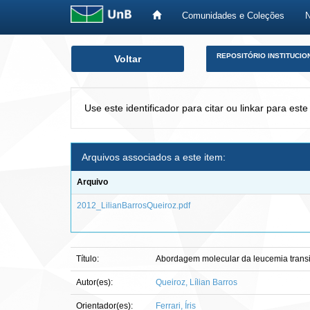
Comunidades e Coleções
Skip
REPOSITÓRIO INSTITUCIO
Voltar
navigation
Use este identificador para citar ou linkar para este
Arquivos associados a este item:
Arquivo
2012_LilianBarrosQueiroz.pdf
Título:
Abordagem molecular da leucemia transi
Autor(es):
Queiroz, Lílian Barros
Orientador(es):
Ferrari, Íris