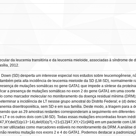
lar da leucemia transitória e da leucemia mieloide, associadas à síndrome de dow
sília, 2012.
 Down (SD) desperta um interesse especial nos estudos sobre leucemogênese, não
ambém pela alta incidência de leucemia mieloide da SD (LM-SD), normalmente rar
presença de mutações somáticas no gene GATA1 que impede a síntese da proteína
ntificar a presença de mutações somáticas no exon 2 do gene GATA1 em uma coorte 
-lo como marcador molecular no monitoramento da doença residual mínima (DRM); (
determinar a incidência de LT nessse grupo amostral do Distrito Federal; e (d) de
anemia diseritropoiética, sem SD e em sua família. Deste modo, a triagem para a
endo que as 29 amostras restantes corresponderam a seguimento em diferentes da
m LT e os outros dois com LM-SD). Todas essas mutações encontradas foram inédit
al (47,XY,del(5)(p13~14),del(6)(q?),+21c[12]/47,XY,+21c[46]) em um paciente com 
er utilizadas como marcadores estáveis no monitoramento da DRM. A análise da
ia, não revelou mutação nos exons 2 e 4 do GATA1. Podemos destacar a padronizaç