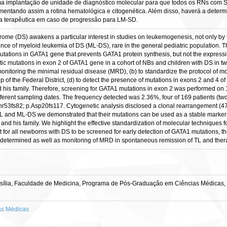
uma implantação de unidade de diagnóstico molecular para que todos os RNs com S
ntando assim a rotina hematológica e citogenética. Além disso, haverá a determ
a terapêutica em caso de progressão para LM-SD.
rome (DS) awakens a particular interest in studies on leukemogenesis, not only by 
ence of myeloid leukemia of DS (ML-DS), rare in the general pediatric population. 
tations in GATA1 gene that prevents GATA1 protein synthesis, but not the expressio
atic mutations in exon 2 of GATA1 gene in a cohort of NBs and children with DS in two
monitoring the minimal residual disease (MRD), (b) to standardize the protocol of m
p of the Federal District, (d) to detect the presence of mutations in exons 2 and 4 o
 his family. Therefore, screening for GATA1 mutations in exon 2 was performed on
ferent sampling dates. The frequency detected was 2.36%, four of 169 patients (two
hr53fs82; p.Asp20fs117. Cytogenetic analysis disclosed a clonal rearrangement (47
 TL and ML-DS we demonstrated that their mutations can be used as a stable marker
 and his family. We highlight the effective standardization of molecular techniques 
t for all newborns with DS to be screened for early detection of GATA1 mutations, 
 determined as well as monitoring of MRD in spontaneous remission of TL and ther
sília, Faculdade de Medicina, Programa de Pós-Graduação em Ciências Médicas,
as Médicas