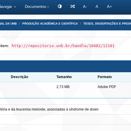
Navegar
Documentos
A-
A
A+
NAL DA UNB
PRODUÇÃO ACADÊMICA E CIENTÍFICA
TESES, DISSERTAÇÕES E PRO
 item:
http://repositorio.unb.br/handle/10482/12101
Descrição
Tamanho
Formato
2,73 MB
Adobe PDF
tória e da leucemia mieloide, associadas à síndrome de down