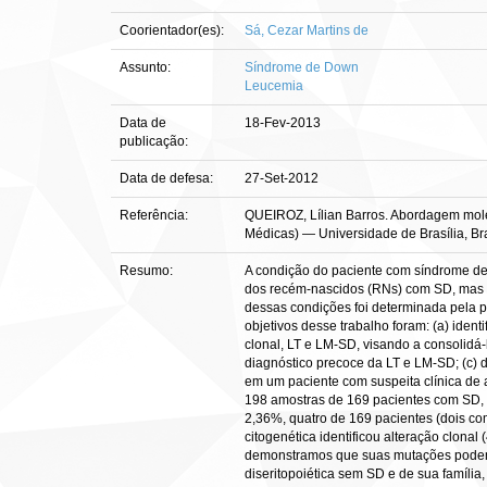
Coorientador(es):
Sá, Cezar Martins de
Assunto:
Síndrome de Down
Leucemia
Data de
18-Fev-2013
publicação:
Data de defesa:
27-Set-2012
Referência:
QUEIROZ, Lílian Barros. Abordagem molecu
Médicas) — Universidade de Brasília, Bra
Resumo:
A condição do paciente com síndrome de
dos recém-nascidos (RNs) com SD, mas t
dessas condições foi determinada pela 
objetivos desse trabalho foram: (a) ide
clonal, LT e LM-SD, visando a consolidá
diagnóstico precoce da LT e LM-SD; (c) 
em um paciente com suspeita clínica de 
198 amostras de 169 pacientes com SD, s
2,36%, quatro de 169 pacientes (dois co
citogenética identificou alteração clon
demonstramos que suas mutações podem s
diseritopoiética sem SD e de sua famíl