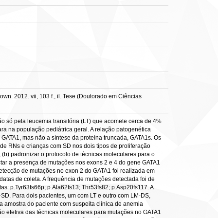
n. 2012. vii, 103 f., il. Tese (Doutorado em Ciências
 só pela leucemia transitória (LT) que acomete cerca de 4%
a na população pediátrica geral. A relação patogenética
 GATA1, mas não a síntese da proteína truncada, GATA1s. Os
de RNs e crianças com SD nos dois tipos de proliferação
b) padronizar o protocolo de técnicas moleculares para o
tectar a presença de mutações nos exons 2 e 4 do gene GATA1
 detecção de mutações no exon 2 do GATA1 foi realizada em
tas de coleta. A frequência de mutações detectada foi de
as: p.Tyr63fs66p; p.Ala62fs13; Thr53fs82; p.Asp20fs117. A
LM-SD. Para dois pacientes, um com LT e outro com LM-DS,
 amostra do paciente com suspeita clínica de anemia
ão efetiva das técnicas moleculares para mutações no GATA1