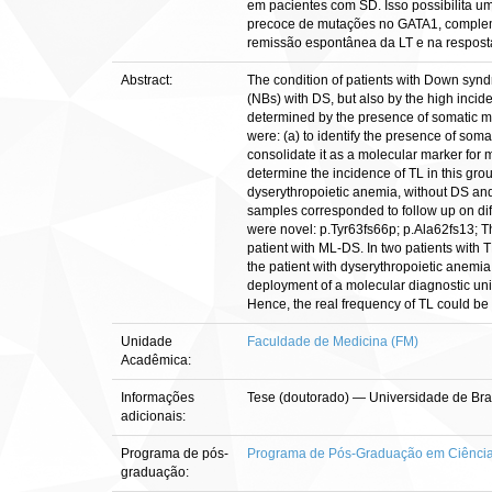
em pacientes com SD. Isso possibilita 
precoce de mutações no GATA1, compleme
remissão espontânea da LT e na respost
Abstract:
The condition of patients with Down synd
(NBs) with DS, but also by the high incid
determined by the presence of somatic mu
were: (a) to identify the presence of som
consolidate it as a molecular marker for 
determine the incidence of TL in this grou
dyserythropoietic anemia, without DS and
samples corresponded to follow up on dif
were novel: p.Tyr63fs66p; p.Ala62fs13; T
patient with ML-DS. In two patients with
the patient with dyserythropoietic anemia
deployment of a molecular diagnostic uni
Hence, the real frequency of TL could be
Unidade
Faculdade de Medicina (FM)
Acadêmica:
Informações
Tese (doutorado) — Universidade de Bra
adicionais:
Programa de pós-
Programa de Pós-Graduação em Ciênci
graduação: