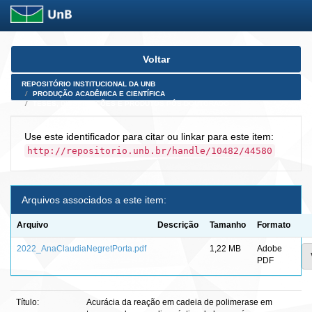
Skip
Voltar
navigation
REPOSITÓRIO INSTITUCIONAL DA UNB
PRODUÇÃO ACADÊMICA E CIENTÍFICA
TESES, DISSERTAÇÕES E PRODUTOS PÓS-DOUTORADO
Use este identificador para citar ou linkar para este item:
http://repositorio.unb.br/handle/10482/44580
Arquivos associados a este item:
Arquivo
Descrição
Tamanho
Formato
2022_AnaClaudiaNegretPorta.pdf
1,22 MB
Adobe
PDF
Título:
Acurácia da reação em cadeia de polimerase em