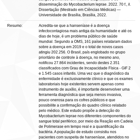
disseminação do Mycobacterium leprae. 2022. 70 f., il.
Dissertação (Mestrado em Ciências Médicas) —
Universidade de Brasília, Brasília, 2022.
Resumo:
Acredita-se que a hanseníase é a doença
infectocontagiosa mais antiga da humanidade e até os
dias de hoje, é um problema público de saúde
mundial. Segundo a OMS, 161 países relataram dados
sobre a doença em 2019 e o total de novos casos
atingiu 202.256. O Brasil, país englobado no grupo
prioritário de controle à doença, no mesmo ano,
notificou 27.864 incidentes, sendo destes 2.351
classificados com Grau de Incapacidade Física - GIF 2
e 1.545 casos infantis. Uma vez que o diagnóstico da
enfermidade é exclusivamente clínico e que os exames
laboratoriais hoje existentes servem apenas como
instrumento de auxílio, é importante desenvolver uma
ferramenta diagnóstica que seja menos invasiva,
pouco onerosa para os cofres públicos e que
possibilite a confirmação do quadro clínico relatado
pelo médico. Este estudo propõe a detecção do
Mycobacterium leprae nos diferentes componentes do
sangue total periférico, por meio da Reação em Cadeia
de Polimerase em tempo real e a quantificação da
bactéria. A população de estudo consistiu nos
pacientes com suspeita de hanseníase, atendidos no