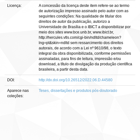
Licença:
A concessão da licença deste item refere-se ao termo
de autorização impresso assinado pelo autor com as
seguintes condições: Na qualidade de titular dos
direitos de autor da publicação, autorizo a
Universidade de Brasília e o IBICT a disponibilizar por
meio dos sites www.bce.unb.br, www.ibict.br,
http://hercules.vtls.com/cgi-bin/ndltd/chameleon?
lng=pt&skin=ndltd sem ressarcimento dos direitos
autorais, de acordo com a Lei nº 9610/98, o texto
integral da obra disponibilizada, conforme permissões
assinaladas, para fins de leitura, impressão e/ou
download, a título de divulgação da produção científica
brasileira, a partir desta data.
DOI:
http://dx.doi.org/10.26512/2022.06.D.44580
Aparece nas
Teses, dissertações e produtos pós-doutorado
coleções: