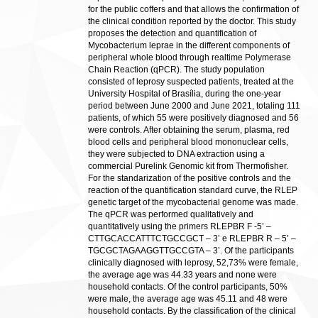
for the public coffers and that allows the confirmation of
the clinical condition reported by the doctor. This study
proposes the detection and quantification of
Mycobacterium leprae in the different components of
peripheral whole blood through realtime Polymerase
Chain Reaction (qPCR). The study population
consisted of leprosy suspected patients, treated at the
University Hospital of Brasília, during the one-year
period between June 2000 and June 2021, totaling 111
patients, of which 55 were positively diagnosed and 56
were controls. After obtaining the serum, plasma, red
blood cells and peripheral blood mononuclear cells,
they were subjected to DNA extraction using a
commercial Purelink Genomic kit from Thermofisher.
For the standarization of the positive controls and the
reaction of the quantification standard curve, the RLEP
genetic target of the mycobacterial genome was made.
The qPCR was performed qualitatively and
quantitatively using the primers RLEPBR F -5’ –
CTTGCACCATTTCTGCCGCT – 3’ e RLEPBR R – 5’ –
TGCGCTAGAAGGTTGCCGTA – 3’. Of the participants
clinically diagnosed with leprosy, 52,73% were female,
the average age was 44.33 years and none were
household contacts. Of the control participants, 50%
were male, the average age was 45.11 and 48 were
household contacts. By the classification of the clinical