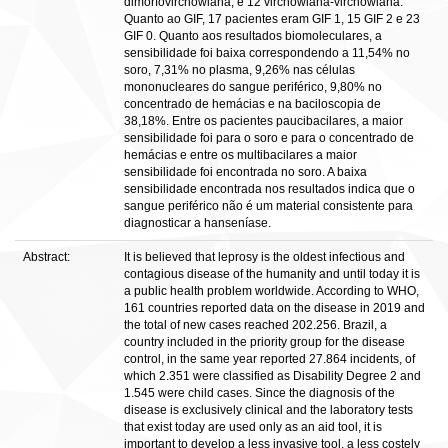
dimorfovirchowiana, e 12 virchowiana-virchowiana.
Quanto ao GIF, 17 pacientes eram GIF 1, 15 GIF 2 e 23
GIF 0. Quanto aos resultados biomoleculares, a
sensibilidade foi baixa correspondendo a 11,54% no
soro, 7,31% no plasma, 9,26% nas células
mononucleares do sangue periférico, 9,80% no
concentrado de hemácias e na baciloscopia de
38,18%. Entre os pacientes paucibacilares, a maior
sensibilidade foi para o soro e para o concentrado de
hemácias e entre os multibacilares a maior
sensibilidade foi encontrada no soro. A baixa
sensibilidade encontrada nos resultados indica que o
sangue periférico não é um material consistente para
diagnosticar a hanseníase.
Abstract:
It is believed that leprosy is the oldest infectious and
contagious disease of the humanity and until today it is
a public health problem worldwide. According to WHO,
161 countries reported data on the disease in 2019 and
the total of new cases reached 202.256. Brazil, a
country included in the priority group for the disease
control, in the same year reported 27.864 incidents, of
which 2.351 were classified as Disability Degree 2 and
1.545 were child cases. Since the diagnosis of the
disease is exclusively clinical and the laboratory tests
that exist today are used only as an aid tool, it is
important to develop a less invasive tool, a less costely