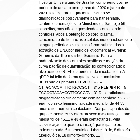
Hospital Universitário de Brasília, compreendidos no
período de um ano entre junho de 2020 e junho de
2021, totalizando 111 pacientes, sendo 55
diagnosticados positivamente para hanseníase,
conforme orientações do Ministério da Saúde, e 56
suspeitos, mas não diagnosticados, como sendo
controles. Após a obtenção do soro, plasma,
concentrado de hemácias e células mononucleares do
sangue periférico, os mesmos foram submetidos à
extração de DNA por meio de kit comercial Purelink
Genomic da Thermofisher Scientific. Para a
padronização dos controles positivos e reação da
curva padrão de quantificação, foi confeccionado o
alvo genético RLEP do genoma da micobactéria. A
qPCR foi feita de forma qualitativa e quantitativa
utilizando os primers RLEPBR F -5’ –
CTTGCACCATTTCTGCCGCT – 3’ e RLEPBR R – 5’ –
TGCGCTAGAAGGTTGCCGTA – 3’. Dos participantes
diagnosticados clinicamente com hanseníase, 52,73%
eram do sexo feminino, a idade média foi de 44,33
anos e nenhum era contactante. Dos participantes do
grupo controle, 50% eram do sexo masculino, a idade
média foi de 45,11 e 48 eram contactantes. Pela
classificação do quadro clínico, 1 participante era
indeterminado, 5 tuberculóide-tuberculóide, 8 dimorfo-
tuberculóide, 18 dimorfo-dimorfo, 11