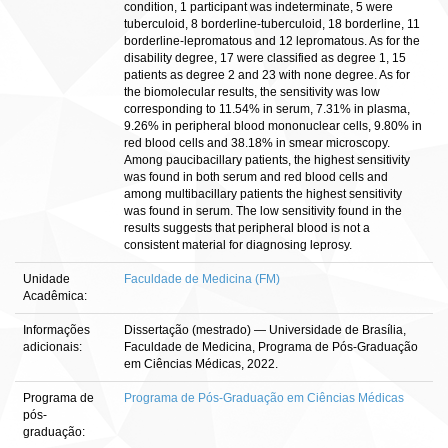
condition, 1 participant was indeterminate, 5 were
tuberculoid, 8 borderline-tuberculoid, 18 borderline, 11
borderline-lepromatous and 12 lepromatous. As for the
disability degree, 17 were classified as degree 1, 15
patients as degree 2 and 23 with none degree. As for
the biomolecular results, the sensitivity was low
corresponding to 11.54% in serum, 7.31% in plasma,
9.26% in peripheral blood mononuclear cells, 9.80% in
red blood cells and 38.18% in smear microscopy.
Among paucibacillary patients, the highest sensitivity
was found in both serum and red blood cells and
among multibacillary patients the highest sensitivity
was found in serum. The low sensitivity found in the
results suggests that peripheral blood is not a
consistent material for diagnosing leprosy.
Unidade
Faculdade de Medicina (FM)
Acadêmica:
Informações
Dissertação (mestrado) — Universidade de Brasília,
adicionais:
Faculdade de Medicina, Programa de Pós-Graduação
em Ciências Médicas, 2022.
Programa de
Programa de Pós-Graduação em Ciências Médicas
pós-
graduação: