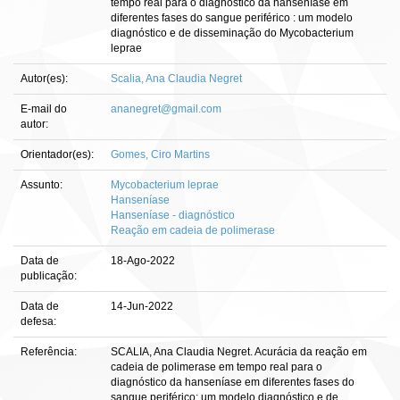
tempo real para o diagnóstico da hanseníase em
diferentes fases do sangue periférico : um modelo
diagnóstico e de disseminação do Mycobacterium
leprae
Autor(es):
Scalia, Ana Claudia Negret
E-mail do
ananegret@gmail.com
autor:
Orientador(es):
Gomes, Ciro Martins
Assunto:
Mycobacterium leprae
Hanseníase
Hanseníase - diagnóstico
Reação em cadeia de polimerase
Data de
18-Ago-2022
publicação:
Data de
14-Jun-2022
defesa:
Referência:
SCALIA, Ana Claudia Negret. Acurácia da reação em
cadeia de polimerase em tempo real para o
diagnóstico da hanseníase em diferentes fases do
sangue periférico: um modelo diagnóstico e de