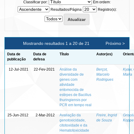
Classificar por:
Em ordem:
Resultados/Página
Registro(s):
Mostrando resultados 1 a 20 de 21
Próximo >
Data de
Data de
Título
Autor(es)
Orient
publicação
defesa
12-Jul-2021
22-Fev-2021
Análise da
Berçot,
Kyaw, 
diversidade de
Marcelo
Maria
genes com
Rodrigues
atividade
entomocida de
estirpes de Bacillus
thuringiensis por
PCR em tempo real
25-Jun-2012
2-Mar-2012
Avaliação da
Freire, Ingrid
Grisol
genotoxicidade,
de Souza
Koppe
citotoxidade e da
Hematotoxicidade