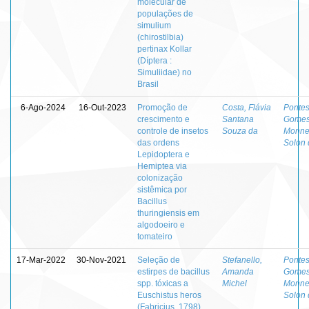
molecular de
populações de
simulium
(chirostilbia)
pertinax Kollar
(Díptera :
Simuliidae) no
Brasil
6-Ago-2024
16-Out-2023
Promoção de
Costa, Flávia
Pontes
crescimento e
Santana
Gome
controle de insetos
Souza da
Monne
das ordens
Solon 
Lepidoptera e
Hemiptea via
colonização
sistêmica por
Bacillus
thuringiensis em
algodoeiro e
tomateiro
17-Mar-2022
30-Nov-2021
Seleção de
Stefanello,
Pontes
estirpes de bacillus
Amanda
Gome
spp. tóxicas a
Michel
Monne
Euschistus heros
Solon 
(Fabricius, 1798)