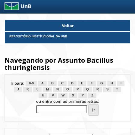
Skip
Voltar
navigation
REPOSITÓRIO INSTITUCIONAL DA UNB
Navegando por Assunto Bacillus
thuringiensis
Ir para:
0-9
A
B
C
D
E
F
G
H
I
J
K
L
M
N
O
P
Q
R
S
T
U
V
W
X
Y
Z
ou entre com as primeiras letras: