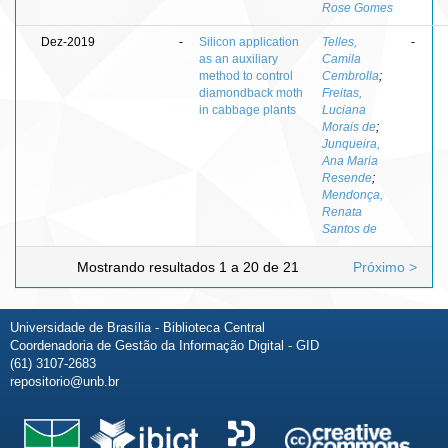
Rose Gomes
Dez-2019
-
Silicon application
Telles,
-
as an auxiliary
Camila
method to control
Cembrolla
;
diamondback moth
Freitas,
in cabbage plants
Luciana
Morais de
;
Junqueira,
Ana Maria
Resende
;
Mendonça,
Renata
Santos de
Mostrando resultados 1 a 20 de 21
Próximo >
Universidade de Brasília - Biblioteca Central
Coordenadoria de Gestão da Informação Digital - GID
(61) 3107-2683
repositorio@unb.br