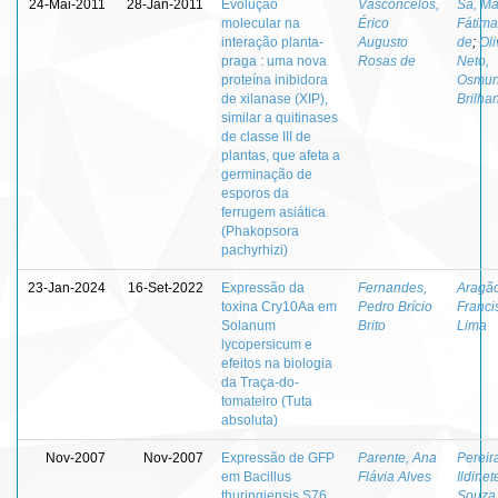
24-Mai-2011
28-Jan-2011
Evolução
Vasconcelos,
Sá, Ma
molecular na
Érico
Fátima
interação planta-
Augusto
de
;
Oli
praga : uma nova
Rosas de
Neto,
proteína inibidora
Osmu
de xilanase (XIP),
Brilha
similar a quitinases
de classe III de
plantas, que afeta a
germinação de
esporos da
ferrugem asiática
(Phakopsora
pachyrhizi)
23-Jan-2024
16-Set-2022
Expressão da
Fernandes,
Aragão
toxina Cry10Aa em
Pedro Brício
Franci
Solanum
Brito
Lima
lycopersicum e
efeitos na biologia
da Traça-do-
tomateiro (Tuta
absoluta)
Nov-2007
Nov-2007
Expressão de GFP
Parente, Ana
Pereir
em Bacillus
Flávia Alves
Ildinet
thuringiensis S76
Souza