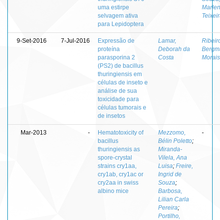
uma estirpe
Marle
selvagem ativa
Teixei
para Lepidoptera
9-Set-2016
7-Jul-2016
Expressão de
Lamar,
Ribeir
proteína
Deborah da
Bergm
parasporina 2
Costa
Morais
(PS2) de bacillus
thuringiensis em
células de inseto e
análise de sua
toxicidade para
células tumorais e
de insetos
Mar-2013
-
Hematotoxicity of
Mezzomo,
-
bacillus
Bélin Poletto
;
thuringiensis as
Miranda-
spore-crystal
Vilela, Ana
strains cry1aa,
Luisa
;
Freire,
cry1ab, cry1ac or
Ingrid de
cry2aa in swiss
Souza
;
albino mice
Barbosa,
Lilian Carla
Pereira
;
Portilho,