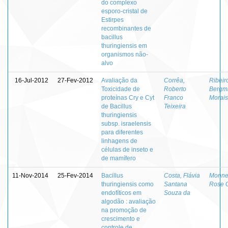
do complexo
esporo-cristal de
Estirpes
recombinantes de
bacillus
thuringiensis em
organismos não-
alvo
16-Jul-2012
27-Fev-2012
Avaliação da
Corrêa,
Ribeir
Toxicidade de
Roberto
Bergm
proteínas Cry e Cyt
Franco
Morais
de Bacillus
Teixeira
thuringiensis
subsp. israelensis
para diferentes
linhagens de
células de inseto e
de mamífero
11-Nov-2014
25-Fev-2014
Bacillus
Costa, Flávia
Monner
thuringiensis como
Santana
Rose 
endofíticos em
Souza da
algodão : avaliação
na promoção de
crescimento e
controle de