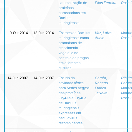
caracterização de
Elias Ferreira
Rose 
proteínas
parasporinas em
Bacillus
thuringiensis
9-Out-2014
13-Jun-2014
Estirpes de Bacillus
Vaz, Luiza
Monner
thuringiensis como
Arlete
Rose 
promotoras de
crescimento
vegetal e no
controle de pragas
em diferentes
culturas
14-Jun-2007
14-Jun-2007
Estudo da
Corrêa,
Ribeir
atividade tóxica
Roberto
Bergm
para Aedes aegypti
Franco
Morais
das proteínas
Teixeira
Monner
Cry4Aa e Cry4Ba
Rose 
de Bacillus
thuringiensis
expressas em
baculovírus
recombinantes