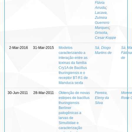
Flávia
Arruda
;
Lacava,
Zulmira
Guerrero
Marques
;
Grisolia,
Cesar Koppe
2-Mar-2016
31-Mar-2015
Modelos
Sá, Diogo
Sá, Ma
caracterizando a
Martins de
Fátima
interação entre as
de
toxinas da família
Cry1A de Bacillus
thuringiensis e o
receptor BT-R1 de
Manduca sexta
30-Jun-2011
28-Mar-2011
Obtenção de novas
Pereira,
Monner
estirpes de bacillus
Eleny da
Rose 
thuringiensis
Silva
Berliner
patogênicas a
larvas de
Simuliidae e
caracterização