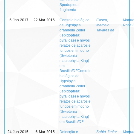
Spodoptera
frugiperda
6-Jan-2017
22-Mar-2016
Controle biológico
Castro,
Monner
de Hypsipyla
Marcelo
Rose 
grandella Zeller
Tavares de
(lepidoptera:
pyralidae) e novos
relatos de ácaros e
fungos em mogno
(Swietenia
macrophylla King)
em
Brasília/DFControle
biológico de
Hypsipyla
grandella Zeller
(lepidoptera:
pyralidae) e novos
relatos de ácaros e
fungos em mogno
(Swietenia
macrophylla King)
em Brasília/DF
24-Jun-2015
6-Mar-2015
Detecção e
Sabiá Júnior,
Monner