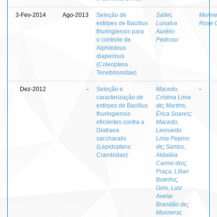
3-Fev-2014
Ago-2013
Seleção de
Sallet,
Monner
estirpes de Bacillus
Lunalva
Rose 
thuringiensis para
Aurélio
o controle de
Pedroso
Alphitobius
diaperinus
(Coleoptera :
Tenebrionidae)
Dez-2012
-
Seleção e
Macedo,
-
caracterização de
Cristina Lima
estirpes de Bacillus
de
;
Martins,
thuringiensis
Érica Soares
;
eficientes contra a
Macedo,
Diatraea
Leonardo
saccharalis
Lima Pepino
(Lepidoptera:
de
;
Santos,
Crambidae)
Aldaléia
Carmo dos
;
Praça, Lílian
Botelho
;
Góis, Luiz
Avelar
Brandão de
;
Monnerat,