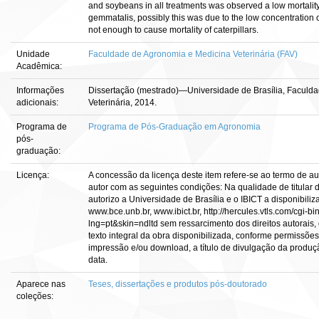
and soybeans in all treatments was observed a low mortality o
gemmatalis, possibly this was due to the low concentration o
not enough to cause mortality of caterpillars.
Unidade
Faculdade de Agronomia e Medicina Veterinária (FAV)
Acadêmica:
Informações
Dissertação (mestrado)—Universidade de Brasília, Faculd
adicionais:
Veterinária, 2014.
Programa de
Programa de Pós-Graduação em Agronomia
pós-
graduação:
Licença:
A concessão da licença deste item refere-se ao termo de a
autor com as seguintes condições: Na qualidade de titular d
autorizo a Universidade de Brasília e o IBICT a disponibiliz
www.bce.unb.br, www.ibict.br, http://hercules.vtls.com/cgi-b
lng=pt&skin=ndltd sem ressarcimento dos direitos autorais,
texto integral da obra disponibilizada, conforme permissões 
impressão e/ou download, a título de divulgação da produção 
data.
Aparece nas
Teses, dissertações e produtos pós-doutorado
coleções: