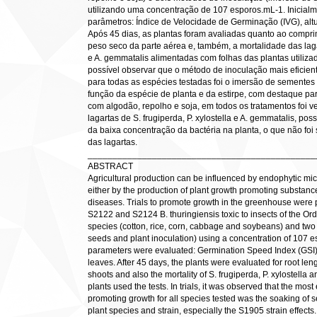
utilizando uma concentração de 107 esporos.mL-1. Inicialm
parâmetros: Índice de Velocidade de Germinação (IVG), altu
Após 45 dias, as plantas foram avaliadas quanto ao comprim
peso seco da parte aérea e, também, a mortalidade das lagar
e A. gemmatalis alimentadas com folhas das plantas utiliza
possível observar que o método de inoculação mais eficie
para todas as espécies testadas foi o imersão de sementes
função da espécie de planta e da estirpe, com destaque pa
com algodão, repolho e soja, em todos os tratamentos foi v
lagartas de S. frugiperda, P. xylostella e A. gemmatalis, po
da baixa concentração da bactéria na planta, o que não foi 
das lagartas.
______________________________________________
ABSTRACT
Agricultural production can be influenced by endophytic mic
either by the production of plant growth promoting substances
diseases. Trials to promote growth in the greenhouse were
S2122 and S2124 B. thuringiensis toxic to insects of the Orde
species (cotton, rice, corn, cabbage and soybeans) and tw
seeds and plant inoculation) using a concentration of 107 esp
parameters were evaluated: Germination Speed Index (GSI),
leaves. After 45 days, the plants were evaluated for root len
shoots and also the mortality of S. frugiperda, P. xylostella 
plants used the tests. In trials, it was observed that the most
promoting growth for all species tested was the soaking of 
plant species and strain, especially the S1905 strain effects