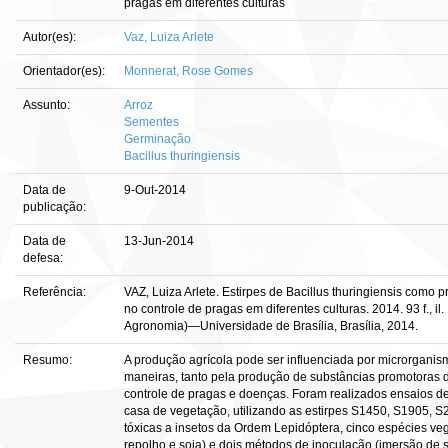
pragas em diferentes culturas
Autor(es):
Vaz, Luiza Arlete
Orientador(es):
Monnerat, Rose Gomes
Assunto:
Arroz
Sementes
Germinação
Bacillus thuringiensis
Data de
9-Out-2014
publicação:
Data de
13-Jun-2014
defesa:
Referência:
VAZ, Luiza Arlete. Estirpes de Bacillus thuringiensis como 
no controle de pragas em diferentes culturas. 2014. 93 f., i
Agronomia)—Universidade de Brasília, Brasília, 2014.
Resumo:
A produção agrícola pode ser influenciada por microrganism
maneiras, tanto pela produção de substâncias promotoras d
controle de pragas e doenças. Foram realizados ensaios 
casa de vegetação, utilizando as estirpes S1450, S1905, S
tóxicas a insetos da Ordem Lepidóptera, cinco espécies vege
repolho e soja) e dois métodos de inoculação (imersão de 