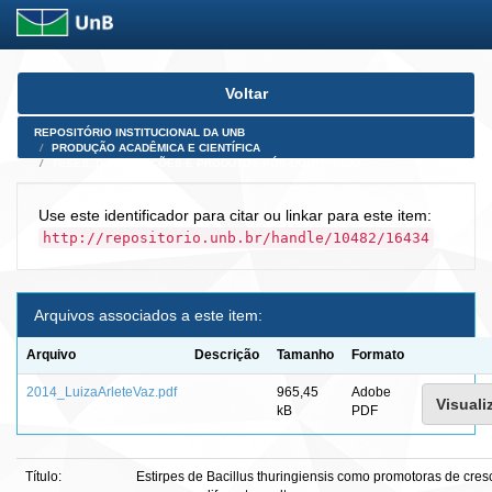
Skip
Voltar
navigation
REPOSITÓRIO INSTITUCIONAL DA UNB
PRODUÇÃO ACADÊMICA E CIENTÍFICA
TESES, DISSERTAÇÕES E PRODUTOS PÓS-DOUTORADO
Use este identificador para citar ou linkar para este item:
http://repositorio.unb.br/handle/10482/16434
Arquivos associados a este item:
Arquivo
Descrição
Tamanho
Formato
2014_LuizaArleteVaz.pdf
965,45
Adobe
Visuali
kB
PDF
Título:
Estirpes de Bacillus thuringiensis como promotoras de cres