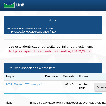
Skip
Voltar
navigation
REPOSITÓRIO INSTITUCIONAL DA UNB
PRODUÇÃO ACADÊMICA E CIENTÍFICA
TESES, DISSERTAÇÕES E PRODUTOS PÓS-DOUTORADO
Use este identificador para citar ou linkar para este item:
http://repositorio.unb.br/handle/10482/3412
Arquivos associados a este item:
Arquivo
Descrição
Tamanho
Formato
2007_RobertoFTCorrea.pdf
4,02 MB
Adobe
Visua
PDF
Título:
Estudo da atividade tóxica para Aedes aegypti das proteín