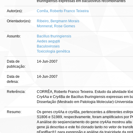
thuringiensis expressas em baculovírus recombinantes
Autor(es):
Corrêa, Roberto Franco Teixeira
Orientador(es):
Ribeiro, Bergmann Morais
Monnerat, Rose Gomes
Assunto:
Bacillus thuringiensis
Aedes aegypti
Baculoviroses
Toxicologia genética
Data de
14-Jun-2007
publicação:
Data de
14-Jun-2007
defesa:
Referência:
CORRÊA, Roberto Franco Teixeira. Estudo da atividade tóx
Cry4Aa e Cry4Ba de Bacillus thuringiensis expressas em ba
Dissertação (Mestrado em Patologia Molecular)-Universidade
Resumo:
Os genes cry4Aa e cry4Ba, pertencentes a diferentes estirpes
S1806 e S1989, respectivamente, foram amplificados por 
A análise do seqüenciamento do gene cry4Aa mostrou alta
gene já descritas e este foi clonado tanto no vetor de tra
pFastBac®1 para expressão e análise da toxicidade da prote