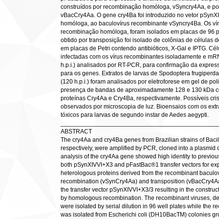
construídos por recombinação homóloga, vSyncry4Aa, e por 
vBacCry4Aa. O gene cry4Ba foi introduzido no vetor pSyn
homóloga, ao baculovírus recombinante vSyncry4Ba. Os ví
recombinação homóloga, foram isolados em placas de 96 p
obtido por transposição foi isolado de colônias de células
em placas de Petri contendo antibióticos, X-Gal e IPTG. Cé
infectadas com os vírus recombinantes isoladamente e mRN
h.p.i.) analisados por RT-PCR, para confirmação da express
para os genes. Extratos de larvas de Spodoptera frugiperda
(120 h.p.i.) foram analisados por eletroforese em gel de p
presença de bandas de aproximadamente 128 e 130 kDa c
proteínas Cry4Aa e Cry4Ba, respectivamente. Possíveis cri
observados por microscopia de luz. Bioensaios com os extr
tóxicos para larvas de segundo instar de Aedes aegypti.
______________________________________________
ABSTRACT
The cry4Aa and cry4Ba genes from Brazilian strains of Baci
respectively, were amplified by PCR, cloned into a plasmi
analysis of the cry4Aa gene showed high identity to previo
both pSynXIVVI+X3 and pFastBac®1 transfer vectors for expr
heterologous proteins derived from the recombinant bacul
recombination (vSynCry4Aa) and transposition (vBacCry4Aa
the transfer vector pSynXIVVI+X3/3 resulting in the constru
by homologous recombination. The recombinant viruses, d
were isolated by serial dilution in 96 well plates while the 
was isolated from Escherichi coli (DH10BacTM) colonies grow