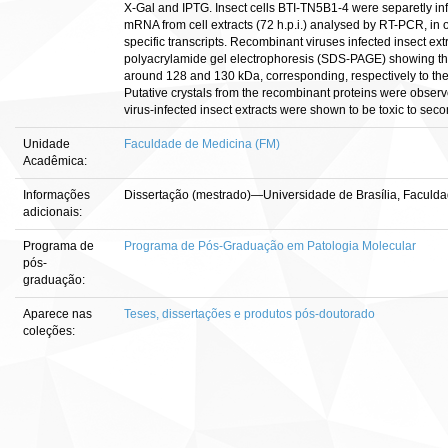
X-Gal and IPTG. Insect cells BTI-TN5B1-4 were separetly in
mRNA from cell extracts (72 h.p.i.) analysed by RT-PCR, in 
specific transcripts. Recombinant viruses infected insect ext
polyacrylamide gel electrophoresis (SDS-PAGE) showing th
around 128 and 130 kDa, corresponding, respectively to the
Putative crystals from the recombinant proteins were observ
virus-infected insect extracts were shown to be toxic to sec
Unidade
Faculdade de Medicina (FM)
Acadêmica:
Informações
Dissertação (mestrado)—Universidade de Brasília, Faculda
adicionais:
Programa de
Programa de Pós-Graduação em Patologia Molecular
pós-
graduação:
Aparece nas
Teses, dissertações e produtos pós-doutorado
coleções: