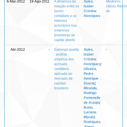
6-Mar-2012
19-Ago-2011
A dinâmica da
Sales,
Medeiros,
relação entre os
Isabel
Otávio Ribeir
lucros
Cristina
de
contábeis e os
Henriques
retornos
acionários nas
empresas
brasileiras de
capital aberto
Abr-2012
-
Earnings quality
Sales,
-
: análise
Isabel
empírica dos
Cristina
accruals
Henriques
;
contábeis
Oliveira,
aplicada ao
Pedro
mercado de
Henrique
capitais
Duarte
;
brasileiro
Miranda,
Rodrigo
Fontenelle
de Araújo
;
Ikuno,
Luciana
Miyuki
;
Rodrigues,
Jomar