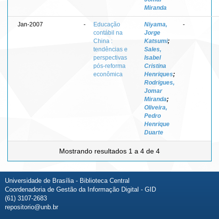
Miranda
Jan-2007
-
Educação
Niyama,
-
contábil na
Jorge
China :
Katsumi
;
tendências e
Sales,
perspectivas
Isabel
pós-reforma
Cristina
econômica
Henriques
;
Rodrigues,
Jomar
Miranda
;
Oliveira,
Pedro
Henrique
Duarte
Mostrando resultados 1 a 4 de 4
Universidade de Brasília - Biblioteca Central
Coordenadoria de Gestão da Informação Digital - GID
(61) 3107-2683
repositorio@unb.br