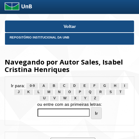
Skip
Voltar
navigation
REPOSITÓRIO INSTITUCIONAL DA UNB
Navegando por Autor Sales, Isabel
Cristina Henriques
Ir para:
0-9
A
B
C
D
E
F
G
H
I
J
K
L
M
N
O
P
Q
R
S
T
U
V
W
X
Y
Z
ou entre com as primeiras letras: