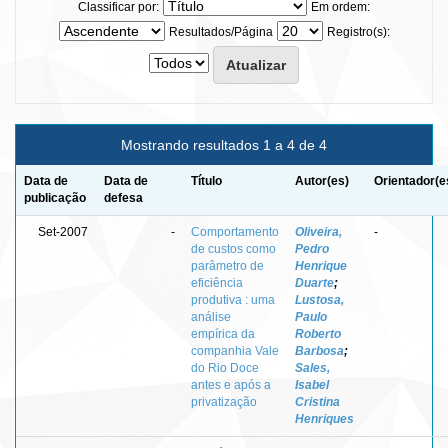
Classificar por:
Em ordem:
Resultados/Página
Registro(s):
Mostrando resultados 1 a 4 de 4
Data de
Data de
Título
Autor(es)
Orientador(e
publicação
defesa
Set-2007
-
Comportamento
Oliveira,
-
de custos como
Pedro
parâmetro de
Henrique
eficiência
Duarte
;
produtiva : uma
Lustosa,
análise
Paulo
empírica da
Roberto
companhia Vale
Barbosa
;
do Rio Doce
Sales,
antes e após a
Isabel
privatização
Cristina
Henriques