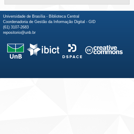
Universidade de Brasília - Biblioteca Central
Coordenadoria de Gestão da Informação Digital - GID
(61) 3107-2683
repositorio@unb.br
Fale conosco
Sobre