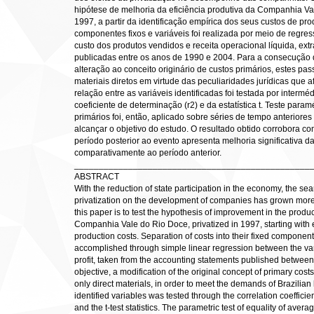
hipótese de melhoria da eficiência produtiva da Companhia V
1997, a partir da identificação empírica dos seus custos de p
componentes fixos e variáveis foi realizada por meio de regres
custo dos produtos vendidos e receita operacional líquida, ex
publicadas entre os anos de 1990 e 2004. Para a consecução d
alteração ao conceito originário de custos primários, estes p
materiais diretos em virtude das peculiaridades jurídicas que a
relação entre as variáveis identificadas foi testada por interméd
coeficiente de determinação (r2) e da estatística t. Teste par
primários foi, então, aplicado sobre séries de tempo anteriores
alcançar o objetivo do estudo. O resultado obtido corrobora co
período posterior ao evento apresenta melhoria significativa d
comparativamente ao período anterior.
________________________________________________
ABSTRACT
With the reduction of state participation in the economy, the sea
privatization on the development of companies has grown more 
this paper is to test the hypothesis of improvement in the produ
Companhia Vale do Rio Doce, privatized in 1997, starting with e
production costs. Separation of costs into their fixed compon
accomplished through simple linear regression between the var
profit, taken from the accounting statements published between
objective, a modification of the original concept of primary co
only direct materials, in order to meet the demands of Brazilia
identified variables was tested through the correlation coefficient
and the t-test statistics. The parametric test of equality of aver