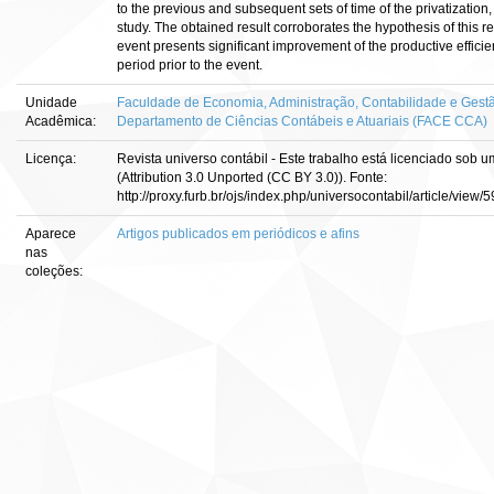
to the previous and subsequent sets of time of the privatization,
study. The obtained result corroborates the hypothesis of this re
event presents significant improvement of the productive effic
period prior to the event.
Unidade
Faculdade de Economia, Administração, Contabilidade e Gestã
Acadêmica:
Departamento de Ciências Contábeis e Atuariais (FACE CCA)
Licença:
Revista universo contábil - Este trabalho está licenciado so
(Attribution 3.0 Unported (CC BY 3.0)). Fonte:
http://proxy.furb.br/ojs/index.php/universocontabil/article/view
Aparece
Artigos publicados em periódicos e afins
nas
coleções: