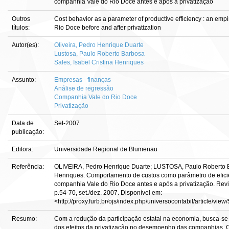
companhia Vale do Rio Doce antes e após a privatização
Outros
Cost behavior as a parameter of productive efficiency : an empi
títulos:
Rio Doce before and after privatization
Autor(es):
Oliveira, Pedro Henrique Duarte
Lustosa, Paulo Roberto Barbosa
Sales, Isabel Cristina Henriques
Assunto:
Empresas - finanças
Análise de regressão
Companhia Vale do Rio Doce
Privatização
Data de
Set-2007
publicação:
Editora:
Universidade Regional de Blumenau
Referência:
OLIVEIRA, Pedro Henrique Duarte; LUSTOSA, Paulo Roberto Ba
Henriques. Comportamento de custos como parâmetro de eficiê
companhia Vale do Rio Doce antes e após a privatização. Revis
p.54-70, set./dez. 2007. Disponível em:
<http://proxy.furb.br/ojs/index.php/universocontabil/article/vie
Resumo:
Com a redução da participação estatal na economia, busca-se
dos efeitos da privatização no desempenho das companhias. O p