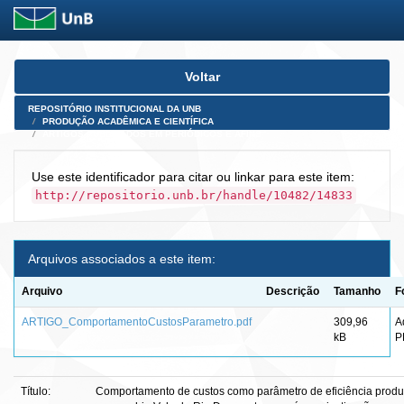
Skip
Voltar
navigation
REPOSITÓRIO INSTITUCIONAL DA UNB
PRODUÇÃO ACADÊMICA E CIENTÍFICA
ARTIGOS PUBLICADOS EM PERIÓDICOS E AFINS
Use este identificador para citar ou linkar para este item:
http://repositorio.unb.br/handle/10482/14833
Arquivos associados a este item:
Arquivo
Descrição
Tamanho
F
ARTIGO_ComportamentoCustosParametro.pdf
309,96
A
kB
P
Título:
Comportamento de custos como parâmetro de eficiência produt