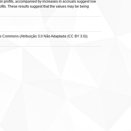
es in profits, accompanied by increases in accruals suggest low
ofits. These results suggest that the values may be being
e Commons (Atribuição 3.0 Não Adaptada (CC BY 3.0)).