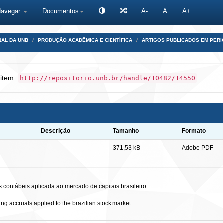
Navegar
Documentos
A-
A
A+
NAL DA UNB
PRODUÇÃO ACADÊMICA E CIENTÍFICA
ARTIGOS PUBLICADOS EM PERI
 item:
http://repositorio.unb.br/handle/10482/14550
Descrição
Tamanho
Formato
371,53 kB
Adobe PDF
ls contábeis aplicada ao mercado de capitais brasileiro
ing accruals applied to the brazilian stock market