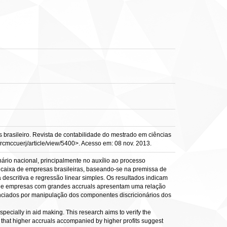
s brasileiro. Revista de contabilidade do mestrado em ciências
p/rcmccuerj/article/view/5400>. Acesso em: 08 nov. 2013.
nário nacional, principalmente no auxílio ao processo
 de caixa de empresas brasileiras, baseando-se na premissa de
descritiva e regressão linear simples. Os resultados indicam
que empresas com grandes accruals apresentam uma relação
enciados por manipulação dos componentes discricionários dos
especially in aid making. This research aims to verify the
n that higher accruals accompanied by higher profits suggest