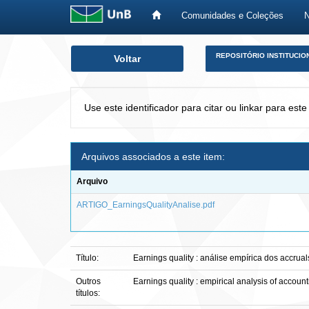
Comunidades e Coleções
Skip
REPOSITÓRIO INSTITUCIO
Voltar
navigation
Use este identificador para citar ou linkar para este
Arquivos associados a este item:
Arquivo
ARTIGO_EarningsQualityAnalise.pdf
Título:
Earnings quality : análise empírica dos accrua
Outros
Earnings quality : empirical analysis of account
títulos: