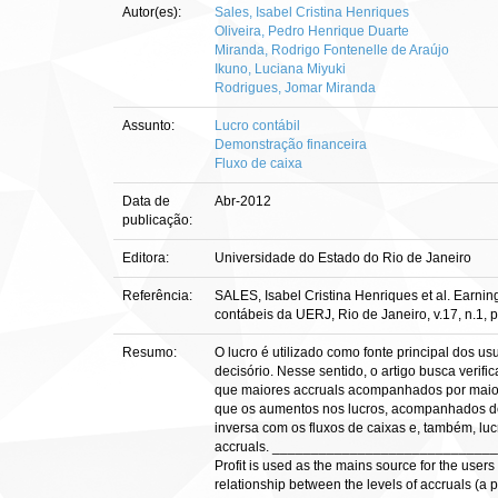
Autor(es):
Sales, Isabel Cristina Henriques
Oliveira, Pedro Henrique Duarte
Miranda, Rodrigo Fontenelle de Araújo
Ikuno, Luciana Miyuki
Rodrigues, Jomar Miranda
Assunto:
Lucro contábil
Demonstração financeira
Fluxo de caixa
Data de
Abr-2012
publicação:
Editora:
Universidade do Estado do Rio de Janeiro
Referência:
SALES, Isabel Cristina Henriques et al. Earnin
contábeis da UERJ, Rio de Janeiro, v.17, n.1, p
Resumo:
O lucro é utilizado como fonte principal dos u
decisório. Nesse sentido, o artigo busca verif
que maiores accruals acompanhados por maiores
que os aumentos nos lucros, acompanhados de
inversa com os fluxos de caixas e, também, l
accruals. ___________________________
Profit is used as the mains source for the users
relationship between the levels of accruals (a 