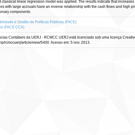
and classical linear regression model was applied. The results indicate that increas
ies with large accruals have an inverse relationship with the cash flows and high pr
tionary components.
ilidade e Gestão de Políticas Públicas (FACE)
ais (FACE CCA)
ncias Contábeis da UERJ - RCMCC UERJ está licenciado sob uma licença Creativ
php/rcmccuerj/article/view/5400. Acesso em: 5 nov. 2013.