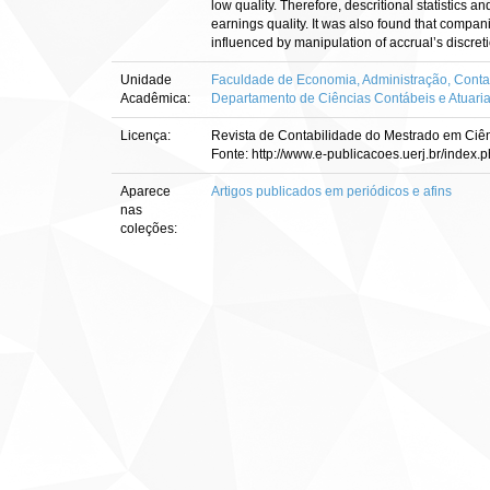
low quality. Therefore, descritional statistics 
earnings quality. It was also found that compan
influenced by manipulation of accrual’s discre
Unidade
Faculdade de Economia, Administração, Contab
Acadêmica:
Departamento de Ciências Contábeis e Atuari
Licença:
Revista de Contabilidade do Mestrado em Ciê
Fonte: http://www.e-publicacoes.uerj.br/index.
Aparece
Artigos publicados em periódicos e afins
nas
coleções: