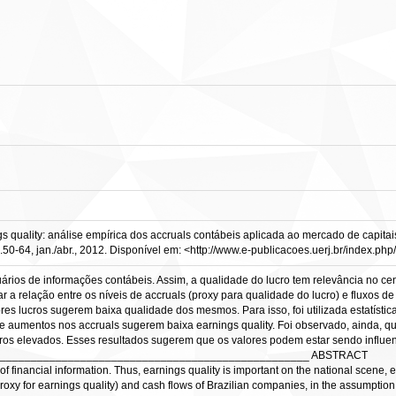
gs quality: análise empírica dos accruals contábeis aplicada ao mercado de capitai
.50-64, jan./abr., 2012. Disponível em: <http://www.e-publicacoes.uerj.br/index.ph
suários de informações contábeis. Assim, a qualidade do lucro tem relevância no ce
icar a relação entre os níveis de accruals (proxy para qualidade do lucro) e fluxos
 lucros sugerem baixa qualidade dos mesmos. Para isso, foi utilizada estatística 
 aumentos nos accruals sugerem baixa earnings quality. Foi observado, ainda, 
ucros elevados. Esses resultados sugerem que os valores podem estar sendo influ
____________________________________________________ ABSTRACT
 of financial information. Thus, earnings quality is important on the national scene, 
proxy for earnings quality) and cash flows of Brazilian companies, in the assumptio