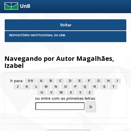
Skip
Voltar
navigation
REPOSITÓRIO INSTITUCIONAL DA UNB
Navegando por Autor Magalhães,
Izabel
Ir para:
0-9
A
B
C
D
E
F
G
H
I
J
K
L
M
N
O
P
Q
R
S
T
U
V
W
X
Y
Z
ou entre com as primeiras letras: