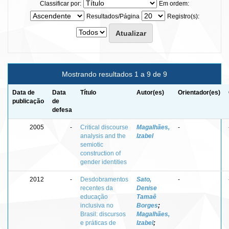
Classificar por:
Em ordem:
Resultados/Página
Registro(s):
Mostrando resultados 1 a 9 de 9
Data de
Data
Título
Autor(es)
Orientador(es)
publicação
de
defesa
2005
-
Critical discourse
Magalhães,
-
analysis and the
Izabel
semiotic
construction of
gender identities
2012
-
Desdobramentos
Sato,
-
recentes da
Denise
educação
Tamaê
inclusiva no
Borges
;
Brasil: discursos
Magalhães,
e práticas de
Izabel
;