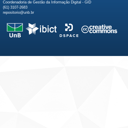
Coordenadoria de Gestão da Informação Digital - GID
(61) 3107-2683
repositorio@unb.br
Fale conosco
Sobre