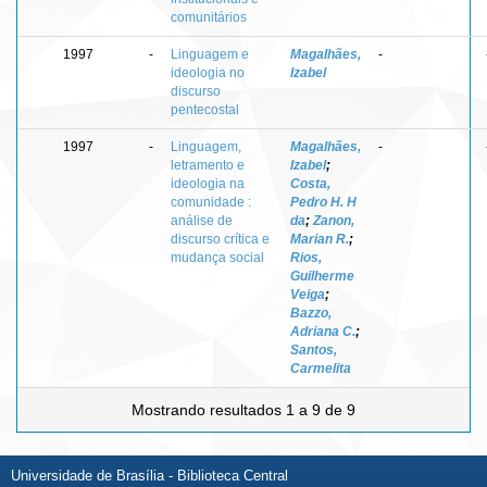
comunitários
1997
-
Linguagem e
Magalhães,
-
ideologia no
Izabel
discurso
pentecostal
1997
-
Linguagem,
Magalhães,
-
letramento e
Izabel
;
ideologia na
Costa,
comunidade :
Pedro H. H
análise de
da
;
Zanon,
discurso crítica e
Marian R.
;
mudança social
Rios,
Guilherme
Veiga
;
Bazzo,
Adriana C.
;
Santos,
Carmelita
Mostrando resultados 1 a 9 de 9
Universidade de Brasília - Biblioteca Central