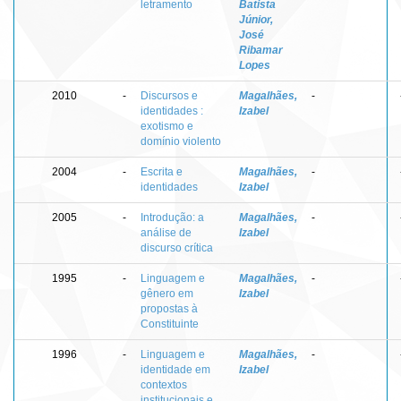
letramento
Batista
Júnior,
José
Ribamar
Lopes
2010
-
Discursos e
Magalhães,
-
identidades :
Izabel
exotismo e
domínio violento
2004
-
Escrita e
Magalhães,
-
identidades
Izabel
2005
-
Introdução: a
Magalhães,
-
análise de
Izabel
discurso crítica
1995
-
Linguagem e
Magalhães,
-
gênero em
Izabel
propostas à
Constituinte
1996
-
Linguagem e
Magalhães,
-
identidade em
Izabel
contextos
institucionais e