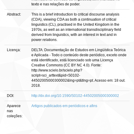
texto e nas relações de poder.
Abstract:
This is a brief introduction to critical discourse analysis
(CDA), viewing CDA as both a continuation of critical
linguistics (CL), practised in the United Kingdom in the
1970s, as well as an international transdisciplinary field
derived from linguistics, with an interest in text and in
power relations.
Licença:
DELTA: Documentação de Estudos em Lingüística Teórica
e Aplicada - Todo o conteúdo deste periódico, exceto onde
está identificado, está licenciado sob uma Licença
Creative Commons (CC BY NC 4.0). Fonte:
http://www.scielo.br/scielo.php?
script=sci_arttext&pid=S0102-
44502005000300002&lng=pt&tlng=pt. Acesso em: 18 out.
2018.
DOI:
http://dx.doi.org/10.1590/S0102-44502005000300002
Aparece
Artigos publicados em periódicos e afins
nas
coleções: