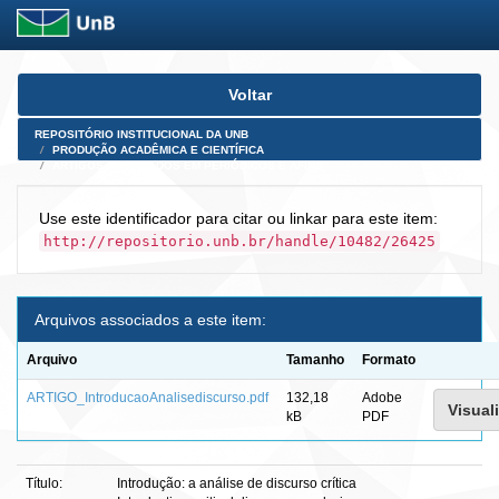
Skip
Voltar
navigation
REPOSITÓRIO INSTITUCIONAL DA UNB
PRODUÇÃO ACADÊMICA E CIENTÍFICA
ARTIGOS PUBLICADOS EM PERIÓDICOS E AFINS
Use este identificador para citar ou linkar para este item:
http://repositorio.unb.br/handle/10482/26425
Arquivos associados a este item:
Arquivo
Tamanho
Formato
ARTIGO_IntroducaoAnalisediscurso.pdf
132,18
Adobe
Visuali
kB
PDF
Título:
Introdução: a análise de discurso crítica