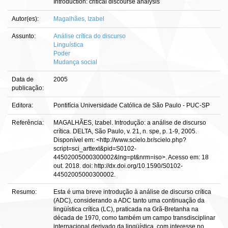
Introduction: critical discourse analysis
Autor(es):
Magalhães, Izabel
Assunto:
Análise crítica do discurso
Linguística
Poder
Mudança social
Data de
2005
publicação:
Editora:
Pontifícia Universidade Católica de São Paulo - PUC-SP
Referência:
MAGALHÃES, Izabel. Introdução: a análise de discurso
crítica. DELTA, São Paulo, v. 21, n. spe, p. 1-9, 2005.
Disponível em: <http://www.scielo.br/scielo.php?
script=sci_arttext&pid=S0102-
44502005000300002&lng=pt&nrm=iso>. Acesso em: 18
out. 2018. doi: http://dx.doi.org/10.1590/S0102-
44502005000300002.
Resumo:
Esta é uma breve introdução à análise de discurso crítica
(ADC), considerando a ADC tanto uma continuação da
lingüística crítica (LC), praticada na Grã-Bretanha na
década de 1970, como também um campo transdisciplinar
internacional derivado da lingüística, com interesse no