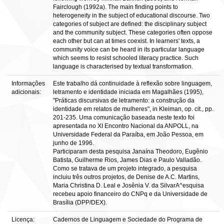
Fairclough (1992a). The main finding points to
heterogeneity in the subject of educational discourse. Two
categories of subject are defined: the disciplinary subject
and the community subject. These categories often oppose
each other but can at times coexist. In learners' texts, a
community voice can be heard in its particular language
which seems to resist schooled literacy practice. Such
language is characterised by textual transformation.
Informações
Este trabalho dá continuidade à reflexão sobre linguagem,
adicionais:
letramento e identidade iniciada em Magalhães (1995),
"Práticas discursivas de letramento: a construção da
identidade em relatos de mulheres", in Kleiman, op. cit., pp.
201-235. Uma comunicação baseada neste texto foi
apresentada no XI Encontro Nacional da ANPOLL, na
Universidade Federal da Paraíba, em João Pessoa, em
junho de 1996.
Participaram desta pesquisa Janaína Theodoro, Eugênio
Batista, Guilherme Rios, James Dias e Paulo Valladão.
Como se tratava de um projeto integrado, a pesquisa
incluiu três outros projetos, de Denise de A.C. Martins,
Maria Christina D. Leal e Josênia V. da SilvarA^esquisa
recebeu apoio financeiro do CNPq e da Universidade de
Brasília (DPP/DEX).
Licença:
Cadernos de Linguagem e Sociedade do Programa de