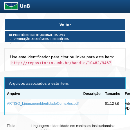
Skip
Voltar
navigation
REPOSITÓRIO INSTITUCIONAL DA UNB
PRODUÇÃO ACADÊMICA E CIENTÍFICA
ARTIGOS PUBLICADOS EM PERIÓDICOS E AFINS
Use este identificador para citar ou linkar para este item:
http://repositorio.unb.br/handle/10482/9467
Arquivos associados a este item:
Arquivo
Descrição
Tamanho
Fo
ARTIGO_LinguagemIdentidadeContextos.pdf
81,12 kB
Ad
PD
Título:
Linguagem e identidade em contextos institucionais e