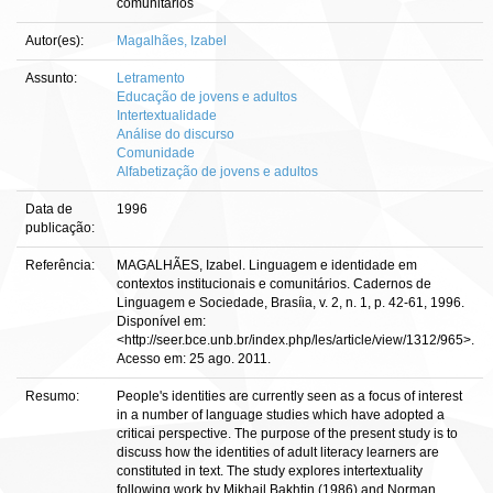
comunitários
Autor(es):
Magalhães, Izabel
Assunto:
Letramento
Educação de jovens e adultos
Intertextualidade
Análise do discurso
Comunidade
Alfabetização de jovens e adultos
Data de
1996
publicação:
Referência:
MAGALHÃES, Izabel. Linguagem e identidade em
contextos institucionais e comunitários. Cadernos de
Linguagem e Sociedade, Brasíia, v. 2, n. 1, p. 42-61, 1996.
Disponível em:
<http://seer.bce.unb.br/index.php/les/article/view/1312/965>.
Acesso em: 25 ago. 2011.
Resumo:
People's identities are currently seen as a focus of interest
in a number of language studies which have adopted a
criticai perspective. The purpose of the present study is to
discuss how the identities of adult literacy learners are
constituted in text. The study explores intertextuality
following work by Mikhail Bakhtin (1986) and Norman