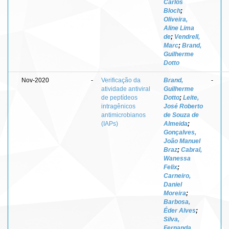
Carlos
Bloch
;
Oliveira,
Aline Lima
de
;
Vendrell,
Marc
;
Brand,
Guilherme
Dotto
Nov-2020
-
Verificação da
Brand,
-
atividade antiviral
Guilherme
de peptídeos
Dotto
;
Leite,
intragênicos
José Roberto
antimicrobianos
de Souza de
(IAPs)
Almeida
;
Gonçalves,
João Manuel
Braz
;
Cabral,
Wanessa
Felix
;
Carneiro,
Daniel
Moreira
;
Barbosa,
Éder Alves
;
Silva,
Fernanda