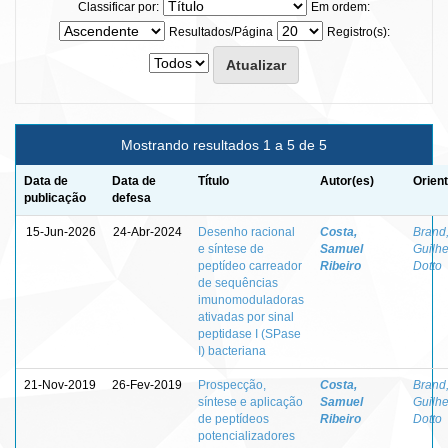
Classificar por:
Em ordem:
Resultados/Página
Registro(s):
Mostrando resultados 1 a 5 de 5
Data de
Data de
Título
Autor(es)
Orien
publicação
defesa
15-Jun-2026
24-Abr-2024
Desenho racional
Costa,
Brand
e síntese de
Samuel
Guilh
peptídeo carreador
Ribeiro
Dotto
de sequências
imunomoduladoras
ativadas por sinal
peptidase I (SPase
I) bacteriana
21-Nov-2019
26-Fev-2019
Prospecção,
Costa,
Brand
síntese e aplicação
Samuel
Guilh
de peptídeos
Ribeiro
Dotto
potencializadores