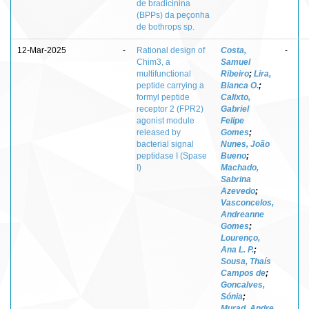
de bradicinina
(BPPs) da peçonha
de bothrops sp.
12-Mar-2025
-
Rational design of
Costa,
-
Chim3, a
Samuel
multifunctional
Ribeiro
;
Lira,
peptide carrying a
Bianca O.
;
formyl peptide
Calixto,
receptor 2 (FPR2)
Gabriel
agonist module
Felipe
released by
Gomes
;
bacterial signal
Nunes, João
peptidase I (Spase
Bueno
;
I)
Machado,
Sabrina
Azevedo
;
Vasconcelos,
Andreanne
Gomes
;
Lourenço,
Ana L. P.
;
Sousa, Thaís
Campos de
;
Goncalves,
Sónia
;
Murad, Andre