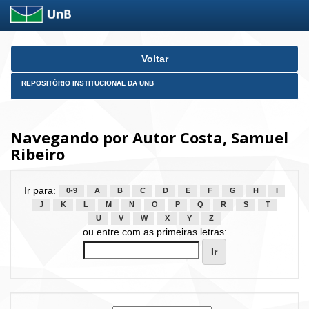
Skip
Voltar
navigation
REPOSITÓRIO INSTITUCIONAL DA UNB
Navegando por Autor Costa, Samuel
Ribeiro
Ir para:
0-9
A
B
C
D
E
F
G
H
I
J
K
L
M
N
O
P
Q
R
S
T
U
V
W
X
Y
Z
ou entre com as primeiras letras: