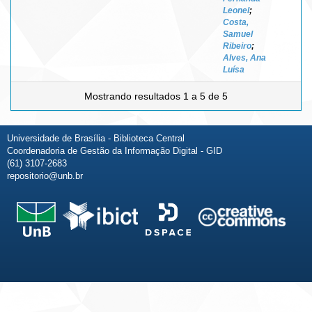
Leonel
;
Costa,
Samuel
Ribeiro
;
Alves, Ana
Luísa
Mostrando resultados 1 a 5 de 5
Universidade de Brasília - Biblioteca Central
Coordenadoria de Gestão da Informação Digital - GID
(61) 3107-2683
repositorio@unb.br
Fale conosco