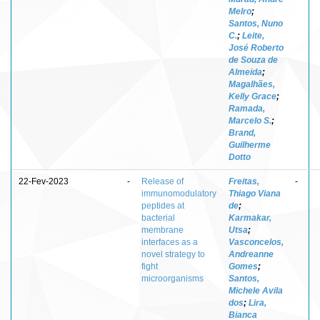
Melro
;
Santos, Nuno
C.
;
Leite,
José Roberto
de Souza de
Almeida
;
Magalhães,
Kelly Grace
;
Ramada,
Marcelo S.
;
Brand,
Guilherme
Dotto
22-Fev-2023
-
Release of
Freitas,
-
immunomodulatory
Thiago Viana
peptides at
de
;
bacterial
Karmakar,
membrane
Utsa
;
interfaces as a
Vasconcelos,
novel strategy to
Andreanne
fight
Gomes
;
microorganisms
Santos,
Michele Avila
dos
;
Lira,
Bianca