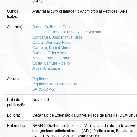
(IAPs)
Outros
Antiviral activity of Intragenic Antimicrobial Peptides (IAPs)
títulos:
Autor(es):
Brand, Guilherme Dotto
Leite, José Roberto de Souza de Almeida
Gonçalves, João Manuel Braz
Cabral, Wanessa Felix
Carneiro, Daniel Moreira
Barbosa, Éder Alves
Silva, Fernanda Leonel
Costa, Samuel Ribeiro
Alves, Ana Luísa
Assunto:
Peptídeos
Peptídeos antimicrobianos
SARS-CoV-2
Data de
Nov-2020
publicação:
Editora:
Decanato de Extensão da Universidade de Brasília (DEX-UnB)
Referência:
BRAND, Guilherme Dotto et al. Verificação da atividade antiviv
intragênicos antimicrobianos (IAPs). Participação, Brasília, ano 
34, p. 105-108, nov. 2020. Disponível em: