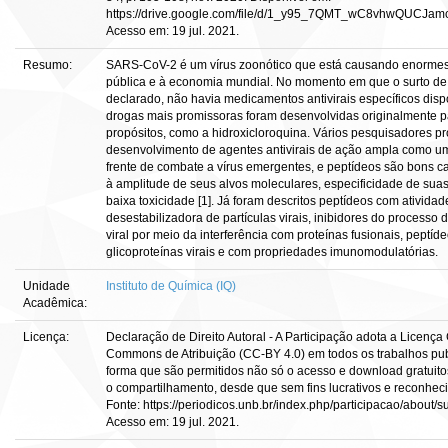
https://drive.google.com/file/d/1_y95_7QMT_wC8vhwQUCJamc
Acesso em: 19 jul. 2021.
Resumo:
SARS-CoV-2 é um vírus zoonótico que está causando enorme
pública e à economia mundial. No momento em que o surto de 
declarado, não havia medicamentos antivirais específicos disp
drogas mais promissoras foram desenvolvidas originalmente p
propósitos, como a hidroxicloroquina. Vários pesquisadores 
desenvolvimento de agentes antivirais de ação ampla como u
frente de combate a vírus emergentes, e peptídeos são bons c
à amplitude de seus alvos moleculares, especificidade de suas
baixa toxicidade [1]. Já foram descritos peptídeos com atividad
desestabilizadora de partículas virais, inibidores do processo 
viral por meio da interferência com proteínas fusionais, peptíde
glicoproteínas virais e com propriedades imunomodulatórias.
Unidade
Instituto de Química (IQ)
Acadêmica:
Licença:
Declaração de Direito Autoral - A Participação adota a Licença
Commons de Atribuição (CC-BY 4.0) em todos os trabalhos publ
forma que são permitidos não só o acesso e download gratui
o compartilhamento, desde que sem fins lucrativos e reconheci
Fonte: https://periodicos.unb.br/index.php/participacao/about/
Acesso em: 19 jul. 2021.