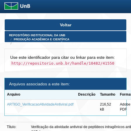
Skip
Voltar
navigation
REPOSITÓRIO INSTITUCIONAL DA UNB
PRODUÇÃO ACADÊMICA E CIENTÍFICA
ARTIGOS PUBLICADOS EM PERIÓDICOS E AFINS
Use este identificador para citar ou linkar para este item:
http://repositorio.unb.br/handle/10482/41550
Arquivos associados a este item:
Arquivo
Descrição
Tamanho
Forma
ARTIGO_VerificacaoAtividadeAntiviral.pdf
216,52
Adobe
kB
PDF
Título:
Verificação da atividade antiviral de peptídeos intragênicos an