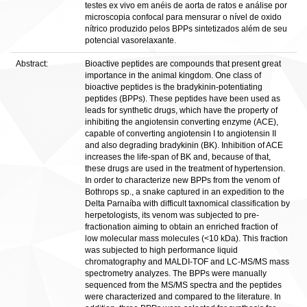
testes ex vivo em anéis de aorta de ratos e análise por
microscopia confocal para mensurar o nível de oxido
nítrico produzido pelos BPPs sintetizados além de seu
potencial vasorelaxante.
Abstract:
Bioactive peptides are compounds that present great
importance in the animal kingdom. One class of
bioactive peptides is the bradykinin-potentiating
peptides (BPPs). These peptides have been used as
leads for synthetic drugs, which have the property of
inhibiting the angiotensin converting enzyme (ACE),
capable of converting angiotensin I to angiotensin II
and also degrading bradykinin (BK). Inhibition of ACE
increases the life-span of BK and, because of that,
these drugs are used in the treatment of hypertension.
In order to characterize new BPPs from the venom of
Bothrops sp., a snake captured in an expedition to the
Delta Parnaíba with difficult taxnomical classification by
herpetologists, its venom was subjected to pre-
fractionation aiming to obtain an enriched fraction of
low molecular mass molecules (<10 kDa). This fraction
was subjected to high performance liquid
chromatography and MALDI-TOF and LC-MS/MS mass
spectrometry analyzes. The BPPs were manually
sequenced from the MS/MS spectra and the peptides
were characterized and compared to the literature. In