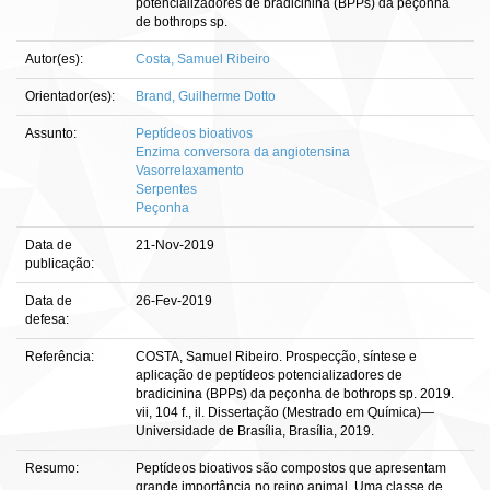
potencializadores de bradicinina (BPPs) da peçonha
de bothrops sp.
Autor(es):
Costa, Samuel Ribeiro
Orientador(es):
Brand, Guilherme Dotto
Assunto:
Peptídeos bioativos
Enzima conversora da angiotensina
Vasorrelaxamento
Serpentes
Peçonha
Data de
21-Nov-2019
publicação:
Data de
26-Fev-2019
defesa:
Referência:
COSTA, Samuel Ribeiro. Prospecção, síntese e
aplicação de peptídeos potencializadores de
bradicinina (BPPs) da peçonha de bothrops sp. 2019.
vii, 104 f., il. Dissertação (Mestrado em Química)—
Universidade de Brasília, Brasília, 2019.
Resumo:
Peptídeos bioativos são compostos que apresentam
grande importância no reino animal. Uma classe de