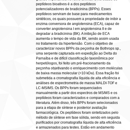
peptídeos bioativos é a dos peptídeos
potencializadores de bradicinina (BPPs). Esses
peptídeos serviram de base para medicamentos
sintéticos, os quais possuem a propriedade de inibir a
enzima conversora de angiotensina (ECA), capaz de
converter angiotensina I em angiotensina II e de
degradar a bradicinina (BK). A inibição de ECA
aumenta o tempo de vida da BK, sendo assim usada
no tratamento da hipertensão. Com o objetivo de
caracterizar novos BPPs da peçonha de Bothrops sp.,
uma serpente capturada em expedição ao Delta do
Parnaíba e de difícil classificação taxonômica por
herpetólogos, foi feito um pré-fracionamento da
peçonha objetivando o enriquecimento com moléculas
de baixa massa molecular (<10 kDa). Essa fração foi
submetida a cromatografia líquida de alta eficiência e
análises de espectrometria de massa MALDI-TOF e
LC-MS/MS. Os BPPs foram sequenciados
manualmente a partir dos espectros de MS/MS e os
peptídeos foram caracterizados e comparados com a
literatura. Além disso, três BPPs foram selecionados
para a etapa de síntese e posterior avaliação
farmacológica. Os peptídeos foram sintetizados pelo
método de síntese em fase sólida, sendo em seguida
purificados por cromatografia líquida de alta eficiência
e armazenados para testes. Estão em andamento