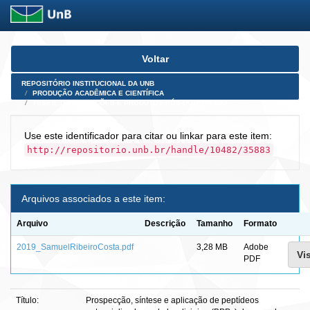
Skip
Voltar
navigation
REPOSITÓRIO INSTITUCIONAL DA UNB
PRODUÇÃO ACADÊMICA E CIENTÍFICA
TESES, DISSERTAÇÕES E PRODUTOS PÓS-DOUTORADO
Use este identificador para citar ou linkar para este item:
http://repositorio.unb.br/handle/10482/35883
Arquivos associados a este item:
Arquivo
Descrição
Tamanho
Formato
2019_SamuelRibeiroCosta.pdf
3,28 MB
Adobe
Vi
PDF
Título:
Prospecção, síntese e aplicação de peptídeos