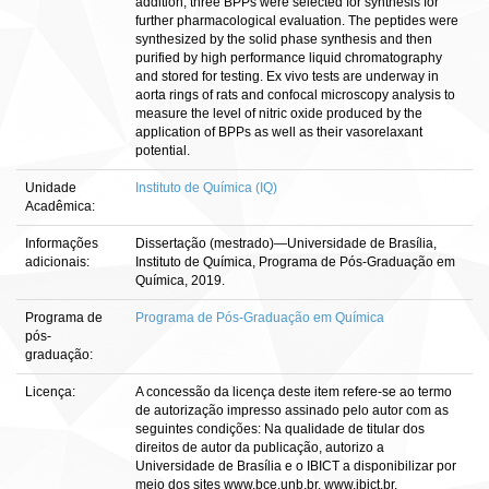
addition, three BPPs were selected for synthesis for
further pharmacological evaluation. The peptides were
synthesized by the solid phase synthesis and then
purified by high performance liquid chromatography
and stored for testing. Ex vivo tests are underway in
aorta rings of rats and confocal microscopy analysis to
measure the level of nitric oxide produced by the
application of BPPs as well as their vasorelaxant
potential.
Unidade
Instituto de Química (IQ)
Acadêmica:
Informações
Dissertação (mestrado)—Universidade de Brasília,
adicionais:
Instituto de Química, Programa de Pós-Graduação em
Química, 2019.
Programa de
Programa de Pós-Graduação em Química
pós-
graduação:
Licença:
A concessão da licença deste item refere-se ao termo
de autorização impresso assinado pelo autor com as
seguintes condições: Na qualidade de titular dos
direitos de autor da publicação, autorizo a
Universidade de Brasília e o IBICT a disponibilizar por
meio dos sites www.bce.unb.br, www.ibict.br,