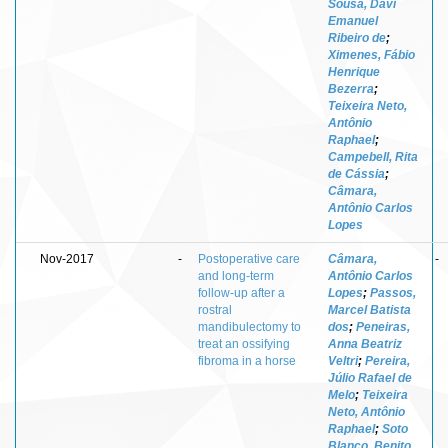
Sousa, Davi
Emanuel
Ribeiro de
;
Ximenes, Fábio
Henrique
Bezerra
;
Teixeira Neto,
Antônio
Raphael
;
Campebell, Rita
de Cássia
;
Câmara,
Antônio Carlos
Lopes
Nov-2017
-
Postoperative care
Câmara,
-
and long-term
Antônio Carlos
follow-up after a
Lopes
;
Passos,
rostral
Marcel Batista
mandibulectomy to
dos
;
Peneiras,
treat an ossifying
Anna Beatriz
fibroma in a horse
Veltri
;
Pereira,
Júlio Rafael de
Melo
;
Teixeira
Neto, Antônio
Raphael
;
Soto
Blanco, Benito