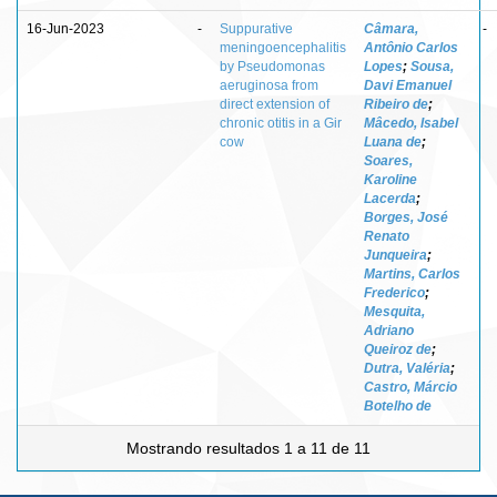
16-Jun-2023
-
Suppurative
Câmara,
-
meningoencephalitis
Antônio Carlos
by Pseudomonas
Lopes
;
Sousa,
aeruginosa from
Davi Emanuel
direct extension of
Ribeiro de
;
chronic otitis in a Gir
Mâcedo, Isabel
cow
Luana de
;
Soares,
Karoline
Lacerda
;
Borges, José
Renato
Junqueira
;
Martins, Carlos
Frederico
;
Mesquita,
Adriano
Queiroz de
;
Dutra, Valéria
;
Castro, Márcio
Botelho de
Mostrando resultados 1 a 11 de 11