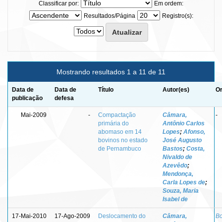
Classificar por:
Em ordem:
Resultados/Página
Registro(s):
Mostrando resultados 1 a 11 de 11
Data de
Data de
Título
Autor(es)
Or
publicação
defesa
Mai-2009
-
Compactação
Câmara,
-
primária do
Antônio Carlos
abomaso em 14
Lopes
;
Afonso,
bovinos no estado
José Augusto
de Pernambuco
Bastos
;
Costa,
Nivaldo de
Azevêdo
;
Mendonça,
Carla Lopes de
;
Souza, Maria
Isabel de
17-Mai-2010
17-Ago-2009
Deslocamento do
Câmara,
Bo