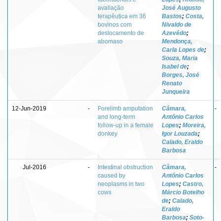
avaliação
José Augusto
terapêutica em 36
Bastos
;
Costa,
bovinos com
Nivaldo de
deslocamento de
Azevêdo
;
abomaso
Mendonça,
Carla Lopes de
;
Souza, Maria
Isabel de
;
Borges, José
Renato
Junqueira
12-Jun-2019
-
Forelimb amputation
Câmara,
-
and long-term
Antônio Carlos
follow-up in a female
Lopes
;
Moreira,
donkey
Igor Louzada
;
Calado, Eraldo
Barbosa
Jul-2016
-
Intestinal obstruction
Câmara,
-
caused by
Antônio Carlos
neoplasms in two
Lopes
;
Castro,
cows
Márcio Botelho
de
;
Calado,
Eraldo
Barbosa
;
Soto-