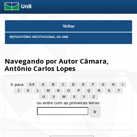
Skip
Voltar
navigation
REPOSITÓRIO INSTITUCIONAL DA UNB
Navegando por Autor Câmara,
Antônio Carlos Lopes
Ir para:
0-9
A
B
C
D
E
F
G
H
I
J
K
L
M
N
O
P
Q
R
S
T
U
V
W
X
Y
Z
ou entre com as primeiras letras: