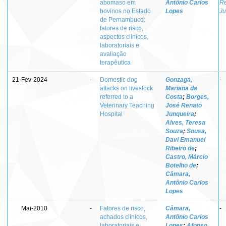
abomaso em
Antônio Carlos
R
bovinos no Estado
Lopes
Ju
de Pernambuco:
fatores de risco,
aspectos clínicos,
laboratoriais e
avaliação
terapêutica
21-Fev-2024
-
Domestic dog
Gonzaga,
-
attacks on livestock
Mariana da
referred to a
Costa
;
Borges,
Veterinary Teaching
José Renato
Hospital
Junqueira
;
Alves, Teresa
Souza
;
Sousa,
Davi Emanuel
Ribeiro de
;
Castro, Márcio
Botelho de
;
Câmara,
Antônio Carlos
Lopes
Mai-2010
-
Fatores de risco,
Câmara,
-
achados clínicos,
Antônio Carlos
laboratoriais e
Lopes
;
Afonso,