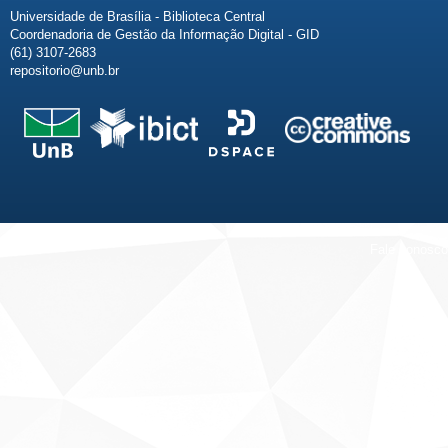
Universidade de Brasília - Biblioteca Central
Coordenadoria de Gestão da Informação Digital - GID
(61) 3107-2683
repositorio@unb.br
Fale conosco
Sobre