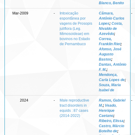
Blanco, Benito
Mar-2009
-
Intoxicação
Câmara,
-
espontânea por
Antônio Carlos
vagens de Prosopis
Lopes
;
Costa,
juliflora (Leg.
Nivaldo de
Mimosoideae) em
Azevêdo
;
bovinos no Estado
Correa,
de Pernambuco
Franklin Riet
;
Afonso, José
Augusto
Bastos
;
Dantas, Antônio
F. M.
;
Mendonça,
Carla Lopes de
;
Souza, Maria
Isabel de
2024
-
Male reproductive
Ramos, Gabriel
-
tract disorders in
M.
;
Veado,
equids : 87 cases
Henrique
(2014-2022)
Caetano
;
Ribeiro, Elissa
;
Castro, Márcio
Botelho de
;