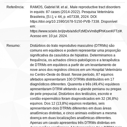
Referência:
RAMOS, Gabriel M. et al.. Male reproductive tract disorders
in equids: 87 cases (2014-2022). Pesquisa Veterinária
Brasileira, [S.l.], v. 44, p. e07338, 2024. DOI:
https://doi.org/10.1590/1678-5150-PVB-7338. Disponível
em:
https://www.scielo.br/j/pvb/a/s6cFzMDxVm8qfPhKsxnKFTz/#.
Acesso em: 10 jul. 2024.
Resumo:
Distúrbios do trato reprodutivo masculino (DTRMs) são
comuns em equídeos e podem representar uma proporção
significativa da casuística de hipiatras. Determinamos a
frequência, os achados clínico-patológicos e a terapêutica
de DTRMs em equídeos a partir de um levantamento de
nove anos dos registros clínicos em um Hospital Veterinário
no Centro-Oeste do Brasil. Nesse período, 87 equinos
afetados apresentaram 100 DTRMs distribuídos em 17
diagnósticos diferentes. Quarenta e três (49,4%) equídeos
apresentaram DTRM afetando a glande peniana ou pregas
de pele prepucial. Distúrbios dos testículos, escroto e
cordão espermático foram diagnosticados em 32 (36,8%)
equinos. Dos 12 (13,8%) equinos restantes, seis
apresentaram dois DTRMs diferentes em duas áreas
anatômicas distintas, e cinco animais exibiram a mesma
doença em duas localizações anatômicas diferentes.
Apenas um cavalo apresentou três DTRMs distintas em