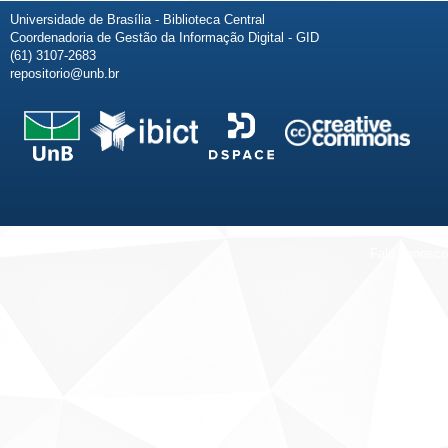
Universidade de Brasília - Biblioteca Central
Coordenadoria de Gestão da Informação Digital - GID
(61) 3107-2683
repositorio@unb.br
Fale conosco
Sobre