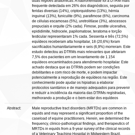
duas regiões anatômicas. A habronemíase foi a DTRM mais
frequente detectada em 26% dos diagnósticos, seguida por
feridas diversas (14%), criptorquidismo (13%), hérnia
inguinal (13%), funiculite (9%), parafimose (6%), carcinoma
de células escamosas (5%), uretrolitíase (3%), abscessos
prepuciais e orquite (2% cada). Fimose, postite ulcerativa,
epididimite, hidrocele, papilomatose, teratoma e torção
testicular representaram 1% cada. Sessenta e três (72,5%)
equídeos receberam alta hospitalar, 18 (20,6%) foram
sacrificados humanitariamente e seis (6,9%) morreram. Este
estudo detectou as DTRMs mais relevantes que afetaram
7,5% dos pacientes em um levantamento de 1.154
equídeos encaminhados para atendimento hospitalar. Este
achado destaca que as DTRMs podem ser condições
debilitantes e com risco de morte, e podem impactar
potencialmente a reprodução de equídeos na região. Este
conhecimento pode ajudar os hipiatras a elaborar
protocolos sanitários e de manejo adequados para prevenir
e reduzir a incidência da maioria das DTRMs registradas,
melhorando a produção e o bem-estar dos equídeos
Abstract:
Male reproductive tract disorders (MRTDs) are common in
equids and may represent a significant proportion of the
caseload of equine practitioners. Herein, we determined the
frequency, clinico-pathological findings, and therapeutics of
MRTDs in equids from a 9-year survey of the clinical records
of a Veterinary Teaching Hospital in Midwestern Brazil.