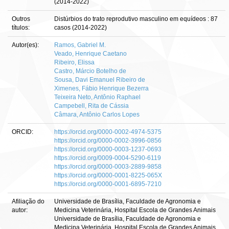
(2014-2022)
Outros
Distúrbios do trato reprodutivo masculino em equídeos : 87
títulos:
casos (2014-2022)
Autor(es):
Ramos, Gabriel M.
Veado, Henrique Caetano
Ribeiro, Elissa
Castro, Márcio Botelho de
Sousa, Davi Emanuel Ribeiro de
Ximenes, Fábio Henrique Bezerra
Teixeira Neto, Antônio Raphael
Campebell, Rita de Cássia
Câmara, Antônio Carlos Lopes
ORCID:
https://orcid.org/0000-0002-4974-5375
https://orcid.org/0000-0002-3996-0856
https://orcid.org/0000-0003-1237-0693
https://orcid.org/0009-0004-5290-6119
https://orcid.org/0000-0003-2889-9858
https://orcid.org/0000-0001-8225-065X
https://orcid.org/0000-0001-6895-7210
Afiliação do
Universidade de Brasília, Faculdade de Agronomia e
autor:
Medicina Veterinária, Hospital Escola de Grandes Animais
Universidade de Brasília, Faculdade de Agronomia e
Medicina Veterinária, Hospital Escola de Grandes Animais