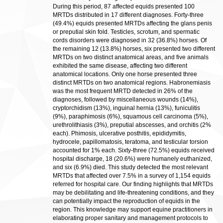
During this period, 87 affected equids presented 100
MRTDs distributed in 17 different diagnoses. Forty-three
(49.4%) equids presented MRTDs affecting the glans penis
or preputial skin fold. Testicles, scrotum, and spermatic
cords disorders were diagnosed in 32 (36.8%) horses. Of
the remaining 12 (13.8%) horses, six presented two different
MRTDs on two distinct anatomical areas, and five animals
exhibited the same disease, affecting two different
anatomical locations. Only one horse presented three
distinct MRTDs on two anatomical regions. Habronemiasis
was the most frequent MRTD detected in 26% of the
diagnoses, followed by miscellaneous wounds (14%),
cryptorchidism (13%), inguinal hernia (13%), funiculitis
(9%), paraphimosis (6%), squamous cell carcinoma (5%),
urethrolithiasis (3%), preputial abscesses, and orchitis (2%
each). Phimosis, ulcerative posthitis, epididymitis,
hydrocele, papillomatosis, teratoma, and testicular torsion
accounted for 1% each. Sixty-three (72.5%) equids received
hospital discharge, 18 (20.6%) were humanely euthanized,
and six (6.9%) died. This study detected the most relevant
MRTDs that affected over 7.5% in a survey of 1,154 equids
referred for hospital care. Our finding highlights that MRTDs
may be debilitating and life-threatening conditions, and they
can potentially impact the reproduction of equids in the
region. This knowledge may support equine practitioners in
elaborating proper sanitary and management protocols to