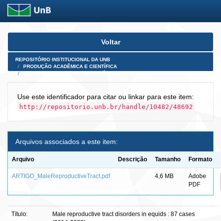
Skip
Voltar
navigation
REPOSITÓRIO INSTITUCIONAL DA UNB
PRODUÇÃO ACADÊMICA E CIENTÍFICA
ARTIGOS PUBLICADOS EM PERIÓDICOS E AFINS
Use este identificador para citar ou linkar para este item:
http://repositorio.unb.br/handle/10482/48692
Arquivos associados a este item:
Arquivo
Descrição
Tamanho
Formato
ARTIGO_MaleReproductiveTract.pdf
4,6 MB
Adobe
PDF
Título:
Male reproductive tract disorders in equids : 87 cases