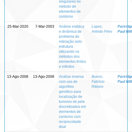
singulares no
método de
elementos de
contorno
25-Mar-2020
7-Mar-2003
Análise estática
Lopes,
Partridg
e dinâmica de
Arlindo Pires
Paul Wil
problema de
interação solo-
estrutura
utilizando os
métodos dos
elementos finitos
e infinitos
13-Ago-2008
13-Ago-2008
Análise inversa
Bueno,
Partridg
com uso de
Fabrício
Paul Wil
algoritmo
Ribeiro
genético para
localização de
tumores de pele
discretizados em
elementos de
contorno com
reciprocidade
dual