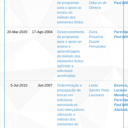
de programas
Gláucyo de
Paul Wil
para o apoio ao
Oliveira
ensino do
método dos
elementos finitos
20-Mar-2020
17-Ago-2004
Desenvolvimento
Dutra,
Partridg
de programas
Rosanna
Paul Wil
para o apoio ao
Duarte
ensino e
Fernandes
aprendizagem
do método dos
elementos finitos
aplicado a
estruturas
aporticadas
5-Jul-2010
Jun-2007
Determinação e
Leme,
Bezerra,
propagação de
Sandro Petry
Luciano
trincas em
Laureano
Mendes
;
estruturas
Partridg
aeronáuticas
Paul Wil
com reforçadores
Aliabadi,
utilizando o
método dos
elementos de