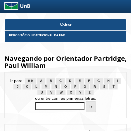
Skip
Voltar
navigation
REPOSITÓRIO INSTITUCIONAL DA UNB
Navegando por Orientador Partridge,
Paul William
Ir para:
0-9
A
B
C
D
E
F
G
H
I
J
K
L
M
N
O
P
Q
R
S
T
U
V
W
X
Y
Z
ou entre com as primeiras letras: