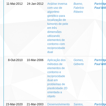
11-Mai-2012
24-Jan-2012
Análise inversa
Bueno,
Partridg
com uso de
Fabrício
Paul Wil
algoritmo
Ribeiro
genético para
localização de
tumores de pele
em três
dimensões
utilizando
elementos de
contorno com
reciprocidade
dual
8-Out-2010
10-Mar-2006
Aplicação dos
Gomes,
Partridg
métodos de
Gilberto
Paul Wil
elementos de
contorno e
reciprocidade
dual em
problemas de
plasticidade 2D
orientada a
objeto
23-Mar-2020
21-Mar-2003
Desenvolvimento
Santos,
Partridg