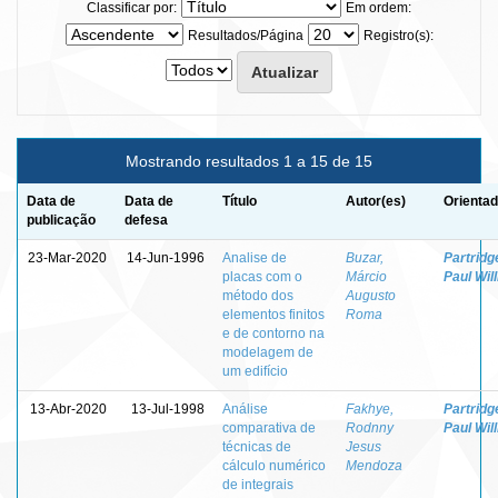
Classificar por:
Em ordem:
Resultados/Página
Registro(s):
Mostrando resultados 1 a 15 de 15
Data de
Data de
Título
Autor(es)
Orientad
publicação
defesa
23-Mar-2020
14-Jun-1996
Analise de
Buzar,
Partridg
placas com o
Márcio
Paul Wil
método dos
Augusto
elementos finitos
Roma
e de contorno na
modelagem de
um edifício
13-Abr-2020
13-Jul-1998
Análise
Fakhye,
Partridg
comparativa de
Rodnny
Paul Wil
técnicas de
Jesus
cálculo numérico
Mendoza
de integrais