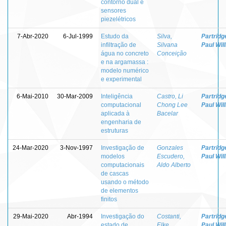
contorno dual e
sensores
piezelétricos
7-Abr-2020
6-Jul-1999
Estudo da
Silva,
Partridg
infiltração de
Silvana
Paul Wil
água no concreto
Conceição
e na argamassa :
modelo numérico
e experimental
6-Mai-2010
30-Mar-2009
Inteligência
Castro, Li
Partridg
computacional
Chong Lee
Paul Wil
aplicada à
Bacelar
engenharia de
estruturas
24-Mar-2020
3-Nov-1997
Investigação de
Gonzales
Partridg
modelos
Escudero,
Paul Wil
computacionais
Aldo Alberto
de cascas
usando o método
de elementos
finitos
29-Mai-2020
Abr-1994
Investigação do
Costanti,
Partridg
estado de
Elke
Paul Wil