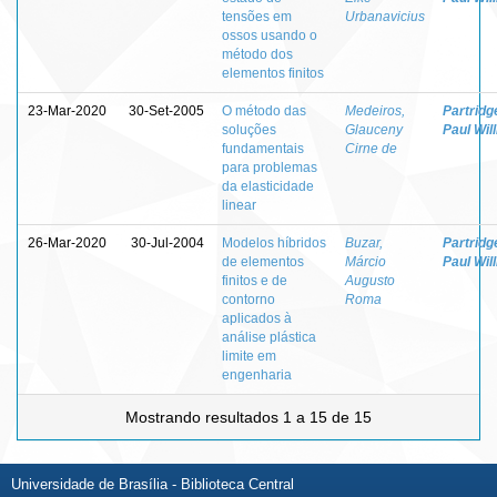
tensões em
Urbanavicius
ossos usando o
método dos
elementos finitos
23-Mar-2020
30-Set-2005
O método das
Medeiros,
Partridg
soluções
Glauceny
Paul Wil
fundamentais
Cirne de
para problemas
da elasticidade
linear
26-Mar-2020
30-Jul-2004
Modelos híbridos
Buzar,
Partridg
de elementos
Márcio
Paul Wil
finitos e de
Augusto
contorno
Roma
aplicados à
análise plástica
limite em
engenharia
Mostrando resultados 1 a 15 de 15
Universidade de Brasília - Biblioteca Central