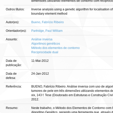
dimensões utilizando elementos de contorno com reciproci
Outros títulos:
Inverse analysis using a genetic algorithm for localisation o
boundary element method
Autor(es):
Bueno, Fabrício Ribeiro
Orientador(es):
Partridge, Paul William
Assunto:
Análise inversa
Algoritmos genéticos
Método dos elementos de contorno
Reciprocidade dual
Data de
11-Mai-2012
publicação:
Data de
24-Jan-2012
defesa:
Referência:
BUENO, Fabrício Ribeiro. Análise inversa com uso de algor
tumores de pele em três dimensões utilizando elementos d
xix, 143 f. Tese (Doutorado em Estruturas e Construção Civil
2012.
Resumo:
Neste trabalho, o Método dos Elementos de Contorno com 
Algoritmo Genético, gerando uma ferramenta que, através d