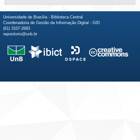
Universidade de Brasília - Biblioteca Central
Coordenadoria de Gestão da Informação Digital - GID
(61) 3107-2683
repositorio@unb.br
Fale conosco
Sobre