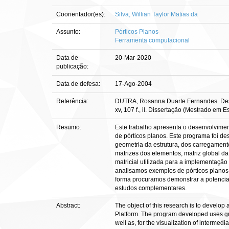
Coorientador(es):
Silva, Willian Taylor Matias da
Assunto:
Pórticos Planos
Ferramenta computacional
Data de
20-Mar-2020
publicação:
Data de defesa:
17-Ago-2004
Referência:
DUTRA, Rosanna Duarte Fernandes. Desen
xv, 107 f., il. Dissertação (Mestrado em 
Resumo:
Este trabalho apresenta o desenvolvime
de pórticos planos. Este programa foi d
geometria da estrutura, dos carregament
matrizes dos elementos, matriz global da
matricial utilizada para a implementaçã
analisamos exemplos de pórticos planos e
forma procuramos demonstrar a potenci
estudos complementares.
Abstract:
The object of this research is to develop
Platform. The program developed uses gra
well as, for the visualization of intermedi