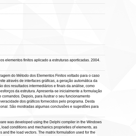
lementos finitos aplicado a estruturas aporticadas. 2004.
zagem do Método dos Elementos Finitos voltado para o caso
te através de interfaces gráficas, a geração automática da
 dos resultados intermediários e finais da análise, como
esforços da estrutura. Apresenta-se inicialmente a formulação
e comandos. Depois, para ilustrar o seu funcionamento
a veracidade dos gráficos fornecidos pelo programa. Desta
ional. São mostradas algumas conclusões e sugestões para
oftware was developed using the Delphi compiler in the Windows
, load conditions and mechanics proprieties of elements, as
ces and the load vectors. The matrix formulation used for the