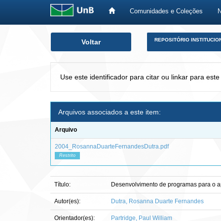
Comunidades e Coleções
Skip
REPOSITÓRIO INSTITUCIO
Voltar
navigation
Use este identificador para citar ou linkar para este
Arquivos associados a este item:
Arquivo
2004_RosannaDuarteFernandesDutra.pdf
Restrito
Título:
Desenvolvimento de programas para o ap
Autor(es):
Dutra, Rosanna Duarte Fernandes
Orientador(es):
Partridge, Paul William