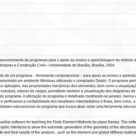
volvimento de programas para o apoio ao ensino e aprendizagem do método dos e
Estruturas e Construção Civil)—Universidade de Brasília, Brasília, 2004.
nto de um programa – ferramenta computacional – para apoio ao ensino e aprendi
esenvolvido em ambiente Windows utilizando o compilador Delphi. O programa permi
os aplicados, das propriedades mecânicas dos elementos, bem como a visualização
 estrutura, vetores de cargas, permitindo também a visualização dos diagramas de 
o do programa. A utilização do programa é detalhada mostrando-se janelas, menus 
 verificamos a confiabilidade dos resultados intermediários e finais, bem como, 
alidades educacionais do programa que busca atuar como uma ferramenta educac
 auxiliar software for teaching the Finite Element Methods for plane frames. The s
phic interfaces to allow the automatic generation of the geometry of the structures
ate and final results of the analysis , such as the element and global stiffness matri