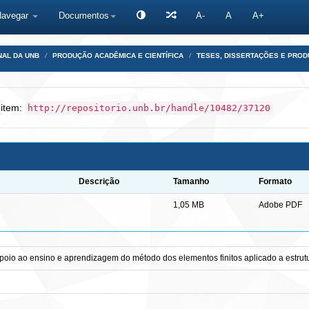
Navegar
Documentos
A-
A
A+
NAL DA UNB
PRODUÇÃO ACADÊMICA E CIENTÍFICA
TESES, DISSERTAÇÕES E PRO
 item:
http://repositorio.unb.br/handle/10482/37120
Descrição
Tamanho
Formato
1,05 MB
Adobe PDF
oio ao ensino e aprendizagem do método dos elementos finitos aplicado a estrut