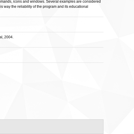
commands, icons and windows. Several examples are considered
is way the reliability of the program and its educational
l, 2004.