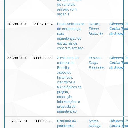
de concreto
armado com
seção T
10-Mar-2020
12-Dez-1994
Desenvolvimento
Castro,
Clímaco, J
de metodologia
Eliane
Carlos Teat
para
Kraus de
de Souza
manutenção de
estruturas de
concreto armado
27-Mar-2020
30-Out-2002
A estrutura da
Pessoa,
Clímaco, J
catedral de
Diogo
Carlos Teat
Brasília :
Fagundes
de Souza
aspectos
históricos,
científicos e
tecnológicos de
projeto,
execução,
intervenções e
proposta de
manutenção
6-Jul-2011
3-Out-2009
Estrutura da
Matos,
Clímaco, J
plataforma
Rodrigo
Carlos Teat