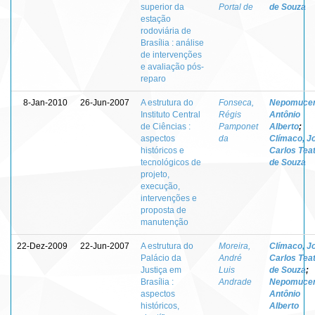
superior da
Portal de
de Souza
estação
rodoviária de
Brasília : análise
de intervenções
e avaliação pós-
reparo
8-Jan-2010
26-Jun-2007
A estrutura do
Fonseca,
Nepomucen
Instituto Central
Régis
Antônio
de Ciências :
Pamponet
Alberto
;
aspectos
da
Clímaco, J
históricos e
Carlos Teat
tecnológicos de
de Souza
projeto,
execução,
intervenções e
proposta de
manutenção
22-Dez-2009
22-Jun-2007
A estrutura do
Moreira,
Clímaco, J
Palácio da
André
Carlos Teat
Justiça em
Luis
de Souza
;
Brasília :
Andrade
Nepomucen
aspectos
Antônio
históricos,
Alberto