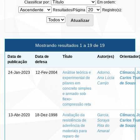
Classificar por:
Em ordem:
Resultados/Página
Registro(s):
Mostrando resultados 1 a 19 de 19
Data de
Data de
Título
Autor(es)
Orientador
publicação
defesa
24-Jan-2023
12-Fev-2004
Análise teórica e
Adorno,
Clímaco, J
experimental de
Ana Lúcia
Carlos Teat
pilares em
Carrijo
de Souza
concreto simples
e armado sob
flexo-
compressão reta
13-Abr-2020
18-Dez-1998
Avaliação da
Garcia,
Clímaco, J
resistência de
Soraya
Carlos Teat
aderência de
Rita do
de Souza
materiais para
Amaral
reparo de