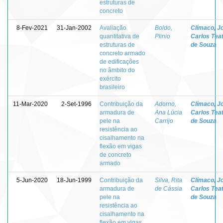
estruturas de
concreto
8-Fev-2021
31-Jan-2002
Avaliação
Boldo,
Clímaco, J
quantitativa de
Plinio
Carlos Teat
estruturas de
de Souza
concreto armado
de edificações
no âmbito do
exército
brasileiro
11-Mar-2020
2-Set-1996
Contribuição da
Adorno,
Clímaco, J
armadura de
Ana Lúcia
Carlos Teat
pele na
Carrijo
de Souza
resistência ao
cisalhamento na
flexão em vigas
de concreto
armado
5-Jun-2020
18-Jun-1999
Contribuição da
Silva, Rita
Clímaco, J
armadura de
de Cássia
Carlos Teat
pele na
de Souza
resistência ao
cisalhamento na
flexão em vigas