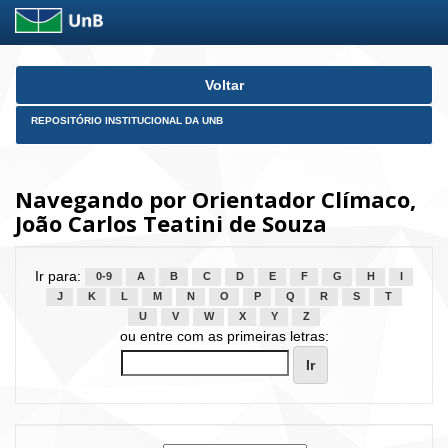
Skip
Voltar
navigation
REPOSITÓRIO INSTITUCIONAL DA UNB
Navegando por Orientador Clímaco,
João Carlos Teatini de Souza
Ir para:
0-9
A
B
C
D
E
F
G
H
I
J
K
L
M
N
O
P
Q
R
S
T
U
V
W
X
Y
Z
ou entre com as primeiras letras: