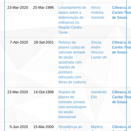
23-Mar-2020
25-Mar-1996
Levantamento de
Nince,
Clímaco, J
dados sobre a
Andréia
Carlos Teat
deterioração de
Azeredo
de Souza
estruturas na
Região Centro-
Oeste
7-Abr-2020
28-Set-2001
Reforço de
Souza,
Clímaco, J
pilares curtos de
Andre
Carlos Teat
concreto armado
Vinicius
de Souza
de seção
Leyser de
quadrada com
mantas de
polímero
reforçado com
fibras de carbono
23-Mar-2020
14-Out-1996
Reparo de
Vanderlei,
Clímaco, J
pilares de
Elio
Carlos Teat
concreto armado
de Souza
com remoldagem
da seção
transversal
5-Jun-2020
15-Mai-2000
Resistência ao
Martins,
Clímaco, J