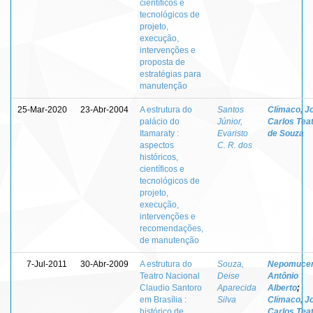
científicos e
tecnológicos de
projeto,
execução,
intervenções e
proposta de
estratégias para
manutenção
25-Mar-2020
23-Abr-2004
A estrutura do
Santos
Clímaco, J
palácio do
Júnior,
Carlos Teat
Itamaraty :
Evaristo
de Souza
aspectos
C. R. dos
históricos,
científicos e
tecnológicos de
projeto,
execução,
intervenções e
recomendações,
de manutenção
7-Jul-2011
30-Abr-2009
A estrutura do
Souza,
Nepomucen
Teatro Nacional
Deise
Antônio
Claudio Santoro
Aparecida
Alberto
;
em Brasília :
Silva
Clímaco, J
histórico de
Carlos Teat