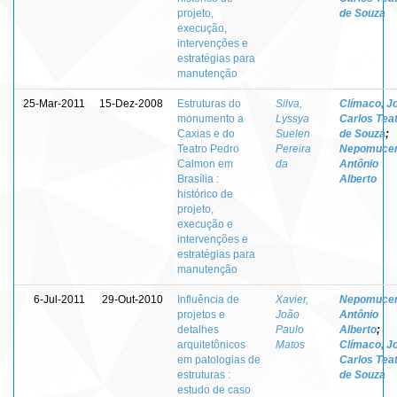
projeto,
de Souza
execução,
intervenções e
estratégias para
manutenção
25-Mar-2011
15-Dez-2008
Estruturas do
Silva,
Clímaco, J
monumento a
Lyssya
Carlos Teat
Caxias e do
Suelen
de Souza
;
Teatro Pedro
Pereira
Nepomucen
Calmon em
da
Antônio
Brasília :
Alberto
histórico de
projeto,
execução e
intervenções e
estratégias para
manutenção
6-Jul-2011
29-Out-2010
Influência de
Xavier,
Nepomucen
projetos e
João
Antônio
detalhes
Paulo
Alberto
;
arquitetônicos
Matos
Clímaco, J
em patologias de
Carlos Teat
estruturas :
de Souza
estudo de caso