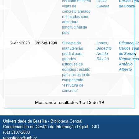
cisalhamento em
Cesar
Carlos Teat
vigas de
Oliveira
de Souza
concreto armado
reforçadas com
armadura
longitudinal de
pele
9-Abr-2020
28-Set-1998
Sistema de
Lopes,
Clímaco, J
manutenção
Benedito
Carlos Teat
predial para
Arruda
de Souza
;
grandes
Ribeiro
Nepomucen
estoques de
Antônio
edifícios : estudo
Alberto
para inclusão do
componente
"estrutura de
concreto"
Mostrando resultados 1 a 19 de 19
Universidade de Brasília - Biblioteca Central
Coordenadoria de Gestão da Informação Digital - GID
(61) 3107-2683
repositorio@unb.br