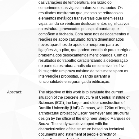
das variações de temperatura, em razão do
comprimento das vigas e natureza dos apoios. Os
resultados mostraram que, mesmo se retirados os
elementos metálicos transversais que unem essas
vigas, ainda se verificam deslocamentos significativos
na estrutura, provocados pelas platibandas que
compõem a fachada. Com base nos deslocamentos e
reações de apoio calculado, foram dimensionados
novos aparelhos de apoio de neoprene para as
ligações viga-pilar, que podem contribuir para corrigir o
problema dos deslocamentos mencionados. Com os
resultados do trabalho caracterizando a deterioração
de parte da estrutura analisada em um nível ‘sofrível’,
foi sugerido um prazo máximo de seis meses para as
intervenções propostas, visando garantir a
funcionalidade e segurança da edificação.
Abstract:
The objective of this work is to evaluate the current
situation of the concrete structure of Central Institute of
Sciences (ICC), the larger and older construction of
Brasilia University (UnB) Campus, with 720m of length,
architectural project by Oscar Niemeyer and structural
design by the office of the engineer Sergio Marques de
Souza. The study was developed with the
characterization of the structure based on technical
documents and statement of people directly or