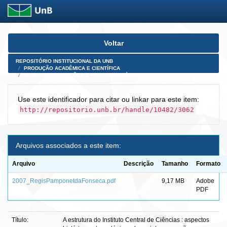
Skip
Voltar
navigation
REPOSITÓRIO INSTITUCIONAL DA UNB
PRODUÇÃO ACADÊMICA E CIENTÍFICA
TESES, DISSERTAÇÕES E PRODUTOS PÓS-DOUTORADO
Use este identificador para citar ou linkar para este item:
http://repositorio.unb.br/handle/10482/3062
Arquivos associados a este item:
Arquivo
Descrição
Tamanho
Formato
2007_RegisPamponetdaFonseca.pdf
9,17 MB
Adobe
PDF
Título:
A estrutura do Instituto Central de Ciências : aspectos