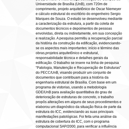
Universidade de Brasília (UnB), com 720m de
comprimento, projeto arquitetônico de Oscar Niemeyer
e cálculo estrutural do escritório do engenheiro Sergio
Marques de Souza. O estudo se desenvolveu mediante
a caracterização da estrutura, a partir da coleta de
documentos técnicos e depoimentos de pessoas
envolvidas, direta ou indiretamente, em sua concepção
e realização. A pesquisa permitiu a recuperação parcial
da história da construção da edificação, evidenciando-
se os aspectos mais importantes: início e término das
obras,projetos arquitetônico e estrutural,
responsabilidade técnica e detalhes gerais da
edificação. O trabalho se insere na linha de pesquisa
“Patologia, Manutenção e Recuperação de Estruturas”
do PECC/UnB, visando produzir um conjunto de
documentos que contribuam para a história da
engenharia estrutural de Brasília. Com base em um
programa de vistorias, usando a metodologia
GDE/UnB para avaliação quantitativa do grau de
deterioração de estruturas de concreto, o trabalho
propôs alterações em alguns de seus procedimentos e
elaborou um diagnóstico da situação física de parte da
estrutura do ICC, evidenciando as suas principais
manifestações patológicas. Foi feita uma análise da
estrutura de cobertura do ICC, com o programa
computacional SAP/2000, para verificar a influência