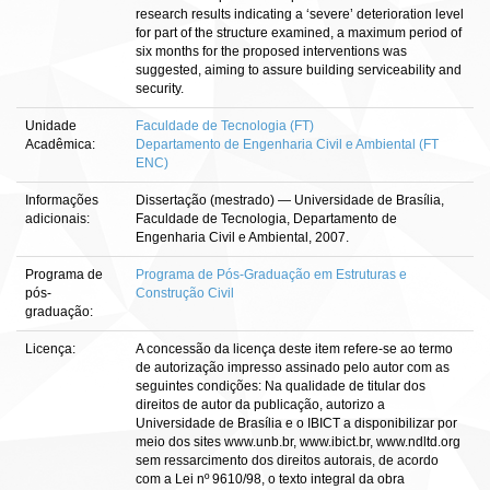
research results indicating a ‘severe’ deterioration level
for part of the structure examined, a maximum period of
six months for the proposed interventions was
suggested, aiming to assure building serviceability and
security.
Unidade
Faculdade de Tecnologia (FT)
Acadêmica:
Departamento de Engenharia Civil e Ambiental (FT
ENC)
Informações
Dissertação (mestrado) — Universidade de Brasília,
adicionais:
Faculdade de Tecnologia, Departamento de
Engenharia Civil e Ambiental, 2007.
Programa de
Programa de Pós-Graduação em Estruturas e
pós-
Construção Civil
graduação:
Licença:
A concessão da licença deste item refere-se ao termo
de autorização impresso assinado pelo autor com as
seguintes condições: Na qualidade de titular dos
direitos de autor da publicação, autorizo a
Universidade de Brasília e o IBICT a disponibilizar por
meio dos sites www.unb.br, www.ibict.br, www.ndltd.org
sem ressarcimento dos direitos autorais, de acordo
com a Lei nº 9610/98, o texto integral da obra