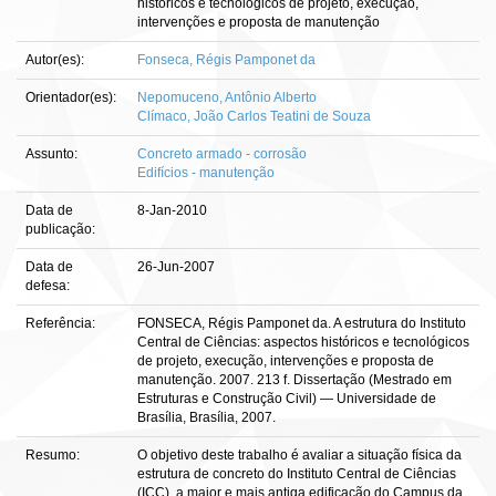
históricos e tecnológicos de projeto, execução,
intervenções e proposta de manutenção
Autor(es):
Fonseca, Régis Pamponet da
Orientador(es):
Nepomuceno, Antônio Alberto
Clímaco, João Carlos Teatini de Souza
Assunto:
Concreto armado - corrosão
Edifícios - manutenção
Data de
8-Jan-2010
publicação:
Data de
26-Jun-2007
defesa:
Referência:
FONSECA, Régis Pamponet da. A estrutura do Instituto
Central de Ciências: aspectos históricos e tecnológicos
de projeto, execução, intervenções e proposta de
manutenção. 2007. 213 f. Dissertação (Mestrado em
Estruturas e Construção Civil) — Universidade de
Brasília, Brasília, 2007.
Resumo:
O objetivo deste trabalho é avaliar a situação física da
estrutura de concreto do Instituto Central de Ciências
(ICC), a maior e mais antiga edificação do Campus da