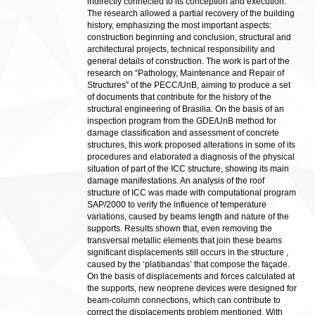
indirectly connected to its conception and execution.
The research allowed a partial recovery of the building
history, emphasizing the most important aspects:
construction beginning and conclusion, structural and
architectural projects, technical responsibility and
general details of construction. The work is part of the
research on “Pathology, Maintenance and Repair of
Structures” of the PECC/UnB, aiming to produce a set
of documents that contribute for the history of the
structural engineering of Brasilia. On the basis of an
inspection program from the GDE/UnB method for
damage classification and assessment of concrete
structures, this work proposed alterations in some of its
procedures and elaborated a diagnosis of the physical
situation of part of the ICC structure, showing its main
damage manifestations. An analysis of the roof
structure of ICC was made with computational program
SAP/2000 to verify the influence of temperature
variations, caused by beams length and nature of the
supports. Results shown that, even removing the
transversal metallic elements that join these beams
significant displacements still occurs in the structure ,
caused by the ‘platibandas’ that compose the façade.
On the basis of displacements and forces calculated at
the supports, new neoprene devices were designed for
beam-column connections, which can contribute to
correct the displacements problem mentioned. With