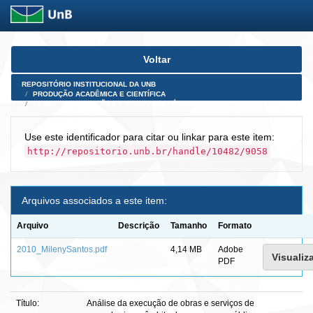
Skip
Voltar
navigation
REPOSITÓRIO INSTITUCIONAL DA UNB
PRODUÇÃO ACADÊMICA E CIENTÍFICA
TESES, DISSERTAÇÕES E PRODUTOS PÓS-DOUTORADO
Use este identificador para citar ou linkar para este item:
http://repositorio.unb.br/handle/10482/9058
Arquivos associados a este item:
Arquivo
Descrição
Tamanho
Formato
2010_MilenySantos.pdf
4,14 MB
Adobe
Visualiza
PDF
Título:
Análise da execução de obras e serviços de