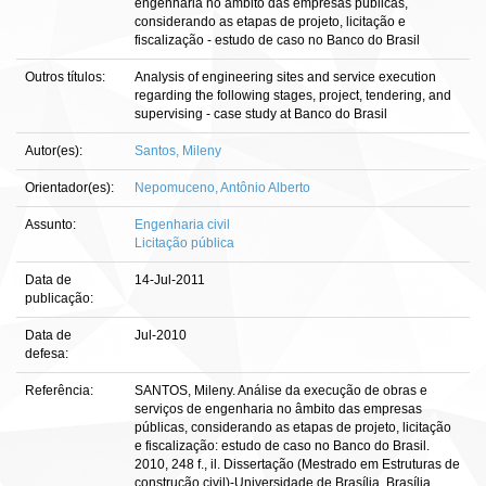
engenharia no âmbito das empresas públicas,
considerando as etapas de projeto, licitação e
fiscalização - estudo de caso no Banco do Brasil
Outros títulos:
Analysis of engineering sites and service execution
regarding the following stages, project, tendering, and
supervising - case study at Banco do Brasil
Autor(es):
Santos, Mileny
Orientador(es):
Nepomuceno, Antônio Alberto
Assunto:
Engenharia civil
Licitação pública
Data de
14-Jul-2011
publicação:
Data de
Jul-2010
defesa:
Referência:
SANTOS, Mileny. Análise da execução de obras e
serviços de engenharia no âmbito das empresas
públicas, considerando as etapas de projeto, licitação
e fiscalização: estudo de caso no Banco do Brasil.
2010, 248 f., il. Dissertação (Mestrado em Estruturas de
construção civil)-Universidade de Brasília, Brasília,