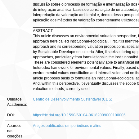
discussão sobre o processo de formação e internalização dos 
de integração analítica, bases de constituição de uma abordag
interpretação da valoração ambiental e, dentro dessa perspecti
aplicação dos métodos de valoração correntemente utilizados
________________________________________________
ABSTRACT
This article discusses an environmental valuation perspective,
approach here called institutional-ecological. First, it is identifi
approach and its corresponding valuation propositions, special
by Sustainable Development criteria. After, it seeks to bring up
approaches, particularly from formulations in the institutionalist
These are considered elements potentially able to analytical inte
heterodox framework for environmental values. Finally, based o
environmental values constitution and internalization and on the
article proposes basis to formulate an institutional-ecological 
And, within this perspective, it eventually discusses the scope f
valuation methods, currently used.
Unidade
Centro de Desenvolvimento Sustentável (CDS)
Acadêmica:
DOI:
https://dx.doi.org/10.1590/S0104-06182009000100006
Aparece
Artigos publicados em periódicos e afins
nas
coleções: