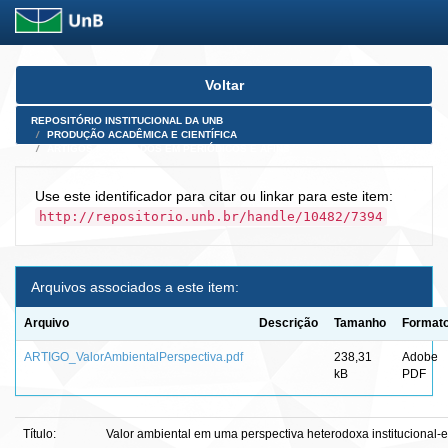
Skip
Voltar
navigation
REPOSITÓRIO INSTITUCIONAL DA UNB
PRODUÇÃO ACADÊMICA E CIENTÍFICA
ARTIGOS PUBLICADOS EM PERIÓDICOS E AFINS
Use este identificador para citar ou linkar para este item:
http://repositorio.unb.br/handle/10482/7394
Arquivos associados a este item:
Arquivo
Descrição
Tamanho
Format
ARTIGO_ValorAmbientalPerspectiva.pdf
238,31
Adobe
kB
PDF
Título:
Valor ambiental em uma perspectiva heterodoxa institucional-