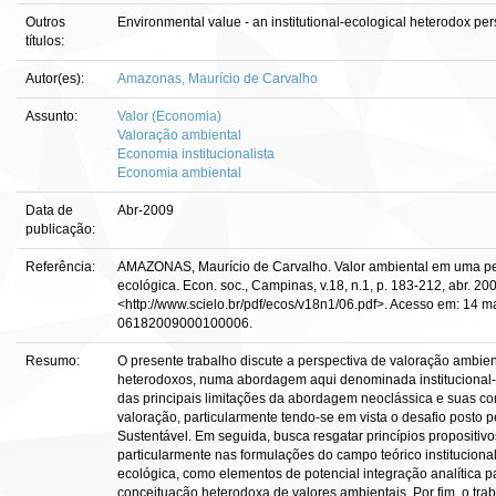
Outros
Environmental value - an institutional-ecological heterodox per
títulos:
Autor(es):
Amazonas, Maurício de Carvalho
Assunto:
Valor (Economia)
Valoração ambiental
Economia institucionalista
Economia ambiental
Data de
Abr-2009
publicação:
Referência:
AMAZONAS, Maurício de Carvalho. Valor ambiental em uma pers
ecológica. Econ. soc., Campinas, v.18, n.1, p. 183-212, abr. 20
<http://www.scielo.br/pdf/ecos/v18n1/06.pdf>. Acesso em: 14 m
06182009000100006.
Resumo:
O presente trabalho discute a perspectiva de valoração ambien
heterodoxos, numa abordagem aqui denominada institucional-ec
das principais limitações da abordagem neoclássica e suas c
valoração, particularmente tendo-se em vista o desafio posto p
Sustentável. Em seguida, busca resgatar princípios propositi
particularmente nas formulações do campo teórico instituciona
ecológica, como elementos de potencial integração analítica p
conceituação heterodoxa de valores ambientais. Por fim, o trab