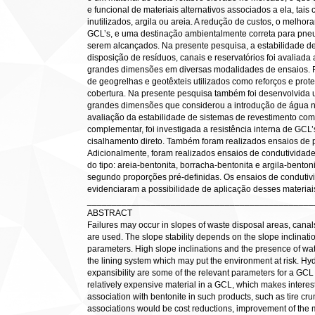
e funcional de materiais alternativos associados a ela, tais
inutilizados, argila ou areia. A redução de custos, o melho
GCL’s, e uma destinação ambientalmente correta para pneus
serem alcançados. Na presente pesquisa, a estabilidade de
disposição de resíduos, canais e reservatórios foi avaliada
grandes dimensões em diversas modalidades de ensaios. F
de geogrelhas e geotêxteis utilizados como reforços e prote
cobertura. Na presente pesquisa também foi desenvolvida
grandes dimensões que considerou a introdução de água no
avaliação da estabilidade de sistemas de revestimento co
complementar, foi investigada a resistência interna de GCL
cisalhamento direto. Também foram realizados ensaios de 
Adicionalmente, foram realizados ensaios de condutividade 
do tipo: areia-bentonita, borracha-bentonita e argila-bento
segundo proporções pré-definidas. Os ensaios de condutivid
evidenciaram a possibilidade de aplicação desses materi
______________________________________________
ABSTRACT
Failures may occur in slopes of waste disposal areas, canal
are used. The slope stability depends on the slope inclinatio
parameters. High slope inclinations and the presence of wat
the lining system which may put the environment at risk. Hyd
expansibility are some of the relevant parameters for a GCL t
relatively expensive material in a GCL, which makes interesti
association with bentonite in such products, such as tire cru
associations would be cost reductions, improvement of the 