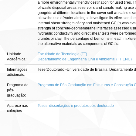
a more environmentally friendly destination for used tires. Th
of waste disposal areas, reservoirs and canals making use o
geogrids at different locations in the cover soil was also e
allow the use of water aiming to investigate its effects on th
internal shear strength of dry and moistened GCL’s was eval
strength of concrete-geomembrane interfaces assessed using
hydraulic conductivity and direct shear tests were performed
crumbs or clay. The percentage of bentonite in each mixture 
the alternative materials as components of GCL’s.
Unidade
Faculdade de Tecnologia (FT)
Acadêmica:
Departamento de Engenharia Civil e Ambiental (FT ENC)
Informações
Tese(Doutorado)-Universidade de Brasília, Departamento d
adicionais:
Programa de
Programa de Pós-Graduação em Estruturas e Construção Ci
pós-
graduação:
Aparece nas
Teses, dissertações e produtos pós-doutorado
coleções: