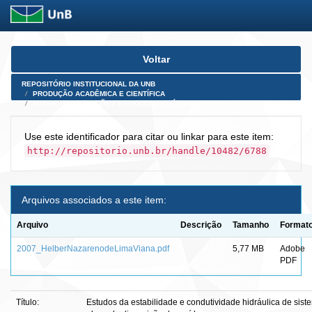
Skip
Voltar
navigation
REPOSITÓRIO INSTITUCIONAL DA UNB
PRODUÇÃO ACADÊMICA E CIENTÍFICA
TESES, DISSERTAÇÕES E PRODUTOS PÓS-DOUTORADO
Use este identificador para citar ou linkar para este item:
http://repositorio.unb.br/handle/10482/6788
Arquivos associados a este item:
Arquivo
Descrição
Tamanho
Format
2007_HelberNazarenodeLimaViana.pdf
5,77 MB
Adobe
PDF
Título:
Estudos da estabilidade e condutividade hidráulica de sist