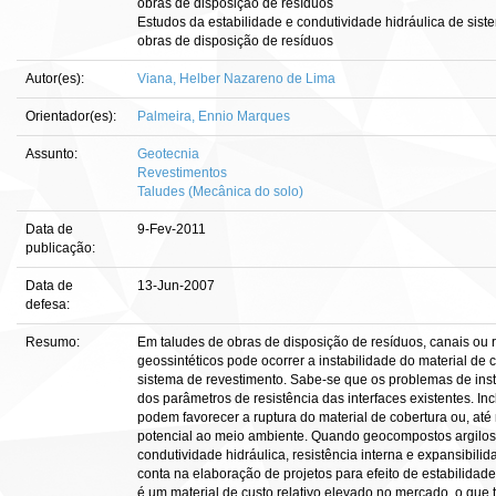
obras de disposição de resíduos
Estudos da estabilidade e condutividade hidráulica de sist
obras de disposição de resíduos
Autor(es):
Viana, Helber Nazareno de Lima
Orientador(es):
Palmeira, Ennio Marques
Assunto:
Geotecnia
Revestimentos
Taludes (Mecânica do solo)
Data de
9-Fev-2011
publicação:
Data de
13-Jun-2007
defesa:
Resumo:
Em taludes de obras de disposição de resíduos, canais ou 
geossintéticos pode ocorrer a instabilidade do material de
sistema de revestimento. Sabe-se que os problemas de inst
dos parâmetros de resistência das interfaces existentes. I
podem favorecer a ruptura do material de cobertura ou, a
potencial ao meio ambiente. Quando geocompostos argilosos
condutividade hidráulica, resistência interna e expansibi
conta na elaboração de projetos para efeito de estabilida
é um material de custo relativo elevado no mercado, o que