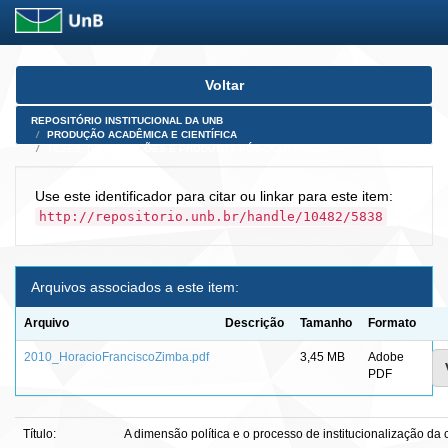
Skip
Voltar
navigation
REPOSITÓRIO INSTITUCIONAL DA UNB
PRODUÇÃO ACADÊMICA E CIENTÍFICA
TESES, DISSERTAÇÕES E PRODUTOS PÓS-DOUTORADO
Use este identificador para citar ou linkar para este item:
http://repositorio.unb.br/handle/10482/5838
Arquivos associados a este item:
Arquivo
Descrição
Tamanho
Formato
2010_HoracioFranciscoZimba.pdf
3,45 MB
Adobe
PDF
Título:
A dimensão política e o processo de institucionalização d