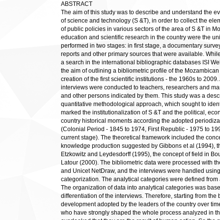
ABSTRACT
The aim of this study was to describe and understand the ev
of science and technology (S &T), in order to collect the ele
of public policies in various sectors of the area of S &T in 
education and scientific research in the country were the un
performed in two stages: in first stage, a documentary surv
reports and other primary sources that were available. Whi
a search in the international bibliographic databases ISI W
the aim of outlining a bibliometric profile of the Mozambican 
creation of the first scientific institutions - the 1960s to 200
interviews were conducted to teachers, researchers and man
and other persons indicated by them. This study was a descri
quantitative methodological approach, which sought to identi
marked the institutionalization of S &T and the political, ec
country historical moments according the adopted periodizatio
(Colonial Period - 1845 to 1974, First Republic - 1975 to 1
current stage). The theoretical framework included the con
knowledge production suggested by Gibbons et al (1994), the
Etzkowitz and Leydesdorff (1995), the concept of field in Bo
Latour (2000). The bibliometric data were processed with the
and Unicet NetDraw, and the interviews were handled using 
categorization. The analytical categories were defined from 
The organization of data into analytical categories was based
differentiation of the interviews. Therefore, starting from the
development adopted by the leaders of the country over ti
who have strongly shaped the whole process analyzed in thi