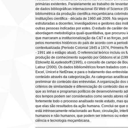
primárias existentes. Paralelamente ao trabalho de levan
de dados bibliográficas internacional ISI Web of Science (IS
bibliométrica da produção científica moçambicana cobrindo
instituições científica - década de 1960 até 2009. Na segun
estruturadas a docentes, investigadores e gestores das ins
outras pessoas indicadas por estes. O estudo de caráter des
abordagem metodológica quali-quantitativa, que procurou ide
que marcaram a institucionalização da C&T e as forças, pol
pelos momentos históricos do país de acordo com a periodiz
contextualizada (Período Colonial 1845 a 1974, Primeira
- 1991 até o estágio atual). O referencial teórico incluiu 
produção de conhecimento sugerido por Gibbons et al (1994),
Etzkowitz &Leydesdorff (1995), o conceito de campo de Bour
Latour (2000). Os dados bibliométricos foram tratados com a
Excel, Unicet e NetDraw, e para o tratamento das entrevistas
conteúdo através da categorização. As categorias analítica
preliminar do conteúdo das entrevistas. A organização dos
critérios de similaridade e diferenciação do conteúdo das e
que as linhas e programas políticos de desenvolvimento ad
dos tempos podem ser considerados como sendo atores n
fortemente todo o processo analisado neste estudo, mas qu
que elas são resultados da ação humana. Conclui-se que o
está intrinsecamente relacionado ao fluxo, circulação, inte
humanos e não humanos, que podem ser internos ou exter
ciência e tecnologia moçambicana.
______________________________________________