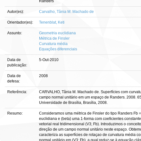
Randers
Autor(es):
Carvalho, Tânia M. Machado de
Orientador(es):
Tenenblat, Keti
Assunto:
Geometria euclidiana
Métrica de Finsler
Curvatura média
Equações diferenciais
Data de
5-Out-2010
publicação:
Data de
2008
defesa:
Referência:
CARVALHO, Tânia M. Machado de. Superfícies com curvatu
campo normal unitário em um espaço de Randers. 2008. 65 f
Universidade de Brasília, Brasília, 2008.
Resumo:
Consideramos uma métrica de Finsler do tipo Randers Fb = (a
euclidiana e (beta) uma 1-forma com coeficientes constante
vetorial real tridimensional (V3; Fb). Introduzimos o conce
direção de um campo normal unitário neste espaço. Obtemo
caracteriza as superfícies de rotaçao de curvatura média 
normal unitário em (V3; Fb), a qual reduz-se à equação clá