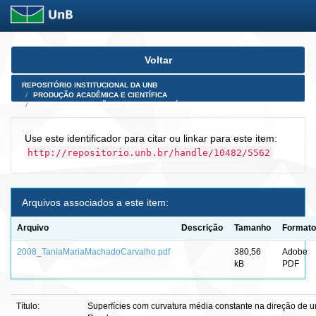
Skip
Voltar
navigation
REPOSITÓRIO INSTITUCIONAL DA UNB
PRODUÇÃO ACADÊMICA E CIENTÍFICA
TESES, DISSERTAÇÕES E PRODUTOS PÓS-DOUTORADO
Use este identificador para citar ou linkar para este item:
http://repositorio.unb.br/handle/10482/5562
Arquivos associados a este item:
Arquivo
Descrição
Tamanho
Formato
2008_TaniaMariaMachadoCarvalho.pdf
380,56
Adobe
kB
PDF
Título:
Superfícies com curvatura média constante na direção de