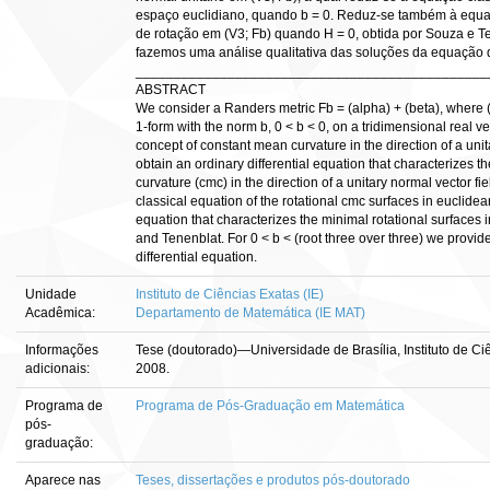
espaço euclidiano, quando b = 0. Reduz-se também à equaç
de rotação em (V3; Fb) quando H = 0, obtida por Souza e Ten
fazemos uma análise qualitativa das soluções da equação di
______________________________________________
ABSTRACT
We consider a Randers metric Fb = (alpha) + (beta), where (a
1-form with the norm b, 0 < b < 0, on a tridimensional real v
concept of constant mean curvature in the direction of a unit
obtain an ordinary differential equation that characterizes t
curvature (cmc) in the direction of a unitary normal vector fi
classical equation of the rotational cmc surfaces in euclidea
equation that characterizes the minimal rotational surfaces
and Tenenblat. For 0 < b < (root three over three) we provide
differential equation.
Unidade
Instituto de Ciências Exatas (IE)
Acadêmica:
Departamento de Matemática (IE MAT)
Informações
Tese (doutorado)—Universidade de Brasília, Instituto de C
adicionais:
2008.
Programa de
Programa de Pós-Graduação em Matemática
pós-
graduação:
Aparece nas
Teses, dissertações e produtos pós-doutorado