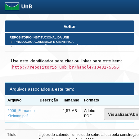
Skip
Voltar
navigation
REPOSITÓRIO INSTITUCIONAL DA UNB
PRODUÇÃO ACADÊMICA E CIENTÍFICA
TESES, DISSERTAÇÕES E PRODUTOS PÓS-DOUTORADO
Use este identificador para citar ou linkar para este item:
http://repositorio.unb.br/handle/10482/5556
Arquivos associados a este item:
Arquivo
Descrição
Tamanho
Formato
2006_Fernando
1,57 MB
Adobe
Visualizar/Abri
Kleiman.pdf
PDF
Título:
Lições de catende : um estudo sobre a luta pela construçã