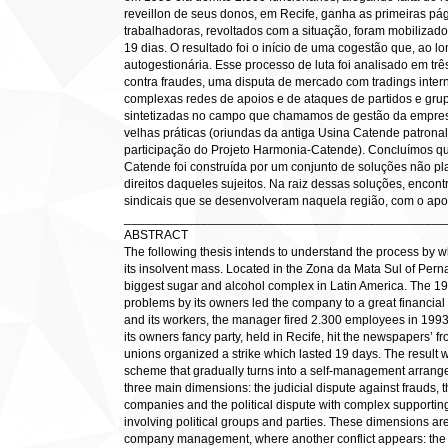
reveillon de seus donos, em Recife, ganha as primeiras pág
trabalhadoras, revoltados com a situação, foram mobilizad
19 dias. O resultado foi o início de uma cogestão que, ao l
autogestionária. Esse processo de luta foi analisado em trê
contra fraudes, uma disputa de mercado com tradings inter
complexas redes de apoios e de ataques de partidos e grup
sintetizadas no campo que chamamos de gestão da empresa
velhas práticas (oriundas da antiga Usina Catende patron
participação do Projeto Harmonia-Catende). Concluímos q
Catende foi construída por um conjunto de soluções não pl
direitos daqueles sujeitos. Na raiz dessas soluções, encon
sindicais que se desenvolveram naquela região, com o apoi
______________________________________________
ABSTRACT
The following thesis intends to understand the process by 
its insolvent mass. Located in the Zona da Mata Sul of Per
biggest sugar and alcohol complex in Latin America. The 
problems by its owners led the company to a great financial 
and its workers, the manager fired 2.300 employees in 1993 
its owners fancy party, held in Recife, hit the newspapers’ fr
unions organized a strike which lasted 19 days. The resul
scheme that gradually turns into a self-management arrang
three main dimensions: the judicial dispute against frauds, t
companies and the political dispute with complex supporting
involving political groups and parties. These dimensions are
company management, where another conflict appears: the on