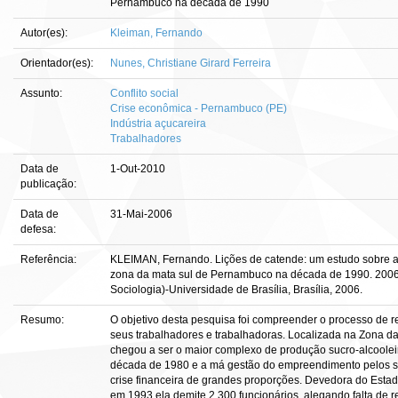
Pernambuco na década de 1990
Autor(es):
Kleiman, Fernando
Orientador(es):
Nunes, Christiane Girard Ferreira
Assunto:
Conflito social
Crise econômica - Pernambuco (PE)
Indústria açucareira
Trabalhadores
Data de
1-Out-2010
publicação:
Data de
31-Mai-2006
defesa:
Referência:
KLEIMAN, Fernando. Lições de catende: um estudo sobre a
zona da mata sul de Pernambuco na década de 1990. 2006. 
Sociologia)-Universidade de Brasília, Brasília, 2006.
Resumo:
O objetivo desta pesquisa foi compreender o processo de 
seus trabalhadores e trabalhadoras. Localizada na Zona 
chegou a ser o maior complexo de produção sucro-alcooleir
década de 1980 e a má gestão do empreendimento pelos s
crise financeira de grandes proporções. Devedora do Estad
em 1993 ela demite 2.300 funcionários, alegando falta de r