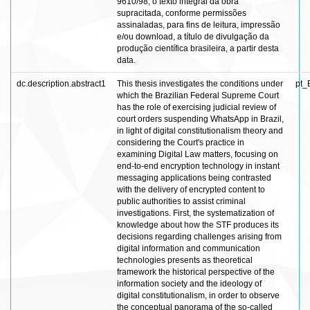
9610/98, o texto integral da obra
supracitada, conforme permissões
assinaladas, para fins de leitura, impressão
e/ou download, a título de divulgação da
produção científica brasileira, a partir desta
data.
dc.description.abstract1
This thesis investigates the conditions under
pt_
which the Brazilian Federal Supreme Court
has the role of exercising judicial review of
court orders suspending WhatsApp in Brazil,
in light of digital constitutionalism theory and
considering the Court's practice in
examining Digital Law matters, focusing on
end-to-end encryption technology in instant
messaging applications being contrasted
with the delivery of encrypted content to
public authorities to assist criminal
investigations. First, the systematization of
knowledge about how the STF produces its
decisions regarding challenges arising from
digital information and communication
technologies presents as theoretical
framework the historical perspective of the
information society and the ideology of
digital constitutionalism, in order to observe
the conceptual panorama of the so-called