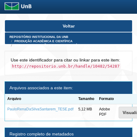
Skip
Voltar
navigation
REPOSITÓRIO INSTITUCIONAL DA UNB
PRODUÇÃO ACADÊMICA E CIENTÍFICA
TESES, DISSERTAÇÕES E PRODUTOS PÓS-DOUTORADO
Use este identificador para citar ou linkar para este item:
http://repositorio.unb.br/handle/10482/54287
Arquivos associados a este item:
Arquivo
Tamanho
Formato
PauloRenaDaSilvaSantarem_TESE.pdf
5,12 MB
Adobe
Visuali
PDF
Registro completo de metadados