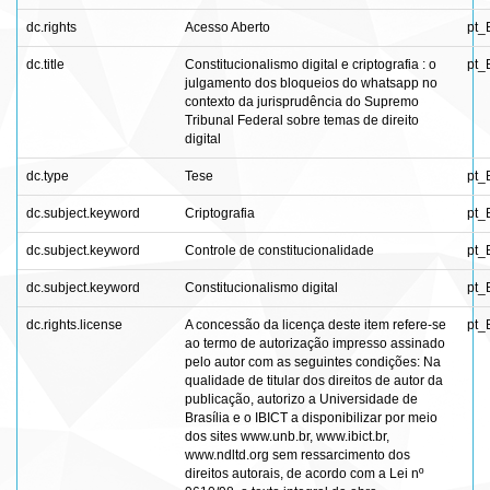
dc.rights
Acesso Aberto
pt_
dc.title
Constitucionalismo digital e criptografia : o
pt_
julgamento dos bloqueios do whatsapp no
contexto da jurisprudência do Supremo
Tribunal Federal sobre temas de direito
digital
dc.type
Tese
pt_
dc.subject.keyword
Criptografia
pt_
dc.subject.keyword
Controle de constitucionalidade
pt_
dc.subject.keyword
Constitucionalismo digital
pt_
dc.rights.license
A concessão da licença deste item refere-se
pt_
ao termo de autorização impresso assinado
pelo autor com as seguintes condições: Na
qualidade de titular dos direitos de autor da
publicação, autorizo a Universidade de
Brasília e o IBICT a disponibilizar por meio
dos sites www.unb.br, www.ibict.br,
www.ndltd.org sem ressarcimento dos
direitos autorais, de acordo com a Lei nº