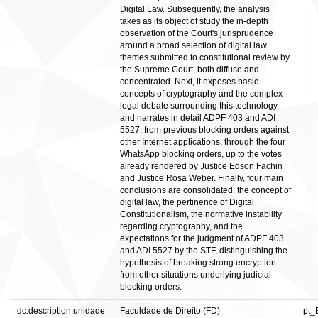
Digital Law. Subsequently, the analysis
takes as its object of study the in-depth
observation of the Court's jurisprudence
around a broad selection of digital law
themes submitted to constitutional review by
the Supreme Court, both diffuse and
concentrated. Next, it exposes basic
concepts of cryptography and the complex
legal debate surrounding this technology,
and narrates in detail ADPF 403 and ADI
5527, from previous blocking orders against
other Internet applications, through the four
WhatsApp blocking orders, up to the votes
already rendered by Justice Edson Fachin
and Justice Rosa Weber. Finally, four main
conclusions are consolidated: the concept of
digital law, the pertinence of Digital
Constitutionalism, the normative instability
regarding cryptography, and the
expectations for the judgment of ADPF 403
and ADI 5527 by the STF, distinguishing the
hypothesis of breaking strong encryption
from other situations underlying judicial
blocking orders.
dc.description.unidade
Faculdade de Direito (FD)
pt_