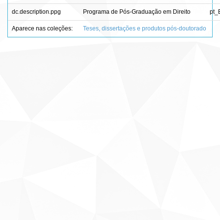
dc.description.ppg
Programa de Pós-Graduação em Direito
pt_
Aparece nas coleções:
Teses, dissertações e produtos pós-doutorado