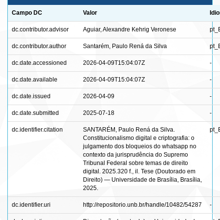
Campo DC
Valor
Idi
dc.contributor.advisor
Aguiar, Alexandre Kehrig Veronese
pt_
dc.contributor.author
Santarém, Paulo Rená da Silva
pt_
dc.date.accessioned
2026-04-09T15:04:07Z
-
dc.date.available
2026-04-09T15:04:07Z
-
dc.date.issued
2026-04-09
-
dc.date.submitted
2025-07-18
-
dc.identifier.citation
SANTARÉM, Paulo Rená da Silva.
pt_
Constitucionalismo digital e criptografia: o
julgamento dos bloqueios do whatsapp no
contexto da jurisprudência do Supremo
Tribunal Federal sobre temas de direito
digital. 2025.320 f., il. Tese (Doutorado em
Direito) — Universidade de Brasília, Brasília,
2025.
dc.identifier.uri
http://repositorio.unb.br/handle/10482/54287
-