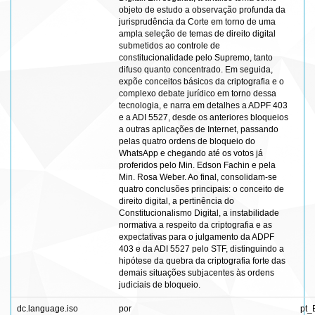
objeto de estudo a observação profunda da
jurisprudência da Corte em torno de uma
ampla seleção de temas de direito digital
submetidos ao controle de
constitucionalidade pelo Supremo, tanto
difuso quanto concentrado. Em seguida,
expõe conceitos básicos da criptografia e o
complexo debate jurídico em torno dessa
tecnologia, e narra em detalhes a ADPF 403
e a ADI 5527, desde os anteriores bloqueios
a outras aplicações de Internet, passando
pelas quatro ordens de bloqueio do
WhatsApp e chegando até os votos já
proferidos pelo Min. Edson Fachin e pela
Min. Rosa Weber. Ao final, consolidam-se
quatro conclusões principais: o conceito de
direito digital, a pertinência do
Constitucionalismo Digital, a instabilidade
normativa a respeito da criptografia e as
expectativas para o julgamento da ADPF
403 e da ADI 5527 pelo STF, distinguindo a
hipótese da quebra da criptografia forte das
demais situações subjacentes às ordens
judiciais de bloqueio.
dc.language.iso
por
pt_