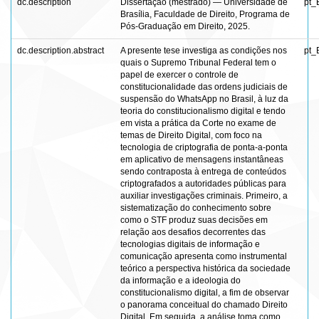
dc.description
Dissertação (mestrado) — Universidade de
pt_
Brasília, Faculdade de Direito, Programa de
Pós-Graduação em Direito, 2025.
dc.description.abstract
A presente tese investiga as condições nos
pt_
quais o Supremo Tribunal Federal tem o
papel de exercer o controle de
constitucionalidade das ordens judiciais de
suspensão do WhatsApp no Brasil, à luz da
teoria do constitucionalismo digital e tendo
em vista a prática da Corte no exame de
temas de Direito Digital, com foco na
tecnologia de criptografia de ponta-a-ponta
em aplicativo de mensagens instantâneas
sendo contraposta à entrega de conteúdos
criptografados a autoridades públicas para
auxiliar investigações criminais. Primeiro, a
sistematização do conhecimento sobre
como o STF produz suas decisões em
relação aos desafios decorrentes das
tecnologias digitais de informação e
comunicação apresenta como instrumental
teórico a perspectiva histórica da sociedade
da informação e a ideologia do
constitucionalismo digital, a fim de observar
o panorama conceitual do chamado Direito
Digital. Em seguida, a análise toma como