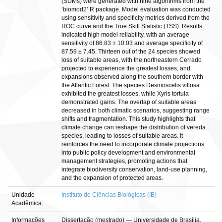
(SDMs) were generated with nine algorithms from the
‘biomod2’ R package. Model evaluation was conducted
using sensitivity and specificity metrics derived from the
ROC curve and the True Skill Statistic (TSS). Results
indicated high model reliability, with an average
sensitivity of 86.83 ± 10.03 and average specificity of
87.59 ± 7.45. Thirteen out of the 24 species showed
loss of suitable areas, with the northeastern Cerrado
projected to experience the greatest losses, and
expansions observed along the southern border with
the Atlantic Forest. The species Desmoscelis villosa
exhibited the greatest losses, while Xyris tortula
demonstrated gains. The overlap of suitable areas
decreased in both climatic scenarios, suggesting range
shifts and fragmentation. This study highlights that
climate change can reshape the distribution of vereda
species, leading to losses of suitable areas. It
reinforces the need to incorporate climate projections
into public policy development and environmental
management strategies, promoting actions that
integrate biodiversity conservation, land-use planning,
and the expansion of protected areas.
Unidade
Instituto de Ciências Biológicas (IB)
Acadêmica:
Informações
Dissertação (mestrado) — Universidade de Brasília,