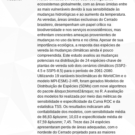
ecossistemas globalmente, com as áreas úmidas entre
as mais vulneráveis devido à sua sensibilidade às
mudanças hidrológicas e ao aumento da temperatura.
As veredas, áreas úmidas exclusivas do Cerrado
brasileiro, desempenham um papel crítico na
biodiversidade e nos serviços ecossistêmicos, mas
enfrentam crescentes ameaças provenientes de
mudanças no uso da terra e no clima. Apesar de sua
importância ecológica, a resposta das espécies de
vereda às mudanças climáticas ainda é pouco
compreendida. Este estudo avaliou as mudanças
potenciais na distribuição de 24 espécies-chave de
plantas de vereda sob dois cenários climáticos (SSP2-
4.5 e SSP5-8.5) para o período de 2061-2080.
Utilizando 19 variáveis bioclimáticas do WorldClim e o
modelo MPI-ESM1-2-HR, foram gerados Modelos de
Distribuição de Espécies (SDMs) com nove algoritmos
do pacote &lsquo;biomod2&rsquo; no R. A avaliação
dos modelos foi realizada por meio das métricas de
sensibilidade e especificidade da Curva ROC e da
estatística TSS. Os resultados indicaram alta
confiabilidade dos modelos, com sensibilidade média
de 86,83 &plusmn; 10,03 e especificidade média de
87,59 &plusmn; 7,45. Treze das 24 espécies
apresentaram perda de áreas adequadas, com o
nordeste do Cerrado projetado para as maiores