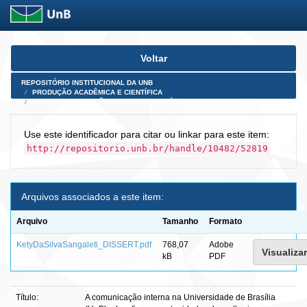
Skip
Voltar
navigation
REPOSITÓRIO INSTITUCIONAL DA UNB
PRODUÇÃO ACADÊMICA E CIENTÍFICA
TESES, DISSERTAÇÕES E PRODUTOS PÓS-DOUTORADO
Use este identificador para citar ou linkar para este item:
http://repositorio.unb.br/handle/10482/52819
Arquivos associados a este item:
Arquivo
Tamanho
Formato
KetyDaSilvaSangaleti_DISSERT.pdf
768,07
Adobe
Visualizar
kB
PDF
Título:
A comunicação interna na Universidade de Brasília