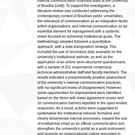
internal communication channels used at the University
of Brasília (UnB). To support the investigation, a
literature review was conducted addressing the
contemporary context of Brazilian public universities,
the relevance of communication as an integration factor
within organizations, and internal communication as an
essential element for management with a systemic
vision focused on achieving institutional goals. The
methodology adopted followed a quantitative
approach, with a data triangulation strategy. This
included the use of secondary data available on the
university’s institutional website, as well as the
application of an online semi-structured questionnaire,
with a sample of 331 respondents comprising
technical-administrative staff and faculty members. The
results indicated a predominantly positive assessment
of the university’s internal communication practices,
with no significant levels of disagreement. However,
some opportunities for improvement were identified
based on the items with lower agreement scores and
on communication barriers reported in the open-ended
responses. As a result, actions were suggested to
systematize the institutional intranet, formalize and
clearly disseminate internal processes, expand the use
of institutional email as an official communication tool,
strengthen the university's portal as a work instrument,
and promote an organizational culture grounded in