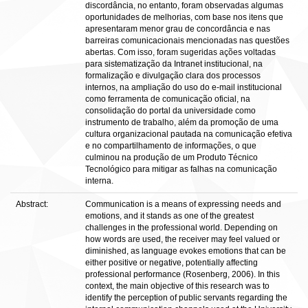
discordância, no entanto, foram observadas algumas
oportunidades de melhorias, com base nos itens que
apresentaram menor grau de concordância e nas
barreiras comunicacionais mencionadas nas questões
abertas. Com isso, foram sugeridas ações voltadas
para sistematização da Intranet institucional, na
formalização e divulgação clara dos processos
internos, na ampliação do uso do e-mail institucional
como ferramenta de comunicação oficial, na
consolidação do portal da universidade como
instrumento de trabalho, além da promoção de uma
cultura organizacional pautada na comunicação efetiva
e no compartilhamento de informações, o que
culminou na produção de um Produto Técnico
Tecnológico para mitigar as falhas na comunicação
interna.
Abstract:
Communication is a means of expressing needs and
emotions, and it stands as one of the greatest
challenges in the professional world. Depending on
how words are used, the receiver may feel valued or
diminished, as language evokes emotions that can be
either positive or negative, potentially affecting
professional performance (Rosenberg, 2006). In this
context, the main objective of this research was to
identify the perception of public servants regarding the