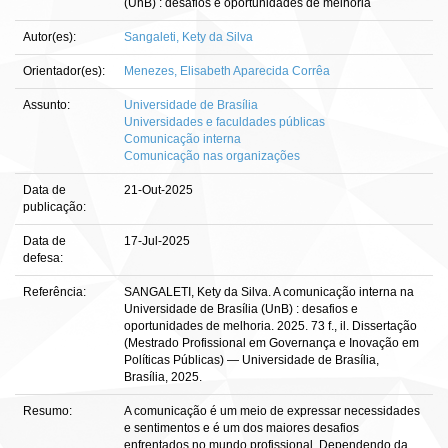
(UnB) : desafios e oportunidades de melhoria
Autor(es):
Sangaleti, Kety da Silva
Orientador(es):
Menezes, Elisabeth Aparecida Corrêa
Assunto:
Universidade de Brasília
Universidades e faculdades públicas
Comunicação interna
Comunicação nas organizações
Data de
21-Out-2025
publicação:
Data de
17-Jul-2025
defesa:
Referência:
SANGALETI, Kety da Silva. A comunicação interna na
Universidade de Brasília (UnB) : desafios e
oportunidades de melhoria. 2025. 73 f., il. Dissertação
(Mestrado Profissional em Governança e Inovação em
Políticas Públicas) — Universidade de Brasília,
Brasília, 2025.
Resumo:
A comunicação é um meio de expressar necessidades
e sentimentos e é um dos maiores desafios
enfrentados no mundo profissional. Dependendo da