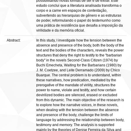
possibilitando novas formas de ser e de existir. Este
estudo conclui que a literatura analisada transforma o
corpo e a carne em espaços de contestação,
subvertendo as hierarquias de gênero e as estruturas
de poder, reformulando o papel do testemunho como
uma prática de resistência que desafia a imposição da
virilidade e da memória oficial.
Abstract:
In this study, I investigate how the tension between the
absence and presence of the body, both the body of the
text and the bodies of the characters, reveals the power
structures that deny the right to testify to the "barbarian
body" in the novels Second-Class Citizen (1974) by
Buchi Emecheta, Waiting for the Barbarians (1980) by
J. M. Coetzee, and Leite Derramado (2009) by Chico
Buarque. The central problem is to understand, within
these narratives, how predication, mediated by the
prerogative of the mandate of virility, structures the
power to name, violate and testify, and how certain
devirilized bodies are silenced, erased or excluded
from this dynamic. The main objective of the research is
to explore how the narrative voices, in these novels,
when dealing with the tension between the absence
and presence of the body, challenge the limits of
language by addressing the relationship between body,
testimony and memory. The analysis is supported
mainly by the theories of Denise Ferreira da Silva and