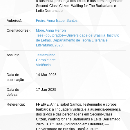
a ausência-presença dos textos e das personagens em
Second-Class Citzen, Waiting for The Barbarians e
Leite Derramado
Autor(es):
Freire, Anna Isabel Santos
Orientador(es):
More, Anna Herron
Tese (doutorado)—Universidade de Brasília, Instituto
de Letras, Departamento de Teoria Literária e
Literaturas, 2020.
Assunto:
Testemunho
Corpo e arte
Violência
Data de
14-Mar-2025
publicação:
Data de
17-Jan-2025
defesa:
Referência:
FREIRE, Anna Isabel Santos. Testemunho e corpos
bárbaros: a linguagem virilista e a ausência-presença
dos textos e das personagens em Second-Class
Citzen, Waiting for The Barbarians e Leite Derramado.
2025. 311 f. Tese (Doutorado em Literatura) —
Universidade de Brasília, Brasília, 2025.