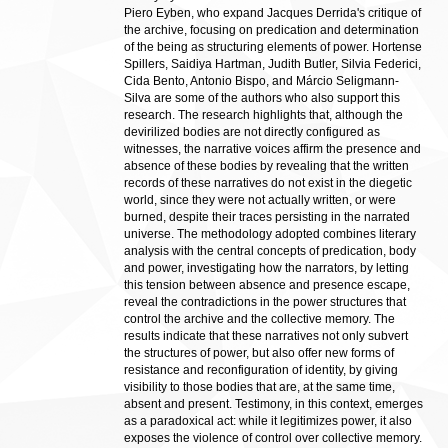
Piero Eyben, who expand Jacques Derrida's critique of
the archive, focusing on predication and determination
of the being as structuring elements of power. Hortense
Spillers, Saidiya Hartman, Judith Butler, Silvia Federici,
Cida Bento, Antonio Bispo, and Márcio Seligmann-
Silva are some of the authors who also support this
research. The research highlights that, although the
devirilized bodies are not directly configured as
witnesses, the narrative voices affirm the presence and
absence of these bodies by revealing that the written
records of these narratives do not exist in the diegetic
world, since they were not actually written, or were
burned, despite their traces persisting in the narrated
universe. The methodology adopted combines literary
analysis with the central concepts of predication, body
and power, investigating how the narrators, by letting
this tension between absence and presence escape,
reveal the contradictions in the power structures that
control the archive and the collective memory. The
results indicate that these narratives not only subvert
the structures of power, but also offer new forms of
resistance and reconfiguration of identity, by giving
visibility to those bodies that are, at the same time,
absent and present. Testimony, in this context, emerges
as a paradoxical act: while it legitimizes power, it also
exposes the violence of control over collective memory.