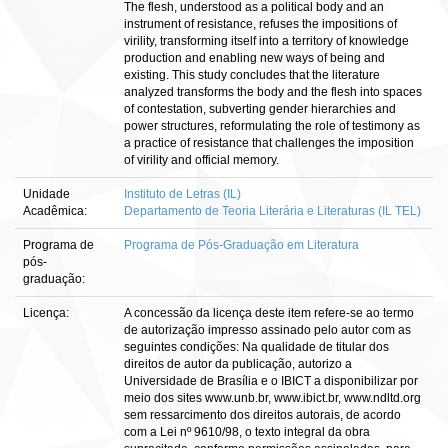
The flesh, understood as a political body and an
instrument of resistance, refuses the impositions of
virility, transforming itself into a territory of knowledge
production and enabling new ways of being and
existing. This study concludes that the literature
analyzed transforms the body and the flesh into spaces
of contestation, subverting gender hierarchies and
power structures, reformulating the role of testimony as
a practice of resistance that challenges the imposition
of virility and official memory.
Unidade
Instituto de Letras (IL)
Acadêmica:
Departamento de Teoria Literária e Literaturas (IL TEL)
Programa de
Programa de Pós-Graduação em Literatura
pós-
graduação:
Licença:
A concessão da licença deste item refere-se ao termo
de autorização impresso assinado pelo autor com as
seguintes condições: Na qualidade de titular dos
direitos de autor da publicação, autorizo a
Universidade de Brasília e o IBICT a disponibilizar por
meio dos sites www.unb.br, www.ibict.br, www.ndltd.org
sem ressarcimento dos direitos autorais, de acordo
com a Lei nº 9610/98, o texto integral da obra