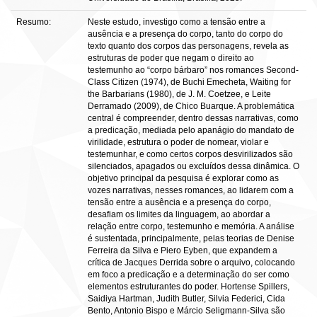
Resumo:
Neste estudo, investigo como a tensão entre a
ausência e a presença do corpo, tanto do corpo do
texto quanto dos corpos das personagens, revela as
estruturas de poder que negam o direito ao
testemunho ao “corpo bárbaro” nos romances Second-
Class Citizen (1974), de Buchi Emecheta, Waiting for
the Barbarians (1980), de J. M. Coetzee, e Leite
Derramado (2009), de Chico Buarque. A problemática
central é compreender, dentro dessas narrativas, como
a predicação, mediada pelo apanágio do mandato de
virilidade, estrutura o poder de nomear, violar e
testemunhar, e como certos corpos desvirilizados são
silenciados, apagados ou excluídos dessa dinâmica. O
objetivo principal da pesquisa é explorar como as
vozes narrativas, nesses romances, ao lidarem com a
tensão entre a ausência e a presença do corpo,
desafiam os limites da linguagem, ao abordar a
relação entre corpo, testemunho e memória. A análise
é sustentada, principalmente, pelas teorias de Denise
Ferreira da Silva e Piero Eyben, que expandem a
crítica de Jacques Derrida sobre o arquivo, colocando
em foco a predicação e a determinação do ser como
elementos estruturantes do poder. Hortense Spillers,
Saidiya Hartman, Judith Butler, Silvia Federici, Cida
Bento, Antonio Bispo e Márcio Seligmann-Silva são