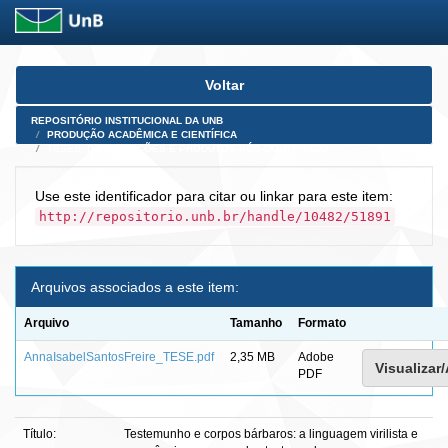
Skip
Voltar
navigation
REPOSITÓRIO INSTITUCIONAL DA UNB
PRODUÇÃO ACADÊMICA E CIENTÍFICA
TESES, DISSERTAÇÕES E PRODUTOS PÓS-DOUTORADO
Use este identificador para citar ou linkar para este item:
http://repositorio.unb.br/handle/10482/51891
Arquivos associados a este item:
Arquivo
Tamanho
Formato
AnnaIsabelSantosFreire_TESE.pdf
2,35 MB
Adobe
Visualizar/
PDF
Título:
Testemunho e corpos bárbaros: a linguagem virilista e