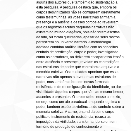
alguns dos autores que também dão sustentação a
esta pesquisa. A pesquisa destaca que, embora os
corpos desvirilizados não se configurem diretamente
como testemunhas, as vozes narrativas afirmam a
presença e a ausência desses corpos ao revelarem
que os registros escritos daquelas narrativas não
existem no mundo diegético, pois não foram escritas
de fato, ou foram queimadas, apesar de seus rastros
persistirem no universo narrado. A metodologia
adotada combina análise literária com os conceitos
centrais de predicação, corpo e poder, investigando
como os narradores, ao deixarem escapar essa tensão
entre ausência e presença, revelam as contradições
nas estruturas de poder que controlam o arquivo e a
memória coletiva. Os resultados apontam que essas
narrativas não apenas subvertem as estruturas de
poder, mas também oferecem novas formas de
resistência e de reconfiguração da identidade, ao dar
visibilidade àqueles corpos que são, ao mesmo tempo,
ausentes e presentes. O testemunho, nesse contexto,
emerge como um ato paradoxal: enquanto legitima o
poder, também expõe as violências do controle sobre a
memória coletiva. A carne, entendida como corpo
político e instrumento de resistência, recusa as
imposições da virilidade, transformando-se em um
território de produção de conhecimento e