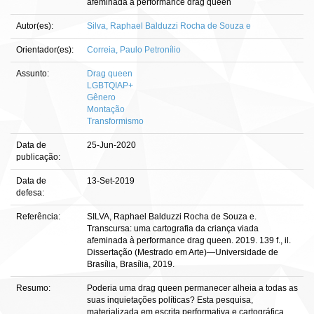
afeminada à performance drag queen
Autor(es):
Silva, Raphael Balduzzi Rocha de Souza e
Orientador(es):
Correia, Paulo Petronílio
Assunto:
Drag queen
LGBTQIAP+
Gênero
Montação
Transformismo
Data de
25-Jun-2020
publicação:
Data de
13-Set-2019
defesa:
Referência:
SILVA, Raphael Balduzzi Rocha de Souza e.
Transcursa: uma cartografia da criança viada
afeminada à performance drag queen. 2019. 139 f., il.
Dissertação (Mestrado em Arte)—Universidade de
Brasília, Brasília, 2019.
Resumo:
Poderia uma drag queen permanecer alheia a todas as
suas inquietações políticas? Esta pesquisa,
materializada em escrita performativa e cartográfica,