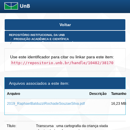
Skip
Voltar
navigation
REPOSITÓRIO INSTITUCIONAL DA UNB
PRODUÇÃO ACADÊMICA E CIENTÍFICA
TESES, DISSERTAÇÕES E PRODUTOS PÓS-DOUTORADO
Use este identificador para citar ou linkar para este item:
http://repositorio.unb.br/handle/10482/38170
Arquivos associados a este item:
Arquivo
Descrição
Tamanho
2019_RaphaelBalduzziRochadeSouzaeSilva.pdf
16,23 MB
Título:
Transcursa : uma cartografia da criança viada