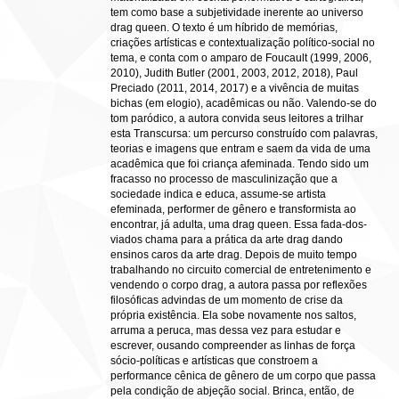
tem como base a subjetividade inerente ao universo
drag queen. O texto é um híbrido de memórias,
criações artísticas e contextualização político-social no
tema, e conta com o amparo de Foucault (1999, 2006,
2010), Judith Butler (2001, 2003, 2012, 2018), Paul
Preciado (2011, 2014, 2017) e a vivência de muitas
bichas (em elogio), acadêmicas ou não. Valendo-se do
tom paródico, a autora convida seus leitores a trilhar
esta Transcursa: um percurso construído com palavras,
teorias e imagens que entram e saem da vida de uma
acadêmica que foi criança afeminada. Tendo sido um
fracasso no processo de masculinização que a
sociedade indica e educa, assume-se artista
efeminada, performer de gênero e transformista ao
encontrar, já adulta, uma drag queen. Essa fada-dos-
viados chama para a prática da arte drag dando
ensinos caros da arte drag. Depois de muito tempo
trabalhando no circuito comercial de entretenimento e
vendendo o corpo drag, a autora passa por reflexões
filosóficas advindas de um momento de crise da
própria existência. Ela sobe novamente nos saltos,
arruma a peruca, mas dessa vez para estudar e
escrever, ousando compreender as linhas de força
sócio-políticas e artísticas que constroem a
performance cênica de gênero de um corpo que passa
pela condição de abjeção social. Brinca, então, de