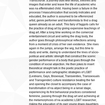
Transcourse: a journey built with words, theories and
images that enter and leave the life of academic who
was na effeminated child. Having been a failure in the
processo f masculinization that society indicates and
educated, the author is assumed to be effeminized
artist, genre performer and transformista to find a drag
queen already as an adult. This fairy of faggots calls for
the practice of drag art by giving expensive teachings of
drag art. After a long time working on the comercial
entertainment circuit and selling the drag body, the
author goes through philosophical reflections arising
from a moment of crisis of her own existence. She rises
again in the jumps, arrange the wig, but this time to
study and write, daring to understand the lines of sócio-
political and artistic strength that construct the scenic
gender performance of a body that goes through the
condition of social abjection. He then jokes to insert
theoretical straight talk in the poetic practice of
performance and cartographic strategies of LGBT
(Lesbians, Gays, Bissexual, Transvesties, Transsexuals
and Transgender) culture resistance beating the fan
and opening the closet to accompany the case of
transfomation of na abject being in a larval stage,
experiencing its first behavioral practices considered
feminine, passing through the drag art and achieving at
the metamorphosis of na academic LGBT researcher,
risking the education of its own young drags daughters