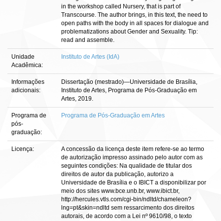
in the workshop called Nursery, that is part of
Transcourse. The author brings, in this text, the need to
open paths with the body in all spaces for dialogue and
problematizations about Gender and Sexuality. Tip:
read and assemble.
Unidade
Instituto de Artes (IdA)
Acadêmica:
Informações
Dissertação (mestrado)—Universidade de Brasília,
adicionais:
Instituto de Artes, Programa de Pós-Graduação em
Artes, 2019.
Programa de
Programa de Pós-Graduação em Artes
pós-
graduação:
Licença:
A concessão da licença deste item refere-se ao termo
de autorização impresso assinado pelo autor com as
seguintes condições: Na qualidade de titular dos
direitos de autor da publicação, autorizo a
Universidade de Brasília e o IBICT a disponibilizar por
meio dos sites www.bce.unb.br, www.ibict.br,
http://hercules.vtls.com/cgi-bin/ndltd/chameleon?
lng=pt&skin=ndltd sem ressarcimento dos direitos
autorais, de acordo com a Lei nº 9610/98, o texto