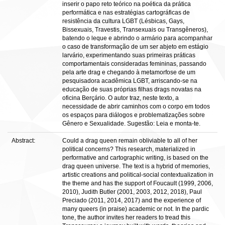
inserir o papo reto teórico na poética da prática
performática e nas estratégias cartográficas de
resistência da cultura LGBT (Lésbicas, Gays,
Bissexuais, Travestis, Transexuais ou Transgêneros),
batendo o leque e abrindo o armário para acompanhar
o caso de transformação de um ser abjeto em estágio
larvário, experimentando suas primeiras práticas
comportamentais consideradas femininas, passando
pela arte drag e chegando à metamorfose de um
pesquisadora acadêmica LGBT, arriscando-se na
educação de suas próprias filhas drags novatas na
oficina Berçário. O autor traz, neste texto, a
necessidade de abrir caminhos com o corpo em todos
os espaços para diálogos e problematizações sobre
Gênero e Sexualidade. Sugestão: Leia e monta-te.
Abstract:
Could a drag queen remain obliviable to all of her
political concerns? This research, materialized in
performative and cartographic writing, is based on the
drag queen universe. The text is a hybrid of memories,
artistic creations and political-social contextualization in
the theme and has the support of Foucault (1999, 2006,
2010), Judith Butler (2001, 2003, 2012, 2018), Paul
Preciado (2011, 2014, 2017) and the experience of
many queers (in praise) academic or not. In the pardic
tone, the author invites her readers to tread this