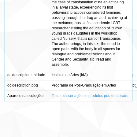
the case of transfomation of na abject being
in a larval stage, experiencing its first
behavioral practices considered feminine,
passing through the drag art and achieving at
the metamorphosis of na academic LGBT
researcher, risking the education of its own
young drags daughters in the workshop
called Nursery, that is part of Transcourse.
The author brings, in this text, the need to
open paths with the body in all spaces for
dialogue and problematizations about
Gender and Sexuality. Tip: read and
assemble.
dc.description.unidade
Instituto de Artes (IdA)
pt
dc.description.ppg
Programa de Pós-Graduação em Artes
pt
Aparece nas coleções:
Teses, dissertações e produtos pós-doutorado