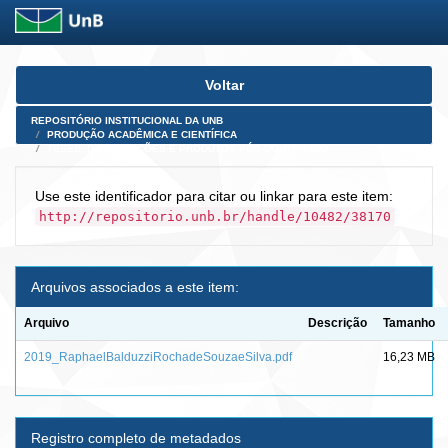
Skip
Voltar
navigation
REPOSITÓRIO INSTITUCIONAL DA UNB
PRODUÇÃO ACADÊMICA E CIENTÍFICA
TESES, DISSERTAÇÕES E PRODUTOS PÓS-DOUTORADO
Use este identificador para citar ou linkar para este item:
http://repositorio.unb.br/handle/10482/38170
Arquivos associados a este item:
Arquivo
Descrição
Tamanho
2019_RaphaelBalduzziRochadeSouzaeSilva.pdf
16,23 MB
Registro completo de metadados