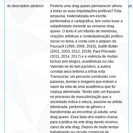
dc.description.abstract
Poderia uma drag queen permanecer alheia
pt
a todas as suas inquietações políticas? Esta
pesquisa, materializada em escrita
performativa e cartográfica, tem como base a
subjetividade inerente ao universo drag
queen. O texto é um híbrido de memórias,
criações artísticas e contextualização político-
social no tema, e conta com o amparo de
Foucault (1999, 2006, 2010), Judith Butler
(2001, 2003, 2012, 2018), Paul Preciado
(2011, 2014, 2017) e a vivência de muitas
bichas (em elogio), acadêmicas ou não.
Valendo-se do tom paródico, a autora
convida seus leitores a trilhar esta
Transcursa: um percurso construído com
palavras, teorias e imagens que entram e
saem da vida de uma acadêmica que foi
criança afeminada. Tendo sido um fracasso
no processo de masculinização que a
sociedade indica e educa, assume-se artista
efeminada, performer de gênero e
transformista ao encontrar, já adulta, uma
drag queen. Essa fada-dos-viados chama
para a prática da arte drag dando ensinos
caros da arte drag. Depois de muito tempo
trabalhando no circuito comercial de