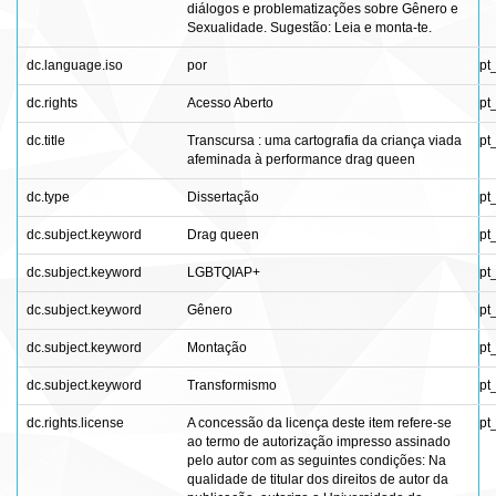
diálogos e problematizações sobre Gênero e
Sexualidade. Sugestão: Leia e monta-te.
dc.language.iso
por
pt
dc.rights
Acesso Aberto
pt
dc.title
Transcursa : uma cartografia da criança viada
pt
afeminada à performance drag queen
dc.type
Dissertação
pt
dc.subject.keyword
Drag queen
pt
dc.subject.keyword
LGBTQIAP+
pt
dc.subject.keyword
Gênero
pt
dc.subject.keyword
Montação
pt
dc.subject.keyword
Transformismo
pt
dc.rights.license
A concessão da licença deste item refere-se
pt
ao termo de autorização impresso assinado
pelo autor com as seguintes condições: Na
qualidade de titular dos direitos de autor da