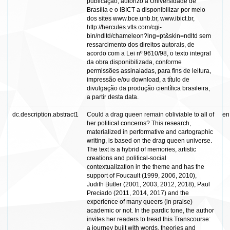
publicação, autorizo a Universidade de
Brasília e o IBICT a disponibilizar por meio
dos sites www.bce.unb.br, www.ibict.br,
http://hercules.vtls.com/cgi-
bin/ndltd/chameleon?lng=pt&skin=ndltd sem
ressarcimento dos direitos autorais, de
acordo com a Lei nº 9610/98, o texto integral
da obra disponibilizada, conforme
permissões assinaladas, para fins de leitura,
impressão e/ou download, a título de
divulgação da produção científica brasileira,
a partir desta data.
dc.description.abstract1
Could a drag queen remain obliviable to all of
en
her political concerns? This research,
materialized in performative and cartographic
writing, is based on the drag queen universe.
The text is a hybrid of memories, artistic
creations and political-social
contextualization in the theme and has the
support of Foucault (1999, 2006, 2010),
Judith Butler (2001, 2003, 2012, 2018), Paul
Preciado (2011, 2014, 2017) and the
experience of many queers (in praise)
academic or not. In the pardic tone, the author
invites her readers to tread this Transcourse:
a journey built with words, theories and