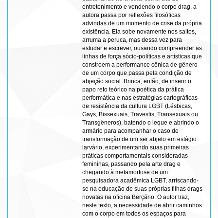
entretenimento e vendendo o corpo drag, a
autora passa por reflexões filosóficas
advindas de um momento de crise da própria
existência. Ela sobe novamente nos saltos,
arruma a peruca, mas dessa vez para
estudar e escrever, ousando compreender as
linhas de força sócio-políticas e artísticas que
constroem a performance cênica de gênero
de um corpo que passa pela condição de
abjeção social. Brinca, então, de inserir o
papo reto teórico na poética da prática
performática e nas estratégias cartográficas
de resistência da cultura LGBT (Lésbicas,
Gays, Bissexuais, Travestis, Transexuais ou
Transgêneros), batendo o leque e abrindo o
armário para acompanhar o caso de
transformação de um ser abjeto em estágio
larvário, experimentando suas primeiras
práticas comportamentais consideradas
femininas, passando pela arte drag e
chegando à metamorfose de um
pesquisadora acadêmica LGBT, arriscando-
se na educação de suas próprias filhas drags
novatas na oficina Berçário. O autor traz,
neste texto, a necessidade de abrir caminhos
com o corpo em todos os espaços para