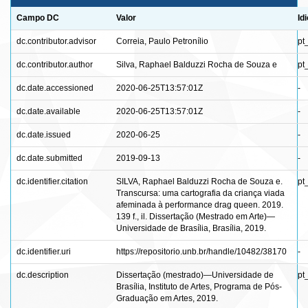
Campo DC
Valor
Id
dc.contributor.advisor
Correia, Paulo Petronílio
pt
dc.contributor.author
Silva, Raphael Balduzzi Rocha de Souza e
pt
dc.date.accessioned
2020-06-25T13:57:01Z
-
dc.date.available
2020-06-25T13:57:01Z
-
dc.date.issued
2020-06-25
-
dc.date.submitted
2019-09-13
-
dc.identifier.citation
SILVA, Raphael Balduzzi Rocha de Souza e.
pt
Transcursa: uma cartografia da criança viada
afeminada à performance drag queen. 2019.
139 f., il. Dissertação (Mestrado em Arte)—
Universidade de Brasília, Brasília, 2019.
dc.identifier.uri
https://repositorio.unb.br/handle/10482/38170
-
dc.description
Dissertação (mestrado)—Universidade de
pt
Brasília, Instituto de Artes, Programa de Pós-
Graduação em Artes, 2019.