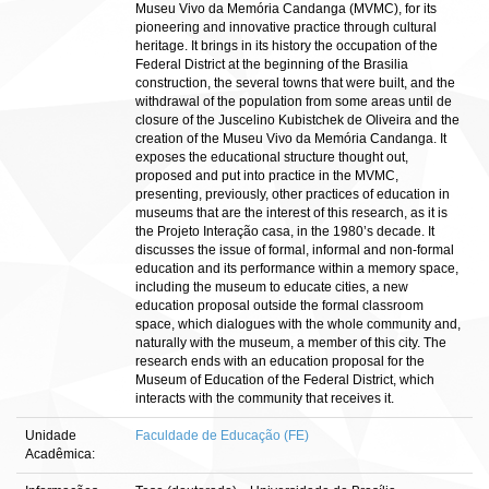
Museu Vivo da Memória Candanga (MVMC), for its
pioneering and innovative practice through cultural
heritage. It brings in its history the occupation of the
Federal District at the beginning of the Brasilia
construction, the several towns that were built, and the
withdrawal of the population from some areas until de
closure of the Juscelino Kubistchek de Oliveira and the
creation of the Museu Vivo da Memória Candanga. It
exposes the educational structure thought out,
proposed and put into practice in the MVMC,
presenting, previously, other practices of education in
museums that are the interest of this research, as it is
the Projeto Interação casa, in the 1980’s decade. It
discusses the issue of formal, informal and non-formal
education and its performance within a memory space,
including the museum to educate cities, a new
education proposal outside the formal classroom
space, which dialogues with the whole community and,
naturally with the museum, a member of this city. The
research ends with an education proposal for the
Museum of Education of the Federal District, which
interacts with the community that receives it.
Unidade
Faculdade de Educação (FE)
Acadêmica: