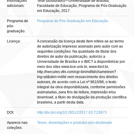
Informações
Tese (doutorado)—Universidade de Brasília,
adicionais:
Faculdade de Educação, Programa de Pós-Graduação
em Educação, 2017.
Programa de
Programa de Pós-Graduação em Educação
pós-
graduação:
Licença:
A concessão da licença deste item refere-se ao termo
de autorização impresso assinado pelo autor com as
seguintes condições: Na qualidade de titular dos
direitos de autor da publicação, autorizo a
Universidade de Brasília e o IBICT a disponibilizar por
meio dos sites www.bce.unb.br, www.ibict.br,
http://hercules.vtls.com/cgi-bin/ndltd/chameleon?
lng=pt&skin=ndltd sem ressarcimento dos direitos
autorais, de acordo com a Lei nº 9610/98, o texto
integral da obra disponibilizada, conforme permissões
assinaladas, para fins de leitura, impressão e/ou
download, a título de divulgação da produção científica
brasileira, a partir desta data.
DOI:
http://dx.doi.org/10.26512/2017.03.T.23673
Aparece nas
Teses, dissertações e produtos pós-doutorado
coleções: