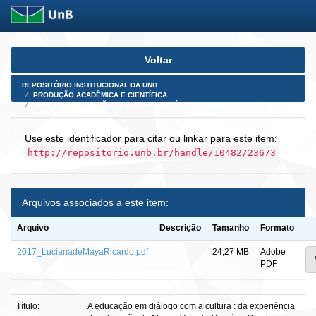
Skip
Voltar
navigation
REPOSITÓRIO INSTITUCIONAL DA UNB
PRODUÇÃO ACADÊMICA E CIENTÍFICA
TESES, DISSERTAÇÕES E PRODUTOS PÓS-DOUTORADO
Use este identificador para citar ou linkar para este item:
http://repositorio.unb.br/handle/10482/23673
Arquivos associados a este item:
Arquivo
Descrição
Tamanho
Formato
2017_LucianadeMayaRicardo.pdf
24,27 MB
Adobe
PDF
Título:
A educação em diálogo com a cultura : da experiência