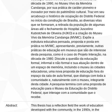
década de 1990, no Museu Vivo da Memória
Candanga, por sua prática de caráter pioneiro e
inovador por meio do patrimônio cultural. Traz em seu
arcabouço o histórico de ocupação do Distrito Federal
no início da construção de Brasília, as diversas vilas
que se formaram, a retirada da população de algumas
áreas até o fechamento do Hospital Juscelino
Kubistchek de Oliveira (HJKO) e a criação do Museu
Vivo da Memória Candanga (MVMC). Expõe a
estrutura educativa pensada, proposta e posta em
prática no MVMC, apresentando, previamente, outras
práticas de educação em museus que são de interesse
desta pesquisa, como é o caso do Projeto Interação, na
década de 1980. Discute a questão da educação
formal, informal e não formal e sua atuação dentro de
um espaço de memória, incluindo o museu às cidades
educadoras, uma nova proposta de educação fora do
espaço da sala de aula formal, que dialoga com toda a
comunidade e, naturalmente com o museu, integrante
desta cidade. A pesquisa termina com uma proposta de
educação para o Museu da Educação do Distrito
Federal, que interage com a comunidade que o
recebe.
Abstract:
This thesis has a reflection field the work of education
developed with the community, in the 1990s, in the